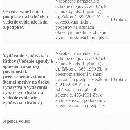
Všeobecné nariadenie o
ochrane údajov č. 2016/679
Osvedčovane listín a
článok 6, ods. 1, písm. c) a
podpisov
na listinách a
e), Zákon č. 599/2001 Z. z. o
10 rokov
vedenie evidencie listín
osvedčovaní listín a
a podpisov
podpisov na listinách
okresnými úradmi a obcami
v znení neskorších predpisov
Všeobecné nariadenie o
Vydávanie rybárskych
ochrane údajov č. 2016/679
lístkov (Vedenie agendy k
článok 6, ods. 1, písm. c) a
splneniu zákonnej
e), Zákon č. 369/1990 Zb. o
povinnosti k
obecnom zriadení v znení
prenesenému výkonu
neskorších predpisov Zákon
10 rokov
štátnej správy na úseku
č. 216/2018 Z. z. o
rybárstva a vydávania
rybárstve a o doplnení
rybárskych lístkov a
zákona č. 455/1991 Zb. o
vedenie evidencie
živnostenskom podnikaní v
rybárskych lístkov.)
znení neskorších predpisov
Agenda volieb