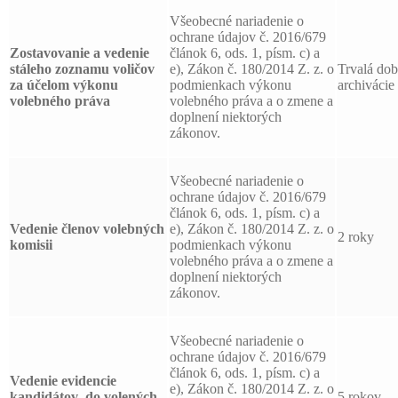
Všeobecné nariadenie o
ochrane údajov č. 2016/679
Zostavovanie a vedenie
článok 6, ods. 1, písm. c) a
stáleho zoznamu voličov
e), Zákon č. 180/2014 Z. z. o
Trvalá do
za účelom výkonu
podmienkach výkonu
archivácie
volebného práva
volebného práva a o zmene a
doplnení niektorých
zákonov.
Všeobecné nariadenie o
ochrane údajov č. 2016/679
článok 6, ods. 1, písm. c) a
Vedenie členov volebných
e), Zákon č. 180/2014 Z. z. o
2 roky
komisii
podmienkach výkonu
volebného práva a o zmene a
doplnení niektorých
zákonov.
Všeobecné nariadenie o
ochrane údajov č. 2016/679
článok 6, ods. 1, písm. c) a
Vedenie evidencie
e), Zákon č. 180/2014 Z. z. o
kandidátov
do volených
5 rokov