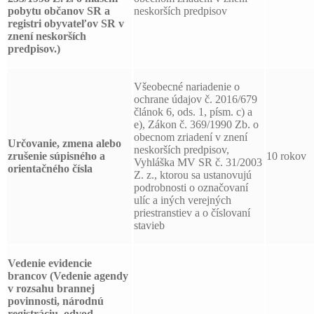
pobytu občanov SR a
neskorších predpisov
registri obyvateľov SR v
znení neskorších
predpisov.)
Všeobecné nariadenie o
ochrane údajov č. 2016/679
článok 6, ods. 1, písm. c) a
e), Zákon č. 369/1990 Zb. o
obecnom zriadení v znení
Určovanie, zmena alebo
neskorších predpisov,
zrušenie súpisného a
10 rokov
Vyhláška MV SR č. 31/2003
orientačného čísla
Z. z., ktorou sa ustanovujú
podrobnosti o označovaní
ulíc a iných verejných
priestranstiev a o číslovaní
stavieb
Vedenie evidencie
brancov
(Vedenie agendy
v rozsahu brannej
povinnosti, národnú
registráciu, odvod,