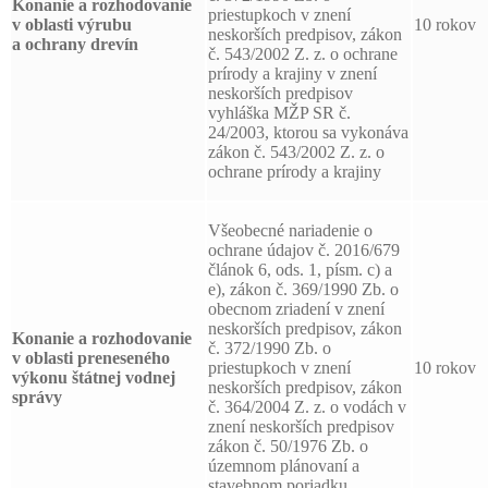
Konanie a rozhodovanie
priestupkoch v znení
v oblasti výrubu
10 rokov
neskorších predpisov, zákon
a ochrany drevín
č. 543/2002 Z. z. o ochrane
prírody a krajiny v znení
neskorších predpisov
vyhláška MŽP SR č.
24/2003, ktorou sa vykonáva
zákon č. 543/2002 Z. z. o
ochrane prírody a krajiny
Všeobecné nariadenie o
ochrane údajov č. 2016/679
článok 6, ods. 1, písm. c) a
e), zákon č. 369/1990 Zb. o
obecnom zriadení v znení
neskorších predpisov, zákon
Konanie a rozhodovanie
č. 372/1990 Zb. o
v oblasti preneseného
priestupkoch v znení
10 rokov
výkonu štátnej vodnej
neskorších predpisov, zákon
správy
č. 364/2004 Z. z. o vodách v
znení neskorších predpisov
zákon č. 50/1976 Zb. o
územnom plánovaní a
stavebnom poriadku