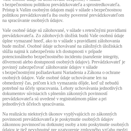
s bezpečnostnou politikou prevádzkovateľa a sprostredkovateľa.
Prístup k Vašim osobným údajom majú v súlade s bezpečnostnou
politikou prevádzkovateľa iba osoby poverené prevádzkovateľom
na spracúvanie osobných údajov.
Vaše osobné údaje sú zálohované, v súlade s retenčnými pravidlami
prevádzkovateľa. Zo zálohových úložísk budú Vaše osobnú údaje
úplne vymazané hneď, ako to v súlade s pravidlami zálohovania
bude možné. Osobné údaje uchovávané na záložných úložiskách
slúžia najmä k zabezpečeniu ich dostupnosti v prípade
potencionálneho bezpečnostného incidentu (narušenie integrity,
dôvernosti alebo dostupnosti osobných údajov). Prevádzkovateľ je
povinný zabezpečovať zálohovanie údajov v súlade
s bezpečnostnými požiadavkami Nariadenia a Zákona o ochrane
osobných údajov. Vaše osobné údaje uchovávame len na
obmedzený čas, pričom k ich vymazaniu dôjde, keď už nebudú
potrebné na účely spracovania. Lehoty uchovávania jednotlivých
dokumentov súvisiacich s plnením zákonných povinností
prevádzkovateľa sú uvedené v registratúrnom pláne a pri
jednotlivých účeloch spracúvania.
Na realizáciu niektorých úkonov vyplývajúcich zo zákonných
povinnosti prevádzkovateľa je poskytnutie osobných údajov
zákonnou povinnosťou dotknutej osoby a toto poskytnutie osobných
údajov je tiež nevyhnutné pre uzatvorenie zmluvného vzťahu medzi