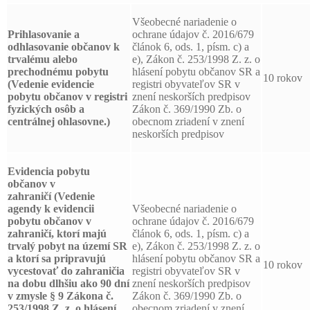
Všeobecné nariadenie o
Prihlasovanie a
ochrane údajov č. 2016/679
odhlasovanie
občanov k
článok 6, ods. 1, písm. c) a
trvalému alebo
e), Zákon č. 253/1998 Z. z. o
prechodnému pobytu
hlásení pobytu občanov SR a
10 rokov
(Vedenie evidencie
registri obyvateľov SR v
pobytu občanov v registri
znení neskorších predpisov
fyzických osôb a
Zákon č. 369/1990 Zb. o
centrálnej ohlasovne.)
obecnom zriadení v znení
neskorších predpisov
Evidencia pobytu
občanov v
zahraničí
(Vedenie
agendy k evidencii
Všeobecné nariadenie o
pobytu občanov v
ochrane údajov č. 2016/679
zahraničí, ktorí majú
článok 6, ods. 1, písm. c) a
trvalý pobyt na území SR
e), Zákon č. 253/1998 Z. z. o
a ktorí sa pripravujú
hlásení pobytu občanov SR a
10 rokov
vycestovať do zahraničia
registri obyvateľov SR v
na dobu dlhšiu ako 90 dní
znení neskorších predpisov
v zmysle § 9 Zákona č.
Zákon č. 369/1990 Zb. o
253/1998 Z. z. o hlásení
obecnom zriadení v znení