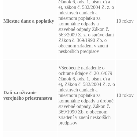
článok 6, ods. 1, písm. c) a
e), zákon č. 582/2004 Z. z. o
miestnych daniach a
miestnom poplatku za
Miestne dane a poplatky
10 rokov
komunálne odpady a
stavebné odpady Zákon č.
563/2009 Z. z. o správe daní
Zákon č. 369/1990 Zb. o
obecnom zriadení v znení
neskorších predpisov
Všeobecné nariadenie o
ochrane údajov č. 2016/679
článok 6, ods. 1, písm. c) a
e), Zákon č. 582/2004 Z. z. o
miestnych daniach a
Daň za užívanie
miestnom poplatku za
10 rokov
verejného priestranstva
komunálne odpady a drobné
stavebné odpady, Zákon č.
369/1990 Zb. o obecnom
zriadení v znení neskorších
predpisov