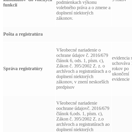
podmienkach výkonu
funkcií
volebného práva a o zmene a
doplnení niektorých
zákonov.
Pošta a registratúra
Všeobecné nariadenie o
ochrane údajov č. 2016/679
evidencia 
článok 6, ods. 1, písm. c),
uchováva 
Zákon č. 395/2002 Z. z. o
Správa registratúry
rokov po
archívoch a registratúrach a o
ukončení
doplnení niektorých
evidencie
zákonov, v znení neskorších
predpisov
Všeobecné nariadenie
oochrane údajovč. 2016/679
článok 6,ods. 1, písm. c),
Zákon č. 395/2002 Z. z.o
archívoch a registratúrach ao
doplnení niektorých