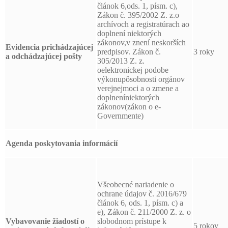
článok 6,ods. 1, písm. c),
Zákon č. 395/2002 Z. z.o
archívoch a registratúrach ao
doplnení niektorých
zákonov,v znení neskorších
Evidencia prichádzajúcej
predpisov. Zákon č.
3 roky
a odchádzajúcej pošty
305/2013 Z. z.
oelektronickej podobe
výkonupôsobnosti orgánov
verejnejmoci a o zmene a
doplneníniektorých
zákonov(zákon o e-
Governmente)
Agenda poskytovania informácií
Všeobecné nariadenie o
ochrane údajov č. 2016/679
článok 6, ods. 1, písm. c) a
e), Zákon č. 211/2000 Z. z. o
Vybavovanie žiadostí o
slobodnom prístupe k
5 rokov