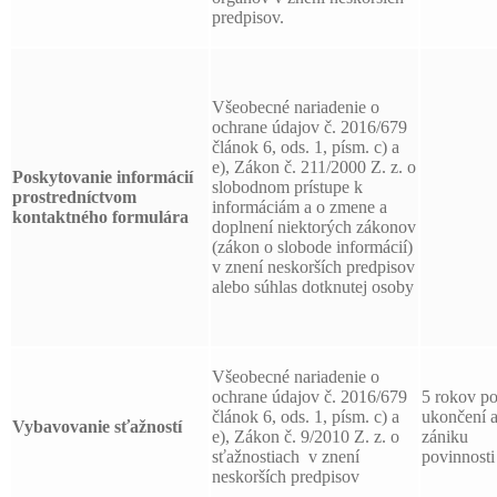
predpisov.
Všeobecné nariadenie o
ochrane údajov č. 2016/679
článok 6, ods. 1, písm. c) a
e), Zákon č. 211/2000 Z. z. o
Poskytovanie informácií
slobodnom prístupe k
prostredníctvom
informáciám a o zmene a
kontaktného formulára
doplnení niektorých zákonov
(zákon o slobode informácií)
v znení neskorších predpisov
alebo súhlas dotknutej osoby
Všeobecné nariadenie o
ochrane údajov č. 2016/679
5 rokov p
článok 6, ods. 1, písm. c) a
ukončení 
Vybavovanie sťažností
e), Zákon č. 9/2010 Z. z. o
zániku
sťažnostiach v znení
povinnosti
neskorších predpisov