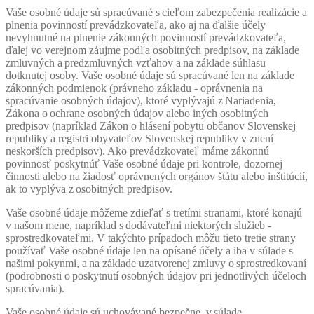
Vaše osobné údaje sú spracúvané s cieľom zabezpečenia realizácie a
plnenia povinností prevádzkovateľa, ako aj na ďalšie účely
nevyhnutné na plnenie zákonných povinností prevádzkovateľa,
ďalej vo verejnom záujme podľa osobitných predpisov, na základe
zmluvných a predzmluvných vzťahov a na základe súhlasu
dotknutej osoby. Vaše osobné údaje sú spracúvané len na základe
zákonných podmienok (právneho základu - oprávnenia na
spracúvanie osobných údajov), ktoré vyplývajú z Nariadenia,
Zákona o ochrane osobných údajov alebo iných osobitných
predpisov (napríklad Zákon o hlásení pobytu občanov Slovenskej
republiky a registri obyvateľov Slovenskej republiky v znení
neskorších predpisov). Ako prevádzkovateľ máme zákonnú
povinnosť poskytnúť Vaše osobné údaje pri kontrole, dozornej
činnosti alebo na žiadosť oprávnených orgánov štátu alebo inštitúcií,
ak to vyplýva z osobitných predpisov.
Vaše osobné údaje môžeme zdieľať s tretími stranami, ktoré konajú
v našom mene, napríklad s dodávateľmi niektorých služieb -
sprostredkovateľmi. V takýchto prípadoch môžu tieto tretie strany
používať Vaše osobné údaje len na opísané účely a iba v súlade s
našimi pokynmi, a na základe uzatvorenej zmluvy o sprostredkovaní
(podrobnosti o poskytnutí osobných údajov pri jednotlivých účeloch
spracúvania).
Vaše osobné údaje sú uchovávané bezpečne, v súlade