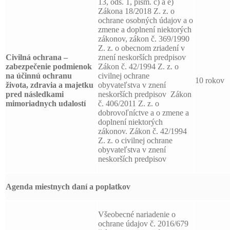
13, ods. 1, písm. c) a e)
Zákona 18/2018 Z. z. o
ochrane osobných údajov a o
zmene a doplnení niektorých
zákonov, zákon č. 369/1990
Z. z. o obecnom zriadení v
Civilná ochrana –
znení neskorších predpisov
zabezpečenie podmienok
Zákon č. 42/1994 Z. z. o
na účinnú ochranu
civilnej ochrane
10 rokov
života, zdravia a majetku
obyvateľstva v znení
pred následkami
neskorších predpisov Zákon
mimoriadnych udalostí
č. 406/2011 Z. z. o
dobrovoľníctve a o zmene a
doplnení niektorých
zákonov. Zákon č. 42/1994
Z. z. o civilnej ochrane
obyvateľstva v znení
neskorších predpisov
Agenda miestnych daní a poplatkov
Všeobecné nariadenie o
ochrane údajov č. 2016/679