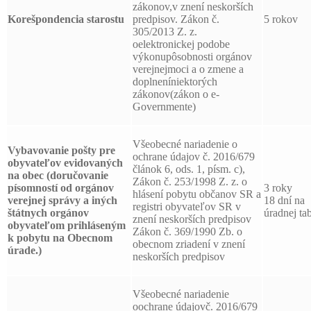
zákonov,v znení neskorších
Korešpondencia starostu
predpisov. Zákon č.
5 rokov
305/2013 Z. z.
oelektronickej podobe
výkonupôsobnosti orgánov
verejnejmoci a o zmene a
doplneníniektorých
zákonov(zákon o e-
Governmente)
Všeobecné nariadenie o
Vybavovanie pošty pre
ochrane údajov č. 2016/679
obyvateľov evidovaných
článok 6, ods. 1, písm. c),
na obec (doručovanie
Zákon č. 253/1998 Z. z. o
písomností od orgánov
3 roky
hlásení pobytu občanov SR a
verejnej správy a iných
18 dní na
registri obyvateľov SR v
štátnych orgánov
úradnej tab
znení neskorších predpisov
obyvateľom prihláseným
Zákon č. 369/1990 Zb. o
k pobytu na Obecnom
obecnom zriadení v znení
úrade.)
neskorších predpisov
Všeobecné nariadenie
oochrane údajovč. 2016/679