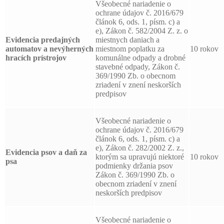
Všeobecné nariadenie o
ochrane údajov č. 2016/679
článok 6, ods. 1, písm. c) a
e), Zákon č. 582/2004 Z. z. o
Evidencia predajných
miestnych daniach a
automatov a nevýherných
miestnom poplatku za
10 rokov
hracích prístrojov
komunálne odpady a drobné
stavebné odpady, Zákon č.
369/1990 Zb. o obecnom
zriadení v znení neskorších
predpisov
Všeobecné nariadenie o
ochrane údajov č. 2016/679
článok 6, ods. 1, písm. c) a
e), Zákon č. 282/2002 Z. z.,
Evidencia psov a daň za
ktorým sa upravujú niektoré
10 rokov
psa
podmienky držania psov
Zákon č. 369/1990 Zb. o
obecnom zriadení v znení
neskorších predpisov
Všeobecné nariadenie o