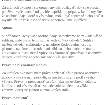
Za určitých okolností ste oprávnený nás požiadať, aby sme prestali
používať vaše osobné údaje. Ide napríklad o prípady, keď si myslíte,
že osobné údaje, ktoré o vás máme, môžu byť nepresné alebo keď si
myslíte, že už vaše osobné údaje nepotrebujeme využívať.
Súhlas
V prípadoch, kedy vaše osobné údaje spracúvame na základe vášho
súhlasu, máte právo tento súhlas kedykoľvek odvolať. Súhlas
môžete odvolať elektronicky, na adrese Zodpovednej osoby,
písomne, oznámením o odvolaní súhlasu alebo osobne v úrade.
Odvolanie súhlasu nemá vplyv na zákonnosť spracúvania osobných
údajov, ktoré sme na jeho základe o vás spracúvali.
Právo na prenosnosť údajov
Za určitých okolností máte právo požiadať nás o prenos osobných
údajov, ktoré ste nám poskytli, na inú tretiu stranu podľa vášho
výberu. Právo na prenosnosť sa však týka len osobných údajov,
ktoré sme od vás získali na základe súhlasu alebo na základe
zmluvy, ktorej ste jednou zo zmluvných strán.
Právo namietať