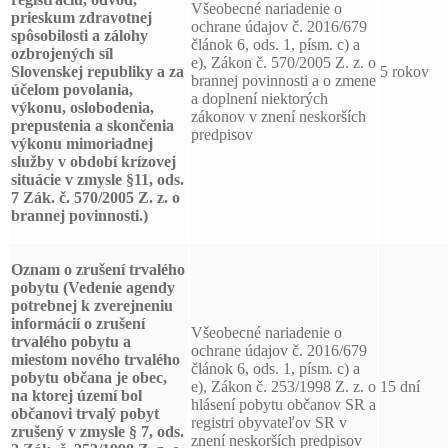
Všeobecné nariadenie o
prieskum zdravotnej
ochrane údajov č. 2016/679
spôsobilosti a zálohy
článok 6, ods. 1, písm. c) a
ozbrojených síl
e), Zákon č. 570/2005 Z. z. o
Slovenskej republiky a za
5 rokov
brannej povinnosti a o zmene
účelom povolania,
a doplnení niektorých
výkonu, oslobodenia,
zákonov v znení neskorších
prepustenia a skončenia
predpisov
výkonu mimoriadnej
služby v období krízovej
situácie v zmysle §11, ods.
7 Zák. č. 570/2005 Z. z. o
brannej povinnosti.)
Oznam o zrušení trvalého
pobytu
(Vedenie agendy
potrebnej k zverejneniu
informácií o zrušení
Všeobecné nariadenie o
trvalého pobytu a
ochrane údajov č. 2016/679
miestom nového trvalého
článok 6, ods. 1, písm. c) a
pobytu občana je obec,
e), Zákon č. 253/1998 Z. z. o
15 dní
na ktorej území bol
hlásení pobytu občanov SR a
občanovi trvalý pobyt
registri obyvateľov SR v
zrušený v zmysle § 7, ods.
znení neskorších predpisov