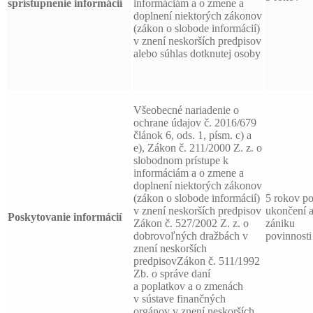
sprístupnenie informácií
informáciám a o zmene a
doplnení niektorých zákonov
(zákon o slobode informácií)
v znení neskorších predpisov
alebo súhlas dotknutej osoby
Všeobecné nariadenie o
ochrane údajov č. 2016/679
článok 6, ods. 1, písm. c) a
e), Zákon č. 211/2000 Z. z. o
slobodnom prístupe k
informáciám a o zmene a
doplnení niektorých zákonov
(zákon o slobode informácií)
5 rokov p
v znení neskorších predpisov
ukončení 
Poskytovanie informácií
Zákon č. 527/2002 Z. z. o
zániku
dobrovoľných dražbách v
povinnosti
znení neskorších
predpisovZákon č. 511/1992
Zb. o správe daní
a poplatkov a o zmenách
v sústave finančných
orgánov v znení neskorších