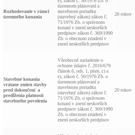
e), zákon č. 50/1976 Zb. o
územnom plánovaní a
Rozhodovanie v rámci
stavebnom poriadku
20 rokov
územného konania
(stavebný zákon) zákon č.
71/1976 Zb. o správnom
konaní v znení neskorších
predpisov zákon č. 369/1990
Zb. o obecnom zriadení v
znení neskorších predpisov
Všeobecné nariadenie o
ochrane údajov č. 2016/679
článok 6, ods. 1, písm. c) a
e), zákon č. 50/1976 Zb. o
Stavebné konania
územnom plánovaní a
vrátane zmien stavby
stavebnom poriadku
pred dokončení a
20 rokov
(stavebný zákon) zákon č.
predĺženia platnosti
71/1976 Zb. o správnom
stavebného povolenia
konaní v znení neskorších
predpisov zákon č. 369/1990
Zb. o obecnom zriadení v
znení neskorších predpisov