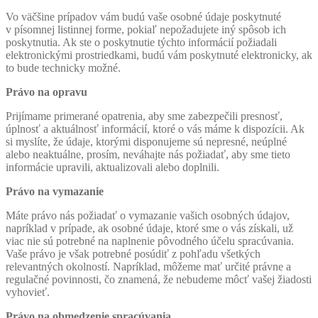
Vo väčšine prípadov vám budú vaše osobné údaje poskytnuté
v písomnej listinnej forme, pokiaľ nepožadujete iný spôsob ich
poskytnutia. Ak ste o poskytnutie týchto informácií požiadali
elektronickými prostriedkami, budú vám poskytnuté elektronicky, ak
to bude technicky možné.
Právo na opravu
Prijímame primerané opatrenia, aby sme zabezpečili presnosť,
úplnosť a aktuálnosť informácií, ktoré o vás máme k dispozícii. Ak
si myslíte, že údaje, ktorými disponujeme sú nepresné, neúplné
alebo neaktuálne, prosím, neváhajte nás požiadať, aby sme tieto
informácie upravili, aktualizovali alebo doplnili.
Právo na vymazanie
Máte právo nás požiadať o vymazanie vašich osobných údajov,
napríklad v prípade, ak osobné údaje, ktoré sme o vás získali, už
viac nie sú potrebné na naplnenie pôvodného účelu spracúvania.
Vaše právo je však potrebné posúdiť z pohľadu všetkých
relevantných okolností. Napríklad, môžeme mať určité právne a
regulačné povinnosti, čo znamená, že nebudeme môcť vašej žiadosti
vyhovieť.
Právo na obmedzenie spracúvania