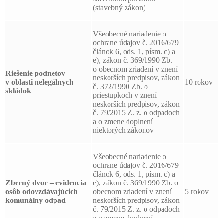
(stavebný zákon)
Všeobecné nariadenie o
ochrane údajov č. 2016/679
článok 6, ods. 1, písm. c) a
e), zákon č. 369/1990 Zb.
o obecnom zriadení v znení
Riešenie podnetov
neskorších predpisov, zákon
v oblasti nelegálnych
10 rokov
č. 372/1990 Zb. o
skládok
priestupkoch v znení
neskorších predpisov, zákon
č. 79/2015 Z. z. o odpadoch
a o zmene doplnení
niektorých zákonov
Všeobecné nariadenie o
ochrane údajov č. 2016/679
článok 6, ods. 1, písm. c) a
Zberný dvor – evidencia
e), zákon č. 369/1990 Zb. o
osôb odovzdávajúcich
obecnom zriadení v znení
5 rokov
komunálny odpad
neskorších predpisov, zákon
č. 79/2015 Z. z. o odpadoch
a o zmene doplnení