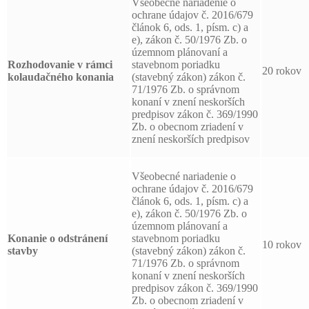
Všeobecné nariadenie o
ochrane údajov č. 2016/679
článok 6, ods. 1, písm. c) a
e), zákon č. 50/1976 Zb. o
územnom plánovaní a
Rozhodovanie v rámci
stavebnom poriadku
20 rokov
kolaudačného konania
(stavebný zákon) zákon č.
71/1976 Zb. o správnom
konaní v znení neskorších
predpisov zákon č. 369/1990
Zb. o obecnom zriadení v
znení neskorších predpisov
Všeobecné nariadenie o
ochrane údajov č. 2016/679
článok 6, ods. 1, písm. c) a
e), zákon č. 50/1976 Zb. o
územnom plánovaní a
Konanie o odstránení
stavebnom poriadku
10 rokov
stavby
(stavebný zákon) zákon č.
71/1976 Zb. o správnom
konaní v znení neskorších
predpisov zákon č. 369/1990
Zb. o obecnom zriadení v