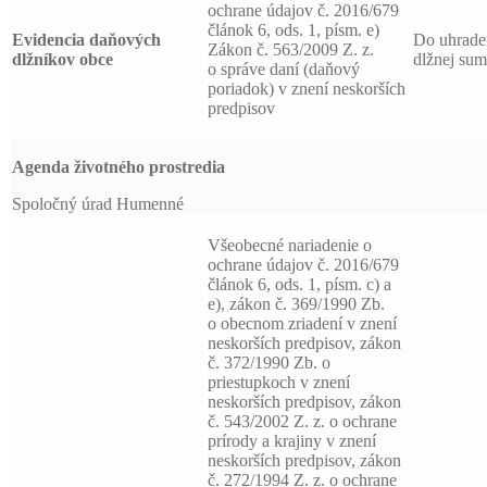
ochrane údajov č. 2016/679
článok 6, ods. 1, písm. e)
Evidencia daňových
Do uhrade
Zákon č. 563/2009 Z. z.
dlžníkov obce
dlžnej su
o správe daní (daňový
poriadok) v znení neskorších
predpisov
Agenda životného prostredia
Spoločný úrad Humenné
Všeobecné nariadenie o
ochrane údajov č. 2016/679
článok 6, ods. 1, písm. c) a
e), zákon č. 369/1990 Zb.
o obecnom zriadení v znení
neskorších predpisov, zákon
č. 372/1990 Zb. o
priestupkoch v znení
neskorších predpisov, zákon
č. 543/2002 Z. z. o ochrane
prírody a krajiny v znení
neskorších predpisov, zákon
č. 272/1994 Z. z. o ochrane