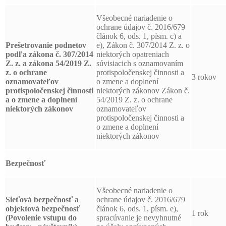
Všeobecné nariadenie o
ochrane údajov č. 2016/679
článok 6, ods. 1, písm. c) a
Prešetrovanie podnetov
e), Zákon č. 307/2014 Z. z. o
podľa zákona č. 307/2014
niektorých opatreniach
Z. z. a zákona 54/2019 Z.
súvisiacich s oznamovaním
z. o ochrane
protispoločenskej činnosti a
3 rokov
oznamovateľov
o zmene a doplnení
protispoločenskej činnosti
niektorých zákonov Zákon č.
a o zmene a doplnení
54/2019 Z. z. o ochrane
niektorých zákonov
oznamovateľov
protispoločenskej činnosti a
o zmene a doplnení
niektorých zákonov
Bezpečnosť
Všeobecné nariadenie o
Sieťová bezpečnosť a
ochrane údajov č. 2016/679
objektová bezpečnosť
článok 6, ods. 1, písm. e),
1 rok
(Povolenie vstupu do
spracúvanie je nevyhnutné