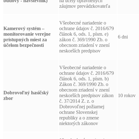
budovy - návštevník)
na účely oprávnených
záujmov prevádzkovateľa
Všeobecné nariadenie o
Kamerový systém –
ochrane údajov č. 2016/679
monitorovanie verejne
článok 6, ods. 1, písm. e)
6 dni
prístupných miest za
zákon č. 369/1990 Zb. o
účelom bezpečnosti
obecnom zriadení v znení
neskorších predpisov
Všeobecné nariadenie o
ochrane údajov č. 2016/679
článok 6, ods. 1, písm. b)
Zákon č. 369/1990 Zb. o
obecnom zriadení v znení
Dobrovoľný hasičský
neskorších predpisov zákon
10 rokov
zbor
č. 37/2014 Z. z. o
Dobrovoľnej požiarnej
ochrane Slovenskej
republiky a o zmene
niektorých zákonov