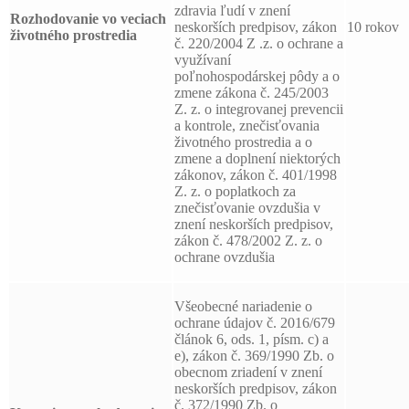
zdravia ľudí v znení
Rozhodovanie vo veciach
neskorších predpisov, zákon
10 rokov
životného prostredia
č. 220/2004 Z .z. o ochrane a
využívaní
poľnohospodárskej pôdy a o
zmene zákona č. 245/2003
Z. z. o integrovanej prevencii
a kontrole, znečisťovania
životného prostredia a o
zmene a doplnení niektorých
zákonov, zákon č. 401/1998
Z. z. o poplatkoch za
znečisťovanie ovzdušia v
znení neskorších predpisov,
zákon č. 478/2002 Z. z. o
ochrane ovzdušia
Všeobecné nariadenie o
ochrane údajov č. 2016/679
článok 6, ods. 1, písm. c) a
e), zákon č. 369/1990 Zb. o
obecnom zriadení v znení
neskorších predpisov, zákon
č. 372/1990 Zb. o