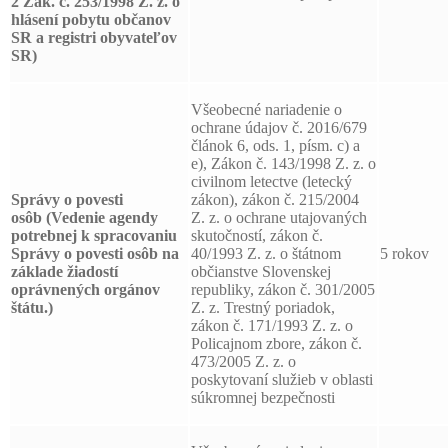
2 Zák. č. 253/1998 Z. z. o
hlásení pobytu občanov
SR a registri obyvateľov
SR)
Všeobecné nariadenie o
ochrane údajov č. 2016/679
článok 6, ods. 1, písm. c) a
e), Zákon č. 143/1998 Z. z. o
civilnom letectve (letecký
Správy o povesti
zákon), zákon č. 215/2004
osôb
(Vedenie agendy
Z. z. o ochrane utajovaných
potrebnej k spracovaniu
skutočností, zákon č.
Správy o povesti osôb na
40/1993 Z. z. o štátnom
5 rokov
základe žiadostí
občianstve Slovenskej
oprávnených orgánov
republiky, zákon č. 301/2005
štátu.)
Z. z. Trestný poriadok,
zákon č. 171/1993 Z. z. o
Policajnom zbore, zákon č.
473/2005 Z. z. o
poskytovaní služieb v oblasti
súkromnej bezpečnosti