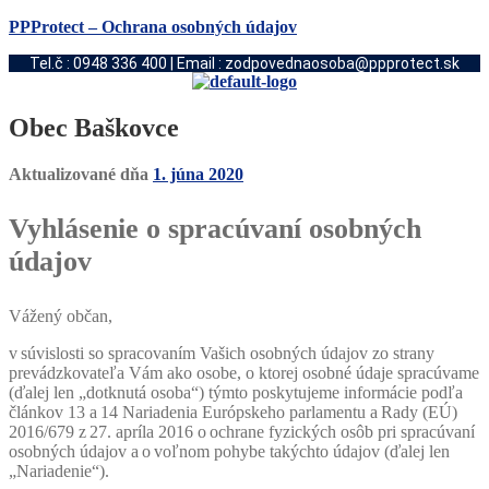
PPProtect – Ochrana osobných údajov
Tel.č : 0948 336 400 | Email : zodpovednaosoba@ppprotect.sk
Obec Baškovce
Aktualizované dňa
1. júna 2020
Vyhlásenie o spracúvaní osobných
údajov
Vážený občan,
v súvislosti so spracovaním Vašich osobných údajov zo strany
prevádzkovateľa Vám ako osobe, o ktorej osobné údaje spracúvame
(ďalej len „dotknutá osoba“) týmto poskytujeme informácie podľa
článkov 13 a 14 Nariadenia Európskeho parlamentu a Rady (EÚ)
2016/679 z 27. apríla 2016 o ochrane fyzických osôb pri spracúvaní
osobných údajov a o voľnom pohybe takýchto údajov (ďalej len
„Nariadenie“).