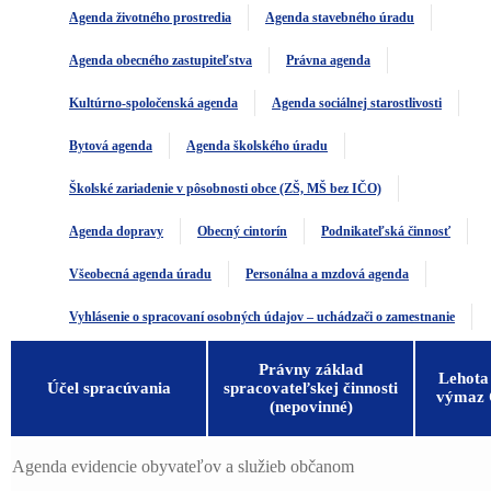
Agenda životného prostredia
Agenda stavebného úradu
Agenda obecného zastupiteľstva
Právna agenda
Kultúrno-spoločenská agenda
Agenda sociálnej starostlivosti
Bytová agenda
Agenda školského úradu
Školské zariadenie v pôsobnosti obce (ZŠ, MŠ bez IČO)
Agenda dopravy
Obecný cintorín
Podnikateľská činnosť
Všeobecná agenda úradu
Personálna a mzdová agenda
Vyhlásenie o spracovaní osobných údajov – uchádzači o zamestnanie
Právny základ
Lehota
Účel spracúvania
spracovateľskej činnosti
výmaz
(nepovinné)
Agenda evidencie obyvateľov a služieb občanom