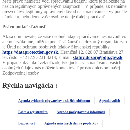
Máte právo namietať voči spracúvaniu údajov, ktoré je založené na
našich legitímnych oprávnených záujmoch. V prípade, ak nemáme
presvedčivý legitímny oprávnený dôvod na spracúvanie a vy podáte
námietku, nebudeme vaše osobné údaje ďalej spracúvať.
Právo podať sťažnosť
Ak sa domnievate, že vaše osobné údaje spracúvame nespravodlivo
alebo nezákonne, môžete podať sťažnosť na dozorný orgán, ktorým
je Úrad na ochranu osobných údajov Slovenskej republiky,
https://dataprotection.gov.sk
, Hraničná 12, 820 07 Bratislava 27;
tel. číslo: +421 /2/ 3231 3214; E-mail:
statny.dozor@pdp.gov.sk
.
V prípade akýchkoľvek otázok, týkajúcich sa spracúvania vašich
osobných údajov nás môžete kontaktovať prostredníctvom našej
Zodpovednej osoby
Rýchla navigácia :
Agenda evidencie obyvateľov a služieb občanom
Agenda volieb
Pošta a registratúra
Agenda poskytovania informácií
Bezpečnosť
Agenda miestnych daní a poplatkov