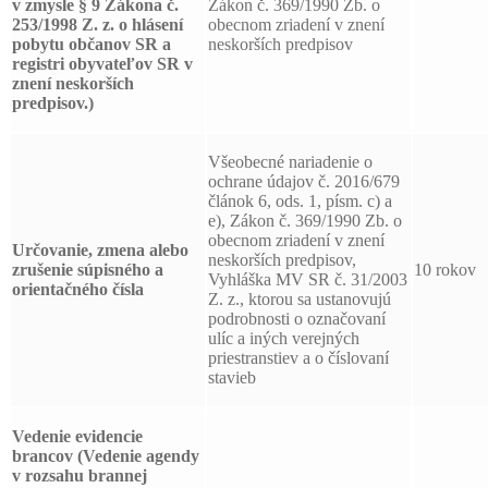
v zmysle § 9 Zákona č.
Zákon č. 369/1990 Zb. o
253/1998 Z. z. o hlásení
obecnom zriadení v znení
pobytu občanov SR a
neskorších predpisov
registri obyvateľov SR v
znení neskorších
predpisov.)
Všeobecné nariadenie o
ochrane údajov č. 2016/679
článok 6, ods. 1, písm. c) a
e), Zákon č. 369/1990 Zb. o
obecnom zriadení v znení
Určovanie, zmena alebo
neskorších predpisov,
zrušenie súpisného a
10 rokov
Vyhláška MV SR č. 31/2003
orientačného čísla
Z. z., ktorou sa ustanovujú
podrobnosti o označovaní
ulíc a iných verejných
priestranstiev a o číslovaní
stavieb
Vedenie evidencie
brancov
(Vedenie agendy
v rozsahu brannej