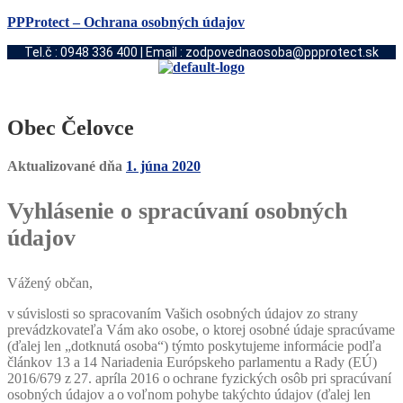
PPProtect – Ochrana osobných údajov
Tel.č : 0948 336 400 | Email : zodpovednaosoba@ppprotect.sk
Obec Čelovce
Aktualizované dňa
1. júna 2020
Vyhlásenie o spracúvaní osobných
údajov
Vážený občan,
v súvislosti so spracovaním Vašich osobných údajov zo strany
prevádzkovateľa Vám ako osobe, o ktorej osobné údaje spracúvame
(ďalej len „dotknutá osoba“) týmto poskytujeme informácie podľa
článkov 13 a 14 Nariadenia Európskeho parlamentu a Rady (EÚ)
2016/679 z 27. apríla 2016 o ochrane fyzických osôb pri spracúvaní
osobných údajov a o voľnom pohybe takýchto údajov (ďalej len