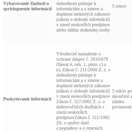
Vybavovanie žiadostí o
slobodnom prístupe k
5 rokov
sprístupnenie informácií
informáciám a o zmene a
doplnení niektorých zákonov
(zákon o slobode informácií)
v znení neskorších predpisov
alebo súhlas dotknutej osoby
Všeobecné nariadenie o
ochrane údajov č. 2016/679
článok 6, ods. 1, písm. c) a
e), Zákon č. 211/2000 Z. z. o
slobodnom prístupe k
informáciám a o zmene a
doplnení niektorých zákonov
(zákon o slobode informácií)
5 rokov p
v znení neskorších predpisov
ukončení 
Poskytovanie informácií
Zákon č. 527/2002 Z. z. o
zániku
dobrovoľných dražbách v
povinnosti
znení neskorších
predpisovZákon č. 511/1992
Zb. o správe daní
a poplatkov a o zmenách