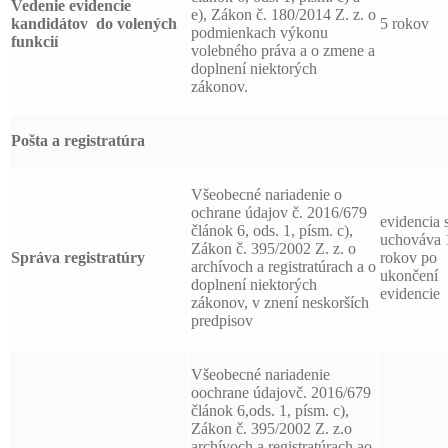
Vedenie evidencie
e), Zákon č. 180/2014 Z. z. o
kandidátov
do volených
5 rokov
podmienkach výkonu
funkcií
volebného práva a o zmene a
doplnení niektorých
zákonov.
Pošta a registratúra
Všeobecné nariadenie o
ochrane údajov č. 2016/679
evidencia 
článok 6, ods. 1, písm. c),
uchováva 
Zákon č. 395/2002 Z. z. o
Správa registratúry
rokov po
archívoch a registratúrach a o
ukončení
doplnení niektorých
evidencie
zákonov, v znení neskorších
predpisov
Všeobecné nariadenie
oochrane údajovč. 2016/679
článok 6,ods. 1, písm. c),
Zákon č. 395/2002 Z. z.o
archívoch a registratúrach ao