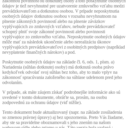
zákonnou povinnosťou dotknutej osoby a toto poskytnutie osobných
údajov je tiež nevyhnutné pre uzatvorenie zmluvného vzťahu medzi
prevádzkovateľom a dotknutou osobou. V prípade neposkytnutia
osobných údajov dotknutou osobou v rozsahu nevyhnutnom na
plnenie zákonných povinností alebo na plnenie záväzkov
vyplývajúcich zo zmluvných vzťahov, nebude prevádzkovateľ
schopný plniť svoje zákonné povinnosti alebo povinnosti
vyplývajúce zo zmluvného vzťahu. Neposkytnutie osobných údajov
môže mať za následok ukončenie alebo
nerealizáciu
úkonov
vyplývajúcich prevádzkovateľovi z osobitných predpisov (napríklad
nevyplatenie finančných nárokov) a pod.
Poskytnutie osobných údajov na základe čl. 6, ods. 1, písm. a)
Nariadenia (súhlas dotknutej osoby) má dotknutá osoba právo
kedykoľvek odvolať svoj súhlas bez toho, aby to malo vplyv na
zákonnosť spracúvania založeného na súhlase udelenom pred jeho
odvolaním.
V prípade, ak máte záujem získať podrobnejšie informácie ako sú
uvedené v tomto dokumente, obráťte sa, prosím, na osobu
zodpovednú za ochranu údajov (viď nižšie).
Tento dokument bude aktualizovaný (napr. na základe zosúladenia
so zmenou právnej úpravy) aj bez upozornenia. Preto Vás žiadame,
aby ste sa pravidelne oboznamovali s jeho znením na našom
webovom sídle alebo priamo u nás. Táto verzia bola vydaná :