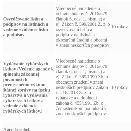
Všeobecné nariadenie o
ochrane údajov č. 2016/679
Osvedčovane listín a
článok 6, ods. 1, písm. c) a
podpisov
na listinách a
e), Zákon č. 599/2001 Z. z. o
10 rokov
vedenie evidencie listín
osvedčovaní listín a
a podpisov
podpisov na listinách
okresnými úradmi a obcami
v znení neskorších predpisov
Všeobecné nariadenie o
Vydávanie rybárskych
ochrane údajov č. 2016/679
lístkov (Vedenie agendy k
článok 6, ods. 1, písm. c) a
splneniu zákonnej
e), Zákon č. 369/1990 Zb. o
povinnosti k
obecnom zriadení v znení
prenesenému výkonu
neskorších predpisov Zákon
10 rokov
štátnej správy na úseku
č. 216/2018 Z. z. o
rybárstva a vydávania
rybárstve a o doplnení
rybárskych lístkov a
zákona č. 455/1991 Zb. o
vedenie evidencie
živnostenskom podnikaní v
rybárskych lístkov.)
znení neskorších predpisov
Agenda volieb