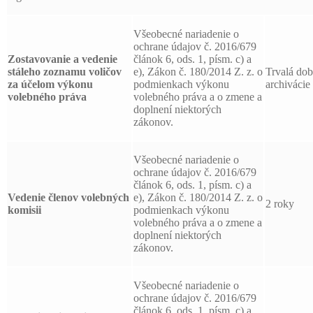
Všeobecné nariadenie o
ochrane údajov č. 2016/679
Zostavovanie a vedenie
článok 6, ods. 1, písm. c) a
stáleho zoznamu voličov
e), Zákon č. 180/2014 Z. z. o
Trvalá do
za účelom výkonu
podmienkach výkonu
archivácie
volebného práva
volebného práva a o zmene a
doplnení niektorých
zákonov.
Všeobecné nariadenie o
ochrane údajov č. 2016/679
článok 6, ods. 1, písm. c) a
Vedenie členov volebných
e), Zákon č. 180/2014 Z. z. o
2 roky
komisii
podmienkach výkonu
volebného práva a o zmene a
doplnení niektorých
zákonov.
Všeobecné nariadenie o
ochrane údajov č. 2016/679
článok 6, ods. 1, písm. c) a