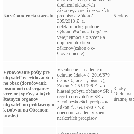
doplnení niektorých
zákonov,v znení neskorších
Korešpondencia starostu
predpisov. Zákon č.
5 rokov
305/2013 Z. z.
oelektronickej podobe
výkonupôsobnosti orgánov
verejnejmoci a o zmene a
doplneníniektorých
zákonov(zákon o e-
Governmente)
Všeobecné nariadenie o
Vybavovanie pošty pre
ochrane údajov č. 2016/679
obyvateľov evidovaných
článok 6, ods. 1, písm. c),
na obec (doručovanie
Zákon č. 253/1998 Z. z. o
písomností od orgánov
3 roky
hlásení pobytu občanov SR a
verejnej správy a iných
18 dní na
registri obyvateľov SR v
štátnych orgánov
úradnej tab
znení neskorších predpisov
obyvateľom prihláseným
Zákon č. 369/1990 Zb. o
k pobytu na Obecnom
obecnom zriadení v znení
úrade.)
neskorších predpisov