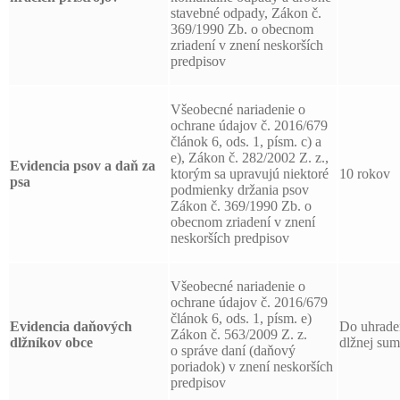
stavebné odpady, Zákon č.
369/1990 Zb. o obecnom
zriadení v znení neskorších
predpisov
Všeobecné nariadenie o
ochrane údajov č. 2016/679
článok 6, ods. 1, písm. c) a
e), Zákon č. 282/2002 Z. z.,
Evidencia psov a daň za
ktorým sa upravujú niektoré
10 rokov
psa
podmienky držania psov
Zákon č. 369/1990 Zb. o
obecnom zriadení v znení
neskorších predpisov
Všeobecné nariadenie o
ochrane údajov č. 2016/679
článok 6, ods. 1, písm. e)
Evidencia daňových
Do uhrade
Zákon č. 563/2009 Z. z.
dlžníkov obce
dlžnej su
o správe daní (daňový
poriadok) v znení neskorších
predpisov