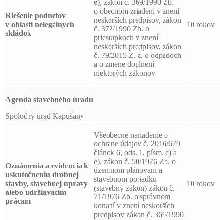
e), zákon č. 369/1990 Zb.
o obecnom zriadení v znení
Riešenie podnetov
neskorších predpisov, zákon
v oblasti nelegálnych
10 rokov
č. 372/1990 Zb. o
skládok
priestupkoch v znení
neskorších predpisov, zákon
č. 79/2015 Z. z. o odpadoch
a o zmene doplnení
niektorých zákonov
Agenda stavebného úradu
Spoločný úrad Kapušany
Všeobecné nariadenie o
ochrane údajov č. 2016/679
článok 6, ods. 1, písm. c) a
e), zákon č. 50/1976 Zb. o
Oznámenia a evidencia k
územnom plánovaní a
uskutočneniu drobnej
stavebnom poriadku
stavby, stavebnej úpravy
10 rokov
(stavebný zákon) zákon č.
alebo udržiavacím
71/1976 Zb. o správnom
prácam
konaní v znení neskorších
predpisov zákon č. 369/1990