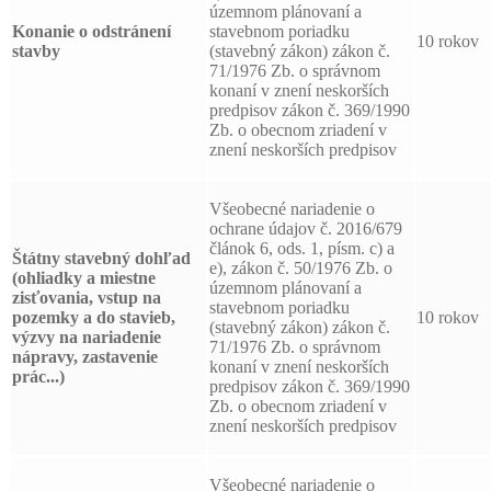
územnom plánovaní a
Konanie o odstránení
stavebnom poriadku
10 rokov
stavby
(stavebný zákon) zákon č.
71/1976 Zb. o správnom
konaní v znení neskorších
predpisov zákon č. 369/1990
Zb. o obecnom zriadení v
znení neskorších predpisov
Všeobecné nariadenie o
ochrane údajov č. 2016/679
článok 6, ods. 1, písm. c) a
Štátny stavebný dohľad
e), zákon č. 50/1976 Zb. o
(ohliadky a miestne
územnom plánovaní a
zisťovania, vstup na
stavebnom poriadku
pozemky a do stavieb,
10 rokov
(stavebný zákon) zákon č.
výzvy na nariadenie
71/1976 Zb. o správnom
nápravy, zastavenie
konaní v znení neskorších
prác...)
predpisov zákon č. 369/1990
Zb. o obecnom zriadení v
znení neskorších predpisov
Všeobecné nariadenie o