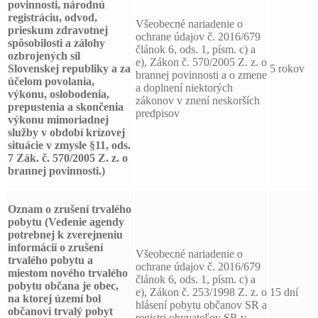
povinnosti, národnú
registráciu, odvod,
Všeobecné nariadenie o
prieskum zdravotnej
ochrane údajov č. 2016/679
spôsobilosti a zálohy
článok 6, ods. 1, písm. c) a
ozbrojených síl
e), Zákon č. 570/2005 Z. z. o
Slovenskej republiky a za
5 rokov
brannej povinnosti a o zmene
účelom povolania,
a doplnení niektorých
výkonu, oslobodenia,
zákonov v znení neskorších
prepustenia a skončenia
predpisov
výkonu mimoriadnej
služby v období krízovej
situácie v zmysle §11, ods.
7 Zák. č. 570/2005 Z. z. o
brannej povinnosti.)
Oznam o zrušení trvalého
pobytu
(Vedenie agendy
potrebnej k zverejneniu
informácií o zrušení
Všeobecné nariadenie o
trvalého pobytu a
ochrane údajov č. 2016/679
miestom nového trvalého
článok 6, ods. 1, písm. c) a
pobytu občana je obec,
e), Zákon č. 253/1998 Z. z. o
15 dní
na ktorej území bol
hlásení pobytu občanov SR a
občanovi trvalý pobyt
registri obyvateľov SR v