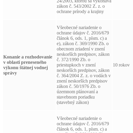
24/2003, ktorou sa vykonáva
zákon č. 543/2002 Z. z. o
ochrane prírody a krajiny
Všeobecné nariadenie o
ochrane údajov č. 2016/679
článok 6, ods. 1, písm. c) a
e), zákon č. 369/1990 Zb. o
obecnom zriadení v znení
neskorších predpisov, zákon
Konanie a rozhodovanie
č. 372/1990 Zb. o
v oblasti preneseného
priestupkoch v znení
10 rokov
výkonu štátnej vodnej
neskorších predpisov, zákon
správy
č. 364/2004 Z. z. o vodách v
znení neskorších predpisov
zákon č. 50/1976 Zb. o
územnom plánovaní a
stavebnom poriadku
(stavebný zákon)
Všeobecné nariadenie o
ochrane údajov č. 2016/679
článok 6, ods. 1, písm. c) a