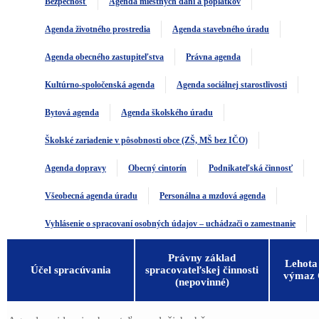
Bezpečnosť
Agenda miestnych daní a poplatkov
Agenda životného prostredia
Agenda stavebného úradu
Agenda obecného zastupiteľstva
Právna agenda
Kultúrno-spoločenská agenda
Agenda sociálnej starostlivosti
Bytová agenda
Agenda školského úradu
Školské zariadenie v pôsobnosti obce (ZŠ, MŠ bez IČO)
Agenda dopravy
Obecný cintorín
Podnikateľská činnosť
Všeobecná agenda úradu
Personálna a mzdová agenda
Vyhlásenie o spracovaní osobných údajov – uchádzači o zamestnanie
Právny základ
Lehota
Účel spracúvania
spracovateľskej činnosti
výmaz
(nepovinné)