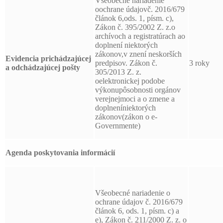
Všeobecné nariadenie
oochrane údajovč. 2016/679
článok 6,ods. 1, písm. c),
Zákon č. 395/2002 Z. z.o
archívoch a registratúrach ao
doplnení niektorých
zákonov,v znení neskorších
Evidencia prichádzajúcej
predpisov. Zákon č.
3 roky
a odchádzajúcej pošty
305/2013 Z. z.
oelektronickej podobe
výkonupôsobnosti orgánov
verejnejmoci a o zmene a
doplneníniektorých
zákonov(zákon o e-
Governmente)
Agenda poskytovania informácií
Všeobecné nariadenie o
ochrane údajov č. 2016/679
článok 6, ods. 1, písm. c) a
e), Zákon č. 211/2000 Z. z. o