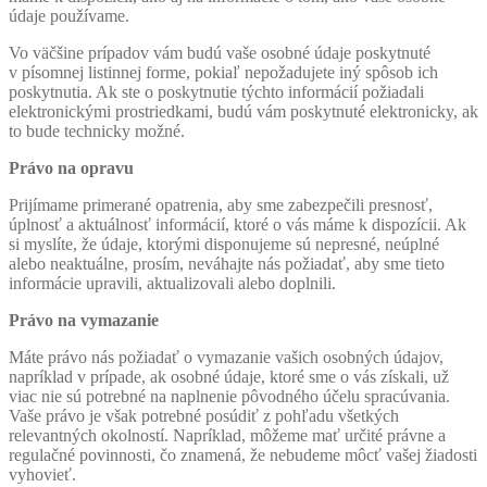
údaje používame.
Vo väčšine prípadov vám budú vaše osobné údaje poskytnuté
v písomnej listinnej forme, pokiaľ nepožadujete iný spôsob ich
poskytnutia. Ak ste o poskytnutie týchto informácií požiadali
elektronickými prostriedkami, budú vám poskytnuté elektronicky, ak
to bude technicky možné.
Právo na opravu
Prijímame primerané opatrenia, aby sme zabezpečili presnosť,
úplnosť a aktuálnosť informácií, ktoré o vás máme k dispozícii. Ak
si myslíte, že údaje, ktorými disponujeme sú nepresné, neúplné
alebo neaktuálne, prosím, neváhajte nás požiadať, aby sme tieto
informácie upravili, aktualizovali alebo doplnili.
Právo na vymazanie
Máte právo nás požiadať o vymazanie vašich osobných údajov,
napríklad v prípade, ak osobné údaje, ktoré sme o vás získali, už
viac nie sú potrebné na naplnenie pôvodného účelu spracúvania.
Vaše právo je však potrebné posúdiť z pohľadu všetkých
relevantných okolností. Napríklad, môžeme mať určité právne a
regulačné povinnosti, čo znamená, že nebudeme môcť vašej žiadosti
vyhovieť.