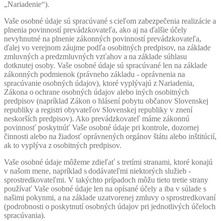
„Nariadenie“).
Vaše osobné údaje sú spracúvané s cieľom zabezpečenia realizácie a
plnenia povinností prevádzkovateľa, ako aj na ďalšie účely
nevyhnutné na plnenie zákonných povinností prevádzkovateľa,
ďalej vo verejnom záujme podľa osobitných predpisov, na základe
zmluvných a predzmluvných vzťahov a na základe súhlasu
dotknutej osoby. Vaše osobné údaje sú spracúvané len na základe
zákonných podmienok (právneho základu - oprávnenia na
spracúvanie osobných údajov), ktoré vyplývajú z Nariadenia,
Zákona o ochrane osobných údajov alebo iných osobitných
predpisov (napríklad Zákon o hlásení pobytu občanov Slovenskej
republiky a registri obyvateľov Slovenskej republiky v znení
neskorších predpisov). Ako prevádzkovateľ máme zákonnú
povinnosť poskytnúť Vaše osobné údaje pri kontrole, dozornej
činnosti alebo na žiadosť oprávnených orgánov štátu alebo inštitúcií,
ak to vyplýva z osobitných predpisov.
Vaše osobné údaje môžeme zdieľať s tretími stranami, ktoré konajú
v našom mene, napríklad s dodávateľmi niektorých služieb -
sprostredkovateľmi. V takýchto prípadoch môžu tieto tretie strany
používať Vaše osobné údaje len na opísané účely a iba v súlade s
našimi pokynmi, a na základe uzatvorenej zmluvy o sprostredkovaní
(podrobnosti o poskytnutí osobných údajov pri jednotlivých účeloch
spracúvania).