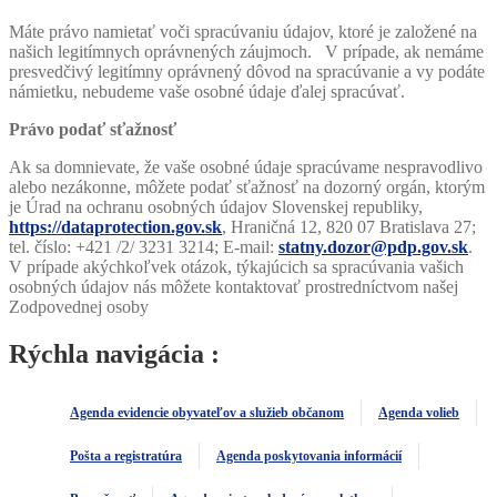
Máte právo namietať voči spracúvaniu údajov, ktoré je založené na
našich legitímnych oprávnených záujmoch. V prípade, ak nemáme
presvedčivý legitímny oprávnený dôvod na spracúvanie a vy podáte
námietku, nebudeme vaše osobné údaje ďalej spracúvať.
Právo podať sťažnosť
Ak sa domnievate, že vaše osobné údaje spracúvame nespravodlivo
alebo nezákonne, môžete podať sťažnosť na dozorný orgán, ktorým
je Úrad na ochranu osobných údajov Slovenskej republiky,
https://dataprotection.gov.sk
, Hraničná 12, 820 07 Bratislava 27;
tel. číslo: +421 /2/ 3231 3214; E-mail:
statny.dozor@pdp.gov.sk
.
V prípade akýchkoľvek otázok, týkajúcich sa spracúvania vašich
osobných údajov nás môžete kontaktovať prostredníctvom našej
Zodpovednej osoby
Rýchla navigácia :
Agenda evidencie obyvateľov a služieb občanom
Agenda volieb
Pošta a registratúra
Agenda poskytovania informácií