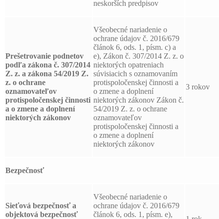
neskorších predpisov
Všeobecné nariadenie o
ochrane údajov č. 2016/679
článok 6, ods. 1, písm. c) a
Prešetrovanie podnetov
e), Zákon č. 307/2014 Z. z. o
podľa zákona č. 307/2014
niektorých opatreniach
Z. z. a zákona 54/2019 Z.
súvisiacich s oznamovaním
z. o ochrane
protispoločenskej činnosti a
3 rokov
oznamovateľov
o zmene a doplnení
protispoločenskej činnosti
niektorých zákonov Zákon č.
a o zmene a doplnení
54/2019 Z. z. o ochrane
niektorých zákonov
oznamovateľov
protispoločenskej činnosti a
o zmene a doplnení
niektorých zákonov
Bezpečnosť
Všeobecné nariadenie o
Sieťová bezpečnosť a
ochrane údajov č. 2016/679
objektová bezpečnosť
článok 6, ods. 1, písm. e),
1 rok