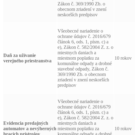
Zákon č. 369/1990 Zb. o
obecnom zriadení v znení
neskorších predpisov
Všeobecné nariadenie o
ochrane údajov č. 2016/679
článok 6, ods. 1, písm. c) a
e), Zákon č. 582/2004 Z. z. o
miestnych daniach a
Daň za užívanie
miestnom poplatku za
10 rokov
verejného priestranstva
komunálne odpady a drobné
stavebné odpady, Zákon č.
369/1990 Zb. o obecnom
zriadení v znení neskorších
predpisov
Všeobecné nariadenie o
ochrane údajov č. 2016/679
článok 6, ods. 1, písm. c) a
e), Zákon č. 582/2004 Z. z. o
Evidencia predajných
miestnych daniach a
automatov a nevýherných
miestnom poplatku za
10 rokov
hracích prístrojov
komunálne odpady a drobné