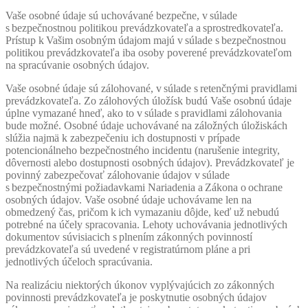
Vaše osobné údaje sú uchovávané bezpečne, v súlade
s bezpečnostnou politikou prevádzkovateľa a sprostredkovateľa.
Prístup k Vašim osobným údajom majú v súlade s bezpečnostnou
politikou prevádzkovateľa iba osoby poverené prevádzkovateľom
na spracúvanie osobných údajov.
Vaše osobné údaje sú zálohované, v súlade s retenčnými pravidlami
prevádzkovateľa. Zo zálohových úložísk budú Vaše osobnú údaje
úplne vymazané hneď, ako to v súlade s pravidlami zálohovania
bude možné. Osobné údaje uchovávané na záložných úložiskách
slúžia najmä k zabezpečeniu ich dostupnosti v prípade
potencionálneho bezpečnostného incidentu (narušenie integrity,
dôvernosti alebo dostupnosti osobných údajov). Prevádzkovateľ je
povinný zabezpečovať zálohovanie údajov v súlade
s bezpečnostnými požiadavkami Nariadenia a Zákona o ochrane
osobných údajov. Vaše osobné údaje uchovávame len na
obmedzený čas, pričom k ich vymazaniu dôjde, keď už nebudú
potrebné na účely spracovania. Lehoty uchovávania jednotlivých
dokumentov súvisiacich s plnením zákonných povinností
prevádzkovateľa sú uvedené v registratúrnom pláne a pri
jednotlivých účeloch spracúvania.
Na realizáciu niektorých úkonov vyplývajúcich zo zákonných
povinnosti prevádzkovateľa je poskytnutie osobných údajov