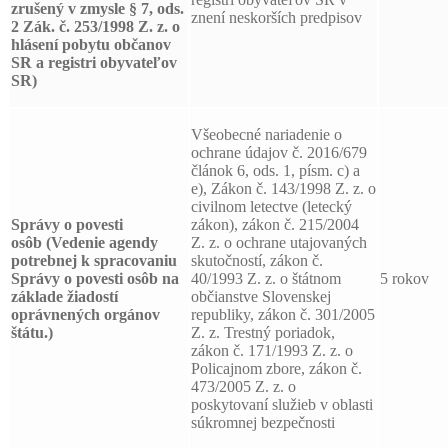
zrušený v zmysle § 7, ods.
znení neskorších predpisov
2 Zák. č. 253/1998 Z. z. o
hlásení pobytu občanov
SR a registri obyvateľov
SR)
Všeobecné nariadenie o
ochrane údajov č. 2016/679
článok 6, ods. 1, písm. c) a
e), Zákon č. 143/1998 Z. z. o
civilnom letectve (letecký
Správy o povesti
zákon), zákon č. 215/2004
osôb
(Vedenie agendy
Z. z. o ochrane utajovaných
potrebnej k spracovaniu
skutočností, zákon č.
Správy o povesti osôb na
40/1993 Z. z. o štátnom
5 rokov
základe žiadostí
občianstve Slovenskej
oprávnených orgánov
republiky, zákon č. 301/2005
štátu.)
Z. z. Trestný poriadok,
zákon č. 171/1993 Z. z. o
Policajnom zbore, zákon č.
473/2005 Z. z. o
poskytovaní služieb v oblasti
súkromnej bezpečnosti