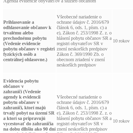
Agenda evidencie obyvateľov a služieb občanom
Všeobecné nariadenie o
Prihlasovanie a
ochrane údajov č. 2016/679
odhlasovanie
občanov k
článok 6, ods. 1, písm. c) a
trvalému alebo
e), Zákon č. 253/1998 Z. z. o
prechodnému pobytu
hlásení pobytu občanov SR a
10 rokov
(Vedenie evidencie
registri obyvateľov SR v
pobytu občanov v registri
znení neskorších predpisov
fyzických osôb a
Zákon č. 369/1990 Zb. o
centrálnej ohlasovne.)
obecnom zriadení v znení
neskorších predpisov
Evidencia pobytu
občanov v
zahraničí
(Vedenie
agendy k evidencii
Všeobecné nariadenie o
pobytu občanov v
ochrane údajov č. 2016/679
zahraničí, ktorí majú
článok 6, ods. 1, písm. c) a
trvalý pobyt na území SR
e), Zákon č. 253/1998 Z. z. o
a ktorí sa pripravujú
hlásení pobytu občanov SR a
10 rokov
vycestovať do zahraničia
registri obyvateľov SR v
na dobu dlhšiu ako 90 dní
znení neskorších predpisov