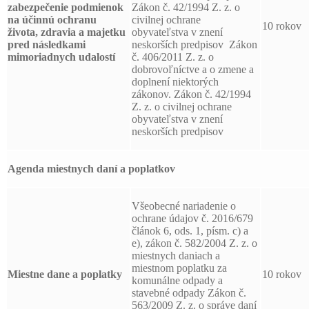
zabezpečenie podmienok
Zákon č. 42/1994 Z. z. o
na účinnú ochranu
civilnej ochrane
10 rokov
života, zdravia a majetku
obyvateľstva v znení
pred následkami
neskorších predpisov Zákon
mimoriadnych udalostí
č. 406/2011 Z. z. o
dobrovoľníctve a o zmene a
doplnení niektorých
zákonov. Zákon č. 42/1994
Z. z. o civilnej ochrane
obyvateľstva v znení
neskorších predpisov
Agenda miestnych daní a poplatkov
Všeobecné nariadenie o
ochrane údajov č. 2016/679
článok 6, ods. 1, písm. c) a
e), zákon č. 582/2004 Z. z. o
miestnych daniach a
miestnom poplatku za
Miestne dane a poplatky
10 rokov
komunálne odpady a
stavebné odpady Zákon č.
563/2009 Z. z. o správe daní