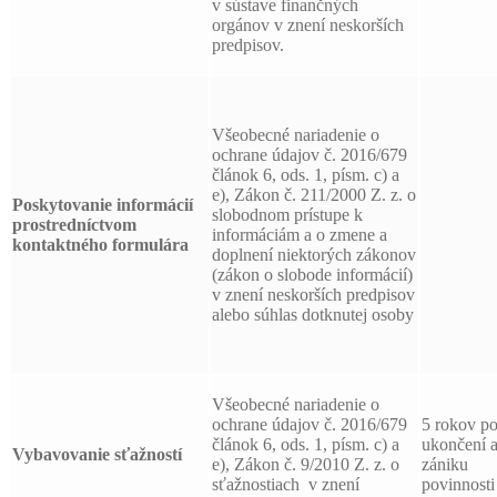
v sústave finančných
orgánov v znení neskorších
predpisov.
Všeobecné nariadenie o
ochrane údajov č. 2016/679
článok 6, ods. 1, písm. c) a
e), Zákon č. 211/2000 Z. z. o
Poskytovanie informácií
slobodnom prístupe k
prostredníctvom
informáciám a o zmene a
kontaktného formulára
doplnení niektorých zákonov
(zákon o slobode informácií)
v znení neskorších predpisov
alebo súhlas dotknutej osoby
Všeobecné nariadenie o
ochrane údajov č. 2016/679
5 rokov p
článok 6, ods. 1, písm. c) a
ukončení 
Vybavovanie sťažností
e), Zákon č. 9/2010 Z. z. o
zániku
sťažnostiach v znení
povinnosti