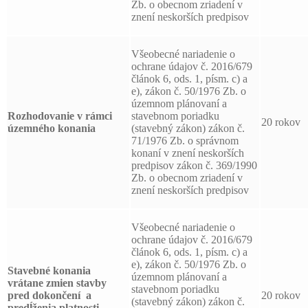
Zb. o obecnom zriadení v
znení neskorších predpisov
Všeobecné nariadenie o
ochrane údajov č. 2016/679
článok 6, ods. 1, písm. c) a
e), zákon č. 50/1976 Zb. o
územnom plánovaní a
Rozhodovanie v rámci
stavebnom poriadku
20 rokov
územného konania
(stavebný zákon) zákon č.
71/1976 Zb. o správnom
konaní v znení neskorších
predpisov zákon č. 369/1990
Zb. o obecnom zriadení v
znení neskorších predpisov
Všeobecné nariadenie o
ochrane údajov č. 2016/679
článok 6, ods. 1, písm. c) a
e), zákon č. 50/1976 Zb. o
Stavebné konania
územnom plánovaní a
vrátane zmien stavby
stavebnom poriadku
pred dokončení a
20 rokov
(stavebný zákon) zákon č.
predĺženia platnosti