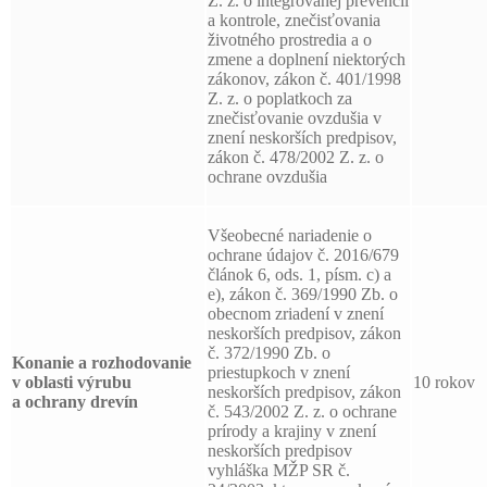
Z. z. o integrovanej prevencii
a kontrole, znečisťovania
životného prostredia a o
zmene a doplnení niektorých
zákonov, zákon č. 401/1998
Z. z. o poplatkoch za
znečisťovanie ovzdušia v
znení neskorších predpisov,
zákon č. 478/2002 Z. z. o
ochrane ovzdušia
Všeobecné nariadenie o
ochrane údajov č. 2016/679
článok 6, ods. 1, písm. c) a
e), zákon č. 369/1990 Zb. o
obecnom zriadení v znení
neskorších predpisov, zákon
č. 372/1990 Zb. o
Konanie a rozhodovanie
priestupkoch v znení
v oblasti výrubu
10 rokov
neskorších predpisov, zákon
a ochrany drevín
č. 543/2002 Z. z. o ochrane
prírody a krajiny v znení
neskorších predpisov
vyhláška MŽP SR č.