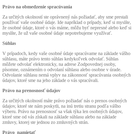
Právo na obmedzenie spracúvania
Za určitých okolností ste oprávnený nás požiadať, aby sme prestali
používať vaše osobné údaje. Ide napríklad o prípady, keď si myslíte,
že osobné údaje, ktoré o vás máme, môžu byť nepresné alebo keď si
myslíte, že už vaše osobné údaje nepotrebujeme využívať.
Súhlas
V prípadoch, kedy vaše osobné údaje spracúvame na základe vášho
súhlasu, máte právo tento súhlas kedykoľvek odvolať. Súhlas
môžete odvolať elektronicky, na adrese Zodpovednej osoby,
písomne, oznámením o odvolaní súhlasu alebo osobne v úrade.
Odvolanie súhlasu nemá vplyv na zákonnosť spracúvania osobných
údajov, ktoré sme na jeho základe o vás spracúvali.
Právo na prenosnosť údajov
Za určitých okolností máte právo požiadať nás o prenos osobných
údajov, ktoré ste nám poskytli, na inú tretiu stranu podľa vášho
výberu. Právo na prenosnosť sa však týka len osobných údajov,
ktoré sme od vás získali na základe súhlasu alebo na základe
zmluvy, ktorej ste jednou zo zmluvných strán.
Právo namietať