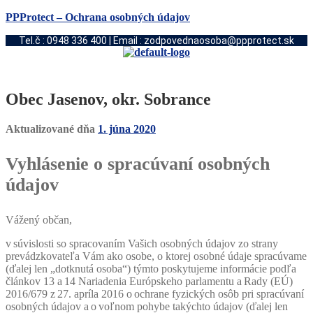
PPProtect – Ochrana osobných údajov
Tel.č : 0948 336 400 | Email : zodpovednaosoba@ppprotect.sk
Obec Jasenov, okr. Sobrance
Aktualizované dňa
1. júna 2020
Vyhlásenie o spracúvaní osobných
údajov
Vážený občan,
v súvislosti so spracovaním Vašich osobných údajov zo strany
prevádzkovateľa Vám ako osobe, o ktorej osobné údaje spracúvame
(ďalej len „dotknutá osoba“) týmto poskytujeme informácie podľa
článkov 13 a 14 Nariadenia Európskeho parlamentu a Rady (EÚ)
2016/679 z 27. apríla 2016 o ochrane fyzických osôb pri spracúvaní
osobných údajov a o voľnom pohybe takýchto údajov (ďalej len