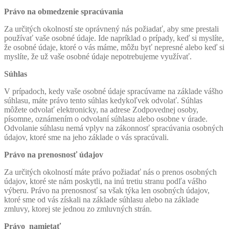
Právo na obmedzenie spracúvania
Za určitých okolností ste oprávnený nás požiadať, aby sme prestali
používať vaše osobné údaje. Ide napríklad o prípady, keď si myslíte,
že osobné údaje, ktoré o vás máme, môžu byť nepresné alebo keď si
myslíte, že už vaše osobné údaje nepotrebujeme využívať.
Súhlas
V prípadoch, kedy vaše osobné údaje spracúvame na základe vášho
súhlasu, máte právo tento súhlas kedykoľvek odvolať. Súhlas
môžete odvolať elektronicky, na adrese Zodpovednej osoby,
písomne, oznámením o odvolaní súhlasu alebo osobne v úrade.
Odvolanie súhlasu nemá vplyv na zákonnosť spracúvania osobných
údajov, ktoré sme na jeho základe o vás spracúvali.
Právo na prenosnosť údajov
Za určitých okolností máte právo požiadať nás o prenos osobných
údajov, ktoré ste nám poskytli, na inú tretiu stranu podľa vášho
výberu. Právo na prenosnosť sa však týka len osobných údajov,
ktoré sme od vás získali na základe súhlasu alebo na základe
zmluvy, ktorej ste jednou zo zmluvných strán.
Právo namietať