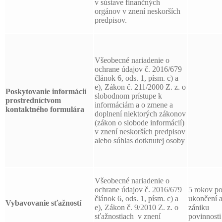
v sústave finančných
orgánov v znení neskorších
predpisov.
Všeobecné nariadenie o
ochrane údajov č. 2016/679
článok 6, ods. 1, písm. c) a
e), Zákon č. 211/2000 Z. z. o
Poskytovanie informácií
slobodnom prístupe k
prostredníctvom
informáciám a o zmene a
kontaktného formulára
doplnení niektorých zákonov
(zákon o slobode informácií)
v znení neskorších predpisov
alebo súhlas dotknutej osoby
Všeobecné nariadenie o
ochrane údajov č. 2016/679
5 rokov p
článok 6, ods. 1, písm. c) a
ukončení 
Vybavovanie sťažností
e), Zákon č. 9/2010 Z. z. o
zániku
sťažnostiach v znení
povinnosti