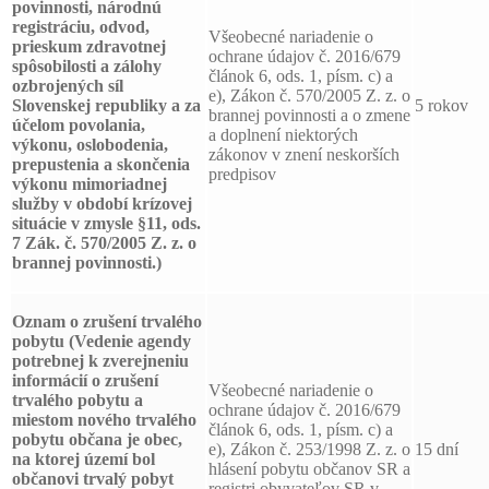
povinnosti, národnú
registráciu, odvod,
Všeobecné nariadenie o
prieskum zdravotnej
ochrane údajov č. 2016/679
spôsobilosti a zálohy
článok 6, ods. 1, písm. c) a
ozbrojených síl
e), Zákon č. 570/2005 Z. z. o
Slovenskej republiky a za
5 rokov
brannej povinnosti a o zmene
účelom povolania,
a doplnení niektorých
výkonu, oslobodenia,
zákonov v znení neskorších
prepustenia a skončenia
predpisov
výkonu mimoriadnej
služby v období krízovej
situácie v zmysle §11, ods.
7 Zák. č. 570/2005 Z. z. o
brannej povinnosti.)
Oznam o zrušení trvalého
pobytu
(Vedenie agendy
potrebnej k zverejneniu
informácií o zrušení
Všeobecné nariadenie o
trvalého pobytu a
ochrane údajov č. 2016/679
miestom nového trvalého
článok 6, ods. 1, písm. c) a
pobytu občana je obec,
e), Zákon č. 253/1998 Z. z. o
15 dní
na ktorej území bol
hlásení pobytu občanov SR a
občanovi trvalý pobyt
registri obyvateľov SR v