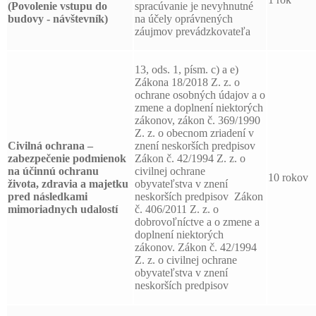
(Povolenie vstupu do
spracúvanie je nevyhnutné
budovy - návštevník)
na účely oprávnených
záujmov prevádzkovateľa
13, ods. 1, písm. c) a e)
Zákona 18/2018 Z. z. o
ochrane osobných údajov a o
zmene a doplnení niektorých
zákonov, zákon č. 369/1990
Z. z. o obecnom zriadení v
Civilná ochrana –
znení neskorších predpisov
zabezpečenie podmienok
Zákon č. 42/1994 Z. z. o
na účinnú ochranu
civilnej ochrane
10 rokov
života, zdravia a majetku
obyvateľstva v znení
pred následkami
neskorších predpisov Zákon
mimoriadnych udalostí
č. 406/2011 Z. z. o
dobrovoľníctve a o zmene a
doplnení niektorých
zákonov. Zákon č. 42/1994
Z. z. o civilnej ochrane
obyvateľstva v znení
neskorších predpisov