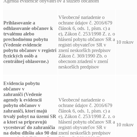
Agenda evidencie obyvateľov a služieb občanom
Všeobecné nariadenie o
Prihlasovanie a
ochrane údajov č. 2016/679
odhlasovanie
občanov k
článok 6, ods. 1, písm. c) a
trvalému alebo
e), Zákon č. 253/1998 Z. z. o
prechodnému pobytu
hlásení pobytu občanov SR a
10 rokov
(Vedenie evidencie
registri obyvateľov SR v
pobytu občanov v registri
znení neskorších predpisov
fyzických osôb a
Zákon č. 369/1990 Zb. o
centrálnej ohlasovne.)
obecnom zriadení v znení
neskorších predpisov
Evidencia pobytu
občanov v
zahraničí
(Vedenie
agendy k evidencii
Všeobecné nariadenie o
pobytu občanov v
ochrane údajov č. 2016/679
zahraničí, ktorí majú
článok 6, ods. 1, písm. c) a
trvalý pobyt na území SR
e), Zákon č. 253/1998 Z. z. o
a ktorí sa pripravujú
hlásení pobytu občanov SR a
10 rokov
vycestovať do zahraničia
registri obyvateľov SR v
na dobu dlhšiu ako 90 dní
znení neskorších predpisov