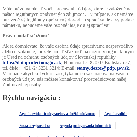
Máte právo namietať voči spracúvaniu údajov, ktoré je založené na
našich legitímnych oprávnených záujmoch. V prípade, ak nemáme
presvedčivý legitímny oprávnený dôvod na spracúvanie a vy podáte
námietku, nebudeme vaše osobné údaje ďalej spracúvať.
Právo podať sťažnosť
Ak sa domnievate, že vaše osobné údaje spracúvame nespravodlivo
alebo nezákonne, môžete podať sťažnosť na dozorný orgán, ktorým
je Úrad na ochranu osobných údajov Slovenskej republiky,
https://dataprotection.gov.sk
, Hraničná 12, 820 07 Bratislava 27;
tel. číslo: +421 /2/ 3231 3214; E-mail:
statny.dozor@pdp.gov.sk
.
V prípade akýchkoľvek otázok, týkajúcich sa spracúvania vašich
osobných údajov nás môžete kontaktovať prostredníctvom našej
Zodpovednej osoby
Rýchla navigácia :
Agenda evidencie obyvateľov a služieb občanom
Agenda volieb
Pošta a registratúra
Agenda poskytovania informácií