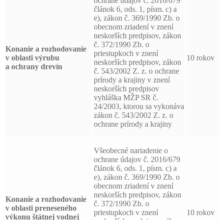
ochrane údajov č. 2016/679
článok 6, ods. 1, písm. c) a
e), zákon č. 369/1990 Zb. o
obecnom zriadení v znení
neskorších predpisov, zákon
č. 372/1990 Zb. o
Konanie a rozhodovanie
priestupkoch v znení
v oblasti výrubu
10 rokov
neskorších predpisov, zákon
a ochrany drevín
č. 543/2002 Z. z. o ochrane
prírody a krajiny v znení
neskorších predpisov
vyhláška MŽP SR č.
24/2003, ktorou sa vykonáva
zákon č. 543/2002 Z. z. o
ochrane prírody a krajiny
Všeobecné nariadenie o
ochrane údajov č. 2016/679
článok 6, ods. 1, písm. c) a
e), zákon č. 369/1990 Zb. o
obecnom zriadení v znení
neskorších predpisov, zákon
Konanie a rozhodovanie
č. 372/1990 Zb. o
v oblasti preneseného
priestupkoch v znení
10 rokov
výkonu štátnej vodnej