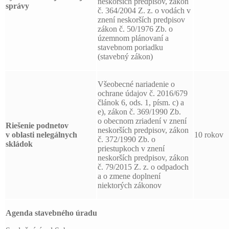
neskorších predpisov, zákon
správy
č. 364/2004 Z. z. o vodách v
znení neskorších predpisov
zákon č. 50/1976 Zb. o
územnom plánovaní a
stavebnom poriadku
(stavebný zákon)
Všeobecné nariadenie o
ochrane údajov č. 2016/679
článok 6, ods. 1, písm. c) a
e), zákon č. 369/1990 Zb.
o obecnom zriadení v znení
Riešenie podnetov
neskorších predpisov, zákon
v oblasti nelegálnych
10 rokov
č. 372/1990 Zb. o
skládok
priestupkoch v znení
neskorších predpisov, zákon
č. 79/2015 Z. z. o odpadoch
a o zmene doplnení
niektorých zákonov
Agenda stavebného úradu