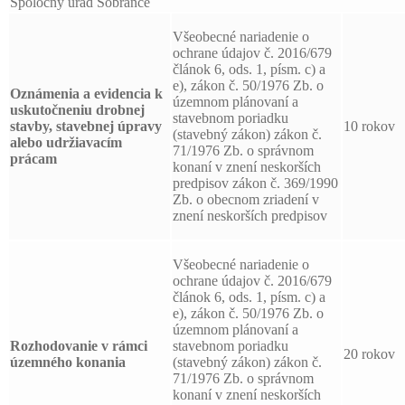
Spoločný úrad Sobrance
Všeobecné nariadenie o
ochrane údajov č. 2016/679
článok 6, ods. 1, písm. c) a
e), zákon č. 50/1976 Zb. o
Oznámenia a evidencia k
územnom plánovaní a
uskutočneniu drobnej
stavebnom poriadku
stavby, stavebnej úpravy
10 rokov
(stavebný zákon) zákon č.
alebo udržiavacím
71/1976 Zb. o správnom
prácam
konaní v znení neskorších
predpisov zákon č. 369/1990
Zb. o obecnom zriadení v
znení neskorších predpisov
Všeobecné nariadenie o
ochrane údajov č. 2016/679
článok 6, ods. 1, písm. c) a
e), zákon č. 50/1976 Zb. o
územnom plánovaní a
Rozhodovanie v rámci
stavebnom poriadku
20 rokov
územného konania
(stavebný zákon) zákon č.
71/1976 Zb. o správnom
konaní v znení neskorších