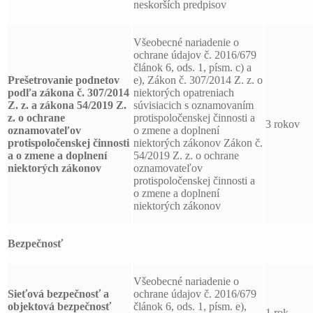
neskorších predpisov
Všeobecné nariadenie o
ochrane údajov č. 2016/679
článok 6, ods. 1, písm. c) a
Prešetrovanie podnetov
e), Zákon č. 307/2014 Z. z. o
podľa zákona č. 307/2014
niektorých opatreniach
Z. z. a zákona 54/2019 Z.
súvisiacich s oznamovaním
z. o ochrane
protispoločenskej činnosti a
3 rokov
oznamovateľov
o zmene a doplnení
protispoločenskej činnosti
niektorých zákonov Zákon č.
a o zmene a doplnení
54/2019 Z. z. o ochrane
niektorých zákonov
oznamovateľov
protispoločenskej činnosti a
o zmene a doplnení
niektorých zákonov
Bezpečnosť
Všeobecné nariadenie o
Sieťová bezpečnosť a
ochrane údajov č. 2016/679
objektová bezpečnosť
článok 6, ods. 1, písm. e),
1 rok