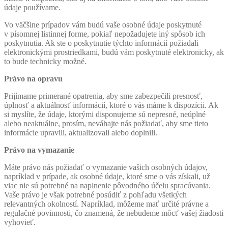
údaje používame.
Vo väčšine prípadov vám budú vaše osobné údaje poskytnuté
v písomnej listinnej forme, pokiaľ nepožadujete iný spôsob ich
poskytnutia. Ak ste o poskytnutie týchto informácií požiadali
elektronickými prostriedkami, budú vám poskytnuté elektronicky, ak
to bude technicky možné.
Právo na opravu
Prijímame primerané opatrenia, aby sme zabezpečili presnosť,
úplnosť a aktuálnosť informácií, ktoré o vás máme k dispozícii. Ak
si myslíte, že údaje, ktorými disponujeme sú nepresné, neúplné
alebo neaktuálne, prosím, neváhajte nás požiadať, aby sme tieto
informácie upravili, aktualizovali alebo doplnili.
Právo na vymazanie
Máte právo nás požiadať o vymazanie vašich osobných údajov,
napríklad v prípade, ak osobné údaje, ktoré sme o vás získali, už
viac nie sú potrebné na naplnenie pôvodného účelu spracúvania.
Vaše právo je však potrebné posúdiť z pohľadu všetkých
relevantných okolností. Napríklad, môžeme mať určité právne a
regulačné povinnosti, čo znamená, že nebudeme môcť vašej žiadosti
vyhovieť.