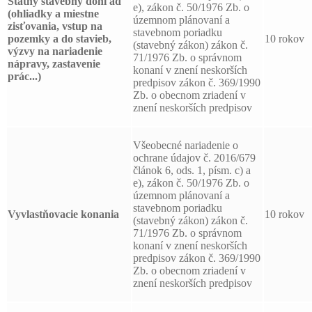
Štátny stavebný dohľad
e), zákon č. 50/1976 Zb. o
(ohliadky a miestne
územnom plánovaní a
zisťovania, vstup na
stavebnom poriadku
pozemky a do stavieb,
10 rokov
(stavebný zákon) zákon č.
výzvy na nariadenie
71/1976 Zb. o správnom
nápravy, zastavenie
konaní v znení neskorších
prác...)
predpisov zákon č. 369/1990
Zb. o obecnom zriadení v
znení neskorších predpisov
Všeobecné nariadenie o
ochrane údajov č. 2016/679
článok 6, ods. 1, písm. c) a
e), zákon č. 50/1976 Zb. o
územnom plánovaní a
stavebnom poriadku
Vyvlastňovacie konania
10 rokov
(stavebný zákon) zákon č.
71/1976 Zb. o správnom
konaní v znení neskorších
predpisov zákon č. 369/1990
Zb. o obecnom zriadení v
znení neskorších predpisov