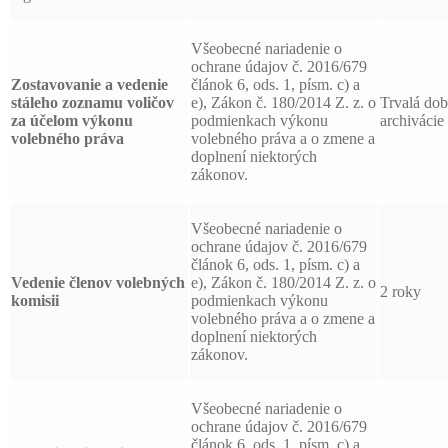
Všeobecné nariadenie o
ochrane údajov č. 2016/679
Zostavovanie a vedenie
článok 6, ods. 1, písm. c) a
stáleho zoznamu voličov
e), Zákon č. 180/2014 Z. z. o
Trvalá do
za účelom výkonu
podmienkach výkonu
archivácie
volebného práva
volebného práva a o zmene a
doplnení niektorých
zákonov.
Všeobecné nariadenie o
ochrane údajov č. 2016/679
článok 6, ods. 1, písm. c) a
Vedenie členov volebných
e), Zákon č. 180/2014 Z. z. o
2 roky
komisii
podmienkach výkonu
volebného práva a o zmene a
doplnení niektorých
zákonov.
Všeobecné nariadenie o
ochrane údajov č. 2016/679
článok 6, ods. 1, písm. c) a