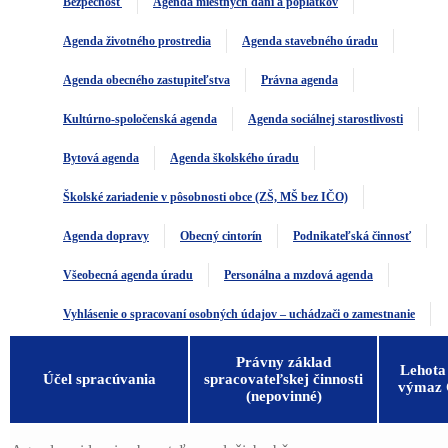
Bezpečnosť
Agenda miestnych daní a poplatkov
Agenda životného prostredia
Agenda stavebného úradu
Agenda obecného zastupiteľstva
Právna agenda
Kultúrno-spoločenská agenda
Agenda sociálnej starostlivosti
Bytová agenda
Agenda školského úradu
Školské zariadenie v pôsobnosti obce (ZŠ, MŠ bez IČO)
Agenda dopravy
Obecný cintorín
Podnikateľská činnosť
Všeobecná agenda úradu
Personálna a mzdová agenda
Vyhlásenie o spracovaní osobných údajov – uchádzači o zamestnanie
Právny základ
Lehota
Účel spracúvania
spracovateľskej činnosti
výmaz
(nepovinné)