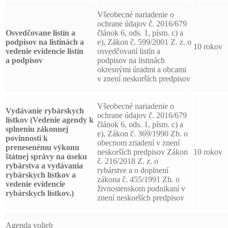
Všeobecné nariadenie o
ochrane údajov č. 2016/679
Osvedčovane listín a
článok 6, ods. 1, písm. c) a
podpisov
na listinách a
e), Zákon č. 599/2001 Z. z. o
10 rokov
vedenie evidencie listín
osvedčovaní listín a
a podpisov
podpisov na listinách
okresnými úradmi a obcami
v znení neskorších predpisov
Všeobecné nariadenie o
Vydávanie rybárskych
ochrane údajov č. 2016/679
lístkov (Vedenie agendy k
článok 6, ods. 1, písm. c) a
splneniu zákonnej
e), Zákon č. 369/1990 Zb. o
povinnosti k
obecnom zriadení v znení
prenesenému výkonu
neskorších predpisov Zákon
10 rokov
štátnej správy na úseku
č. 216/2018 Z. z. o
rybárstva a vydávania
rybárstve a o doplnení
rybárskych lístkov a
zákona č. 455/1991 Zb. o
vedenie evidencie
živnostenskom podnikaní v
rybárskych lístkov.)
znení neskorších predpisov
Agenda volieb