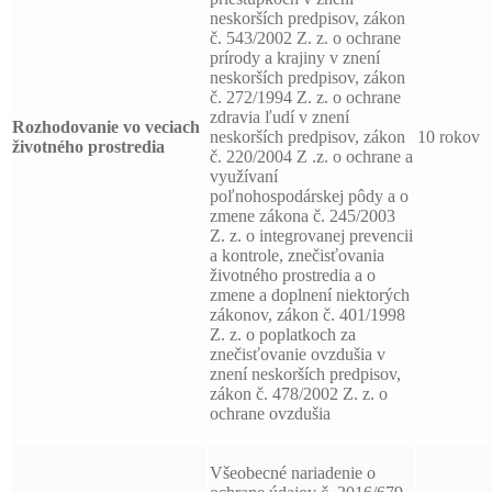
neskorších predpisov, zákon
č. 543/2002 Z. z. o ochrane
prírody a krajiny v znení
neskorších predpisov, zákon
č. 272/1994 Z. z. o ochrane
zdravia ľudí v znení
Rozhodovanie vo veciach
neskorších predpisov, zákon
10 rokov
životného prostredia
č. 220/2004 Z .z. o ochrane a
využívaní
poľnohospodárskej pôdy a o
zmene zákona č. 245/2003
Z. z. o integrovanej prevencii
a kontrole, znečisťovania
životného prostredia a o
zmene a doplnení niektorých
zákonov, zákon č. 401/1998
Z. z. o poplatkoch za
znečisťovanie ovzdušia v
znení neskorších predpisov,
zákon č. 478/2002 Z. z. o
ochrane ovzdušia
Všeobecné nariadenie o