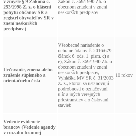
v zmysle § 9 Zákona č.
Zákon č. 369/1990 Zb. o
253/1998 Z. z. o hlásení
obecnom zriadení v znení
pobytu občanov SR a
neskorších predpisov
registri obyvateľov SR v
znení neskorších
predpisov.)
Všeobecné nariadenie o
ochrane údajov č. 2016/679
článok 6, ods. 1, písm. c) a
e), Zákon č. 369/1990 Zb. o
obecnom zriadení v znení
Určovanie, zmena alebo
neskorších predpisov,
zrušenie súpisného a
10 rokov
Vyhláška MV SR č. 31/2003
orientačného čísla
Z. z., ktorou sa ustanovujú
podrobnosti o označovaní
ulíc a iných verejných
priestranstiev a o číslovaní
stavieb
Vedenie evidencie
brancov
(Vedenie agendy
v rozsahu brannej