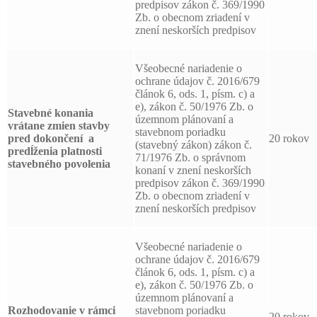
predpisov zákon č. 369/1990
Zb. o obecnom zriadení v
znení neskorších predpisov
Všeobecné nariadenie o
ochrane údajov č. 2016/679
článok 6, ods. 1, písm. c) a
e), zákon č. 50/1976 Zb. o
Stavebné konania
územnom plánovaní a
vrátane zmien stavby
stavebnom poriadku
pred dokončení a
20 rokov
(stavebný zákon) zákon č.
predĺženia platnosti
71/1976 Zb. o správnom
stavebného povolenia
konaní v znení neskorších
predpisov zákon č. 369/1990
Zb. o obecnom zriadení v
znení neskorších predpisov
Všeobecné nariadenie o
ochrane údajov č. 2016/679
článok 6, ods. 1, písm. c) a
e), zákon č. 50/1976 Zb. o
územnom plánovaní a
Rozhodovanie v rámci
stavebnom poriadku
20 rokov