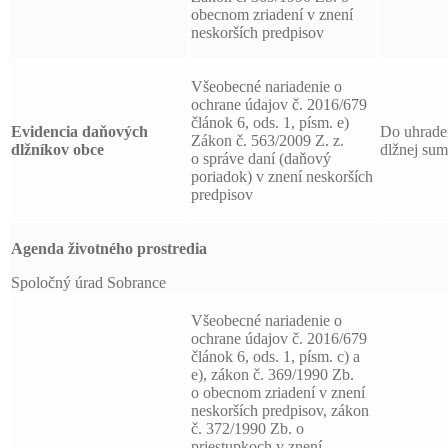
obecnom zriadení v znení
neskorších predpisov
Všeobecné nariadenie o
ochrane údajov č. 2016/679
článok 6, ods. 1, písm. e)
Evidencia daňových
Do uhrade
Zákon č. 563/2009 Z. z.
dlžníkov obce
dlžnej su
o správe daní (daňový
poriadok) v znení neskorších
predpisov
Agenda životného prostredia
Spoločný úrad Sobrance
Všeobecné nariadenie o
ochrane údajov č. 2016/679
článok 6, ods. 1, písm. c) a
e), zákon č. 369/1990 Zb.
o obecnom zriadení v znení
neskorších predpisov, zákon
č. 372/1990 Zb. o
priestupkoch v znení