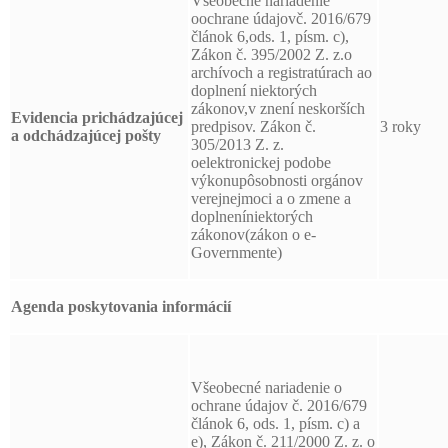
Všeobecné nariadenie
oochrane údajovč. 2016/679
článok 6,ods. 1, písm. c),
Zákon č. 395/2002 Z. z.o
archívoch a registratúrach ao
doplnení niektorých
zákonov,v znení neskorších
Evidencia prichádzajúcej
predpisov. Zákon č.
3 roky
a odchádzajúcej pošty
305/2013 Z. z.
oelektronickej podobe
výkonupôsobnosti orgánov
verejnejmoci a o zmene a
doplneníniektorých
zákonov(zákon o e-
Governmente)
Agenda poskytovania informácií
Všeobecné nariadenie o
ochrane údajov č. 2016/679
článok 6, ods. 1, písm. c) a
e), Zákon č. 211/2000 Z. z. o