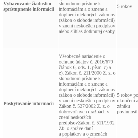
Vybavovanie žiadostí o
slobodnom prístupe k
5 rokov
sprístupnenie informácií
informáciám a o zmene a
doplnení niektorých zákonov
(zákon o slobode informácií)
v znení neskorších predpisov
alebo súhlas dotknutej osoby
Všeobecné nariadenie o
ochrane údajov č. 2016/679
článok 6, ods. 1, písm. c) a
e), Zákon č. 211/2000 Z. z. o
slobodnom prístupe k
informáciám a o zmene a
doplnení niektorých zákonov
(zákon o slobode informácií)
5 rokov p
v znení neskorších predpisov
ukončení 
Poskytovanie informácií
Zákon č. 527/2002 Z. z. o
zániku
dobrovoľných dražbách v
povinnosti
znení neskorších
predpisovZákon č. 511/1992
Zb. o správe daní
a poplatkov a o zmenách