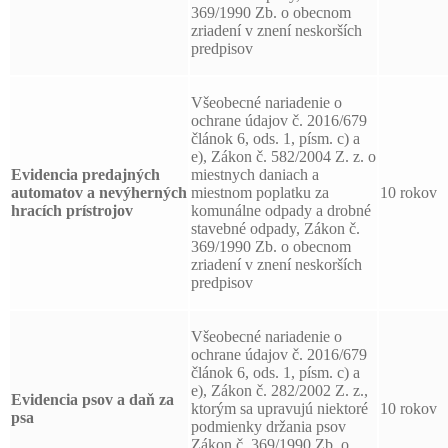
369/1990 Zb. o obecnom
zriadení v znení neskorších
predpisov
Všeobecné nariadenie o
ochrane údajov č. 2016/679
článok 6, ods. 1, písm. c) a
e), Zákon č. 582/2004 Z. z. o
Evidencia predajných
miestnych daniach a
automatov a nevýherných
miestnom poplatku za
10 rokov
hracích prístrojov
komunálne odpady a drobné
stavebné odpady, Zákon č.
369/1990 Zb. o obecnom
zriadení v znení neskorších
predpisov
Všeobecné nariadenie o
ochrane údajov č. 2016/679
článok 6, ods. 1, písm. c) a
e), Zákon č. 282/2002 Z. z.,
Evidencia psov a daň za
ktorým sa upravujú niektoré
10 rokov
psa
podmienky držania psov
Zákon č. 369/1990 Zb. o