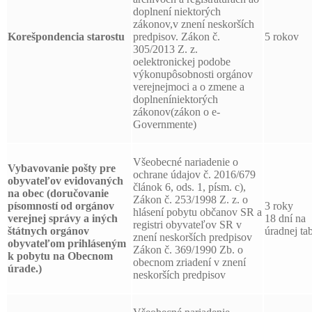
doplnení niektorých
zákonov,v znení neskorších
Korešpondencia starostu
predpisov. Zákon č.
5 rokov
305/2013 Z. z.
oelektronickej podobe
výkonupôsobnosti orgánov
verejnejmoci a o zmene a
doplneníniektorých
zákonov(zákon o e-
Governmente)
Všeobecné nariadenie o
Vybavovanie pošty pre
ochrane údajov č. 2016/679
obyvateľov evidovaných
článok 6, ods. 1, písm. c),
na obec (doručovanie
Zákon č. 253/1998 Z. z. o
písomností od orgánov
3 roky
hlásení pobytu občanov SR a
verejnej správy a iných
18 dní na
registri obyvateľov SR v
štátnych orgánov
úradnej tab
znení neskorších predpisov
obyvateľom prihláseným
Zákon č. 369/1990 Zb. o
k pobytu na Obecnom
obecnom zriadení v znení
úrade.)
neskorších predpisov