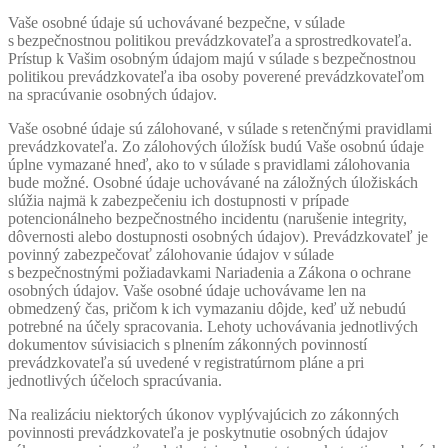
Vaše osobné údaje sú uchovávané bezpečne, v súlade
s bezpečnostnou politikou prevádzkovateľa a sprostredkovateľa.
Prístup k Vašim osobným údajom majú v súlade s bezpečnostnou
politikou prevádzkovateľa iba osoby poverené prevádzkovateľom
na spracúvanie osobných údajov.
Vaše osobné údaje sú zálohované, v súlade s retenčnými pravidlami
prevádzkovateľa. Zo zálohových úložísk budú Vaše osobnú údaje
úplne vymazané hneď, ako to v súlade s pravidlami zálohovania
bude možné. Osobné údaje uchovávané na záložných úložiskách
slúžia najmä k zabezpečeniu ich dostupnosti v prípade
potencionálneho bezpečnostného incidentu (narušenie integrity,
dôvernosti alebo dostupnosti osobných údajov). Prevádzkovateľ je
povinný zabezpečovať zálohovanie údajov v súlade
s bezpečnostnými požiadavkami Nariadenia a Zákona o ochrane
osobných údajov. Vaše osobné údaje uchovávame len na
obmedzený čas, pričom k ich vymazaniu dôjde, keď už nebudú
potrebné na účely spracovania. Lehoty uchovávania jednotlivých
dokumentov súvisiacich s plnením zákonných povinností
prevádzkovateľa sú uvedené v registratúrnom pláne a pri
jednotlivých účeloch spracúvania.
Na realizáciu niektorých úkonov vyplývajúcich zo zákonných
povinnosti prevádzkovateľa je poskytnutie osobných údajov