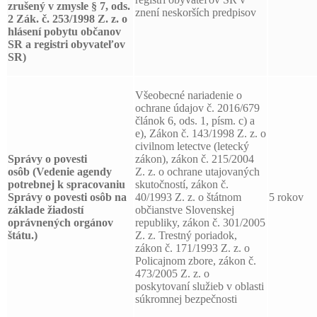
zrušený v zmysle § 7, ods.
znení neskorších predpisov
2 Zák. č. 253/1998 Z. z. o
hlásení pobytu občanov
SR a registri obyvateľov
SR)
Všeobecné nariadenie o
ochrane údajov č. 2016/679
článok 6, ods. 1, písm. c) a
e), Zákon č. 143/1998 Z. z. o
civilnom letectve (letecký
Správy o povesti
zákon), zákon č. 215/2004
osôb
(Vedenie agendy
Z. z. o ochrane utajovaných
potrebnej k spracovaniu
skutočností, zákon č.
Správy o povesti osôb na
40/1993 Z. z. o štátnom
5 rokov
základe žiadostí
občianstve Slovenskej
oprávnených orgánov
republiky, zákon č. 301/2005
štátu.)
Z. z. Trestný poriadok,
zákon č. 171/1993 Z. z. o
Policajnom zbore, zákon č.
473/2005 Z. z. o
poskytovaní služieb v oblasti
súkromnej bezpečnosti