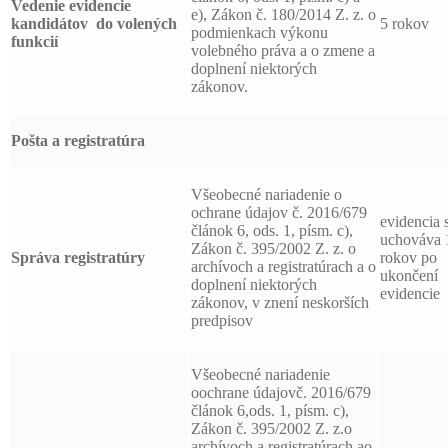
Vedenie evidencie
e), Zákon č. 180/2014 Z. z. o
kandidátov
do volených
5 rokov
podmienkach výkonu
funkcií
volebného práva a o zmene a
doplnení niektorých
zákonov.
Pošta a registratúra
Všeobecné nariadenie o
ochrane údajov č. 2016/679
evidencia 
článok 6, ods. 1, písm. c),
uchováva 
Zákon č. 395/2002 Z. z. o
Správa registratúry
rokov po
archívoch a registratúrach a o
ukončení
doplnení niektorých
evidencie
zákonov, v znení neskorších
predpisov
Všeobecné nariadenie
oochrane údajovč. 2016/679
článok 6,ods. 1, písm. c),
Zákon č. 395/2002 Z. z.o
archívoch a registratúrach ao