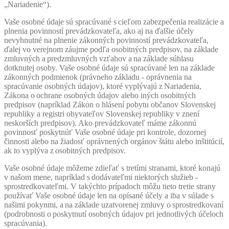
„Nariadenie“).
Vaše osobné údaje sú spracúvané s cieľom zabezpečenia realizácie a
plnenia povinností prevádzkovateľa, ako aj na ďalšie účely
nevyhnutné na plnenie zákonných povinností prevádzkovateľa,
ďalej vo verejnom záujme podľa osobitných predpisov, na základe
zmluvných a predzmluvných vzťahov a na základe súhlasu
dotknutej osoby. Vaše osobné údaje sú spracúvané len na základe
zákonných podmienok (právneho základu - oprávnenia na
spracúvanie osobných údajov), ktoré vyplývajú z Nariadenia,
Zákona o ochrane osobných údajov alebo iných osobitných
predpisov (napríklad Zákon o hlásení pobytu občanov Slovenskej
republiky a registri obyvateľov Slovenskej republiky v znení
neskorších predpisov). Ako prevádzkovateľ máme zákonnú
povinnosť poskytnúť Vaše osobné údaje pri kontrole, dozornej
činnosti alebo na žiadosť oprávnených orgánov štátu alebo inštitúcií,
ak to vyplýva z osobitných predpisov.
Vaše osobné údaje môžeme zdieľať s tretími stranami, ktoré konajú
v našom mene, napríklad s dodávateľmi niektorých služieb -
sprostredkovateľmi. V takýchto prípadoch môžu tieto tretie strany
používať Vaše osobné údaje len na opísané účely a iba v súlade s
našimi pokynmi, a na základe uzatvorenej zmluvy o sprostredkovaní
(podrobnosti o poskytnutí osobných údajov pri jednotlivých účeloch
spracúvania).