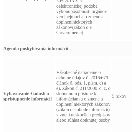
305/2013 Z. z.
oelektronickej podobe
výkonupôsobnosti orgánov
verejnejmoci a o zmene a
doplneníniektorých
zákonov(zákon o e-
Governmente)
Agenda poskytovania informácií
Všeobecné nariadenie o
ochrane údajov č. 2016/679
článok 6, ods. 1, písm. c) a
e), Zákon č. 211/2000 Z. z. o
Vybavovanie žiadostí o
slobodnom prístupe k
5 rokov
sprístupnenie informácií
informáciám a o zmene a
doplnení niektorých zákonov
(zákon o slobode informácií)
v znení neskorších predpisov
alebo súhlas dotknutej osoby