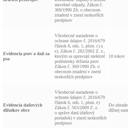
stavebné odpady, Zákon č.
369/1990 Zb. o obecnom
zriadení v znení neskorších
predpisov
Všeobecné nariadenie o
ochrane údajov č. 2016/679
článok 6, ods. 1, písm. c) a
e), Zákon č. 282/2002 Z. z.,
Evidencia psov a daň za
ktorým sa upravujú niektoré
10 rokov
psa
podmienky držania psov
Zákon č. 369/1990 Zb. o
obecnom zriadení v znení
neskorších predpisov
Všeobecné nariadenie o
ochrane údajov č. 2016/679
článok 6, ods. 1, písm. e)
Evidencia daňových
Do uhrade
Zákon č. 563/2009 Z. z.
dlžníkov obce
dlžnej su
o správe daní (daňový
poriadok) v znení neskorších
predpisov