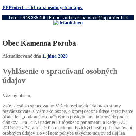
PPProtect – Ochrana osobných údajov
Tel.č : 0948 336 400 | Email : zodpovednaosoba@ppprotect.sk
Obec Kamenná Poruba
Aktualizované dňa
1. júna 2020
Vyhlásenie o spracúvaní osobných
údajov
Vážený občan,
v súvislosti so spracovaním Vašich osobných údajov zo strany
prevádzkovateľa Vám ako osobe, o ktorej osobné údaje spracúvame
(ďalej len „dotknutá osoba“) týmto poskytujeme informácie podľa
článkov 13 a 14 Nariadenia Európskeho parlamentu a Rady (EÚ)
2016/679 z 27. apríla 2016 o ochrane fyzických osôb pri spracúvaní
osobných údajov a o voľnom pohybe takýchto údajov (ďalej len