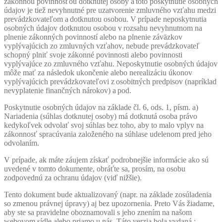
zákonnou povinnosťou dotknutej osoby a toto poskytnutie osobných
údajov je tiež nevyhnutné pre uzatvorenie zmluvného vzťahu medzi
prevádzkovateľom a dotknutou osobou. V prípade neposkytnutia
osobných údajov dotknutou osobou v rozsahu nevyhnutnom na
plnenie zákonných povinností alebo na plnenie záväzkov
vyplývajúcich zo zmluvných vzťahov, nebude prevádzkovateľ
schopný plniť svoje zákonné povinnosti alebo povinnosti
vyplývajúce zo zmluvného vzťahu. Neposkytnutie osobných údajov
môže mať za následok ukončenie alebo
nerealizáciu
úkonov
vyplývajúcich prevádzkovateľovi z osobitných predpisov (napríklad
nevyplatenie finančných nárokov) a pod.
Poskytnutie osobných údajov na základe čl. 6, ods. 1, písm. a)
Nariadenia (súhlas dotknutej osoby) má dotknutá osoba právo
kedykoľvek odvolať svoj súhlas bez toho, aby to malo vplyv na
zákonnosť spracúvania založeného na súhlase udelenom pred jeho
odvolaním.
V prípade, ak máte záujem získať podrobnejšie informácie ako sú
uvedené v tomto dokumente, obráťte sa, prosím, na osobu
zodpovednú za ochranu údajov (viď nižšie).
Tento dokument bude aktualizovaný (napr. na základe zosúladenia
so zmenou právnej úpravy) aj bez upozornenia. Preto Vás žiadame,
aby ste sa pravidelne oboznamovali s jeho znením na našom
webovom sídle alebo priamo u nás. Táto verzia bola vydaná :