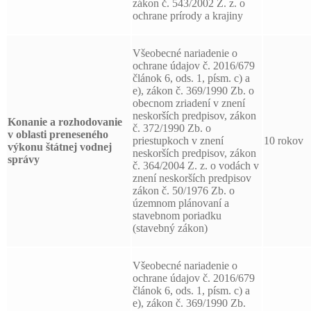
zákon č. 543/2002 Z. z. o
ochrane prírody a krajiny
Všeobecné nariadenie o
ochrane údajov č. 2016/679
článok 6, ods. 1, písm. c) a
e), zákon č. 369/1990 Zb. o
obecnom zriadení v znení
neskorších predpisov, zákon
Konanie a rozhodovanie
č. 372/1990 Zb. o
v oblasti preneseného
priestupkoch v znení
10 rokov
výkonu štátnej vodnej
neskorších predpisov, zákon
správy
č. 364/2004 Z. z. o vodách v
znení neskorších predpisov
zákon č. 50/1976 Zb. o
územnom plánovaní a
stavebnom poriadku
(stavebný zákon)
Všeobecné nariadenie o
ochrane údajov č. 2016/679
článok 6, ods. 1, písm. c) a
e), zákon č. 369/1990 Zb.