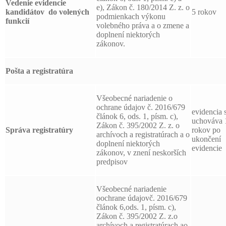
Vedenie evidencie
e), Zákon č. 180/2014 Z. z. o
kandidátov
do volených
5 rokov
podmienkach výkonu
funkcií
volebného práva a o zmene a
doplnení niektorých
zákonov.
Pošta a registratúra
Všeobecné nariadenie o
ochrane údajov č. 2016/679
evidencia 
článok 6, ods. 1, písm. c),
uchováva 
Zákon č. 395/2002 Z. z. o
Správa registratúry
rokov po
archívoch a registratúrach a o
ukončení
doplnení niektorých
evidencie
zákonov, v znení neskorších
predpisov
Všeobecné nariadenie
oochrane údajovč. 2016/679
článok 6,ods. 1, písm. c),
Zákon č. 395/2002 Z. z.o
archívoch a registratúrach ao