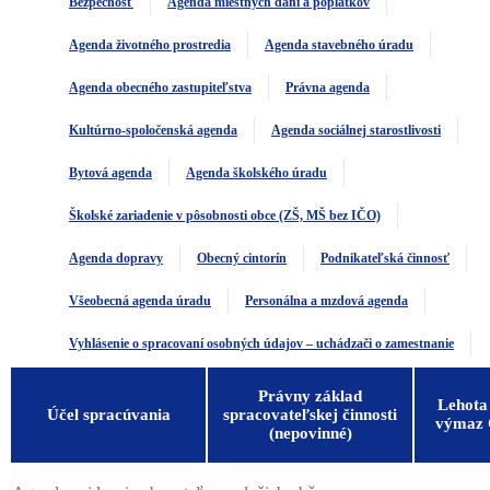
Bezpečnosť
Agenda miestnych daní a poplatkov
Agenda životného prostredia
Agenda stavebného úradu
Agenda obecného zastupiteľstva
Právna agenda
Kultúrno-spoločenská agenda
Agenda sociálnej starostlivosti
Bytová agenda
Agenda školského úradu
Školské zariadenie v pôsobnosti obce (ZŠ, MŠ bez IČO)
Agenda dopravy
Obecný cintorín
Podnikateľská činnosť
Všeobecná agenda úradu
Personálna a mzdová agenda
Vyhlásenie o spracovaní osobných údajov – uchádzači o zamestnanie
Právny základ
Lehota
Účel spracúvania
spracovateľskej činnosti
výmaz
(nepovinné)