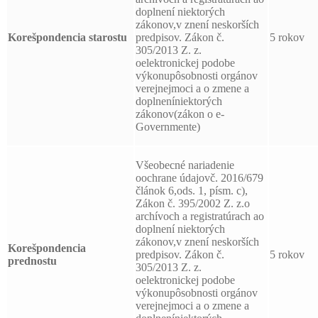
doplnení niektorých
zákonov,v znení neskorších
Korešpondencia starostu
predpisov. Zákon č.
5 rokov
305/2013 Z. z.
oelektronickej podobe
výkonupôsobnosti orgánov
verejnejmoci a o zmene a
doplneníniektorých
zákonov(zákon o e-
Governmente)
Všeobecné nariadenie
oochrane údajovč. 2016/679
článok 6,ods. 1, písm. c),
Zákon č. 395/2002 Z. z.o
archívoch a registratúrach ao
doplnení niektorých
zákonov,v znení neskorších
Korešpondencia
predpisov. Zákon č.
5 rokov
prednostu
305/2013 Z. z.
oelektronickej podobe
výkonupôsobnosti orgánov
verejnejmoci a o zmene a