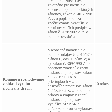
a kontrole, znečisťovania
životného prostredia a o
zmene a doplnení niektorých
zákonov, zákon č. 401/1998
Z. z. o poplatkoch za
znečisťovanie ovzdušia v
znení neskorších predpisov,
zákon č. 478/2002 Z. z. o
ochrane ovzdušia
Všeobecné nariadenie o
ochrane údajov č. 2016/679
článok 6, ods. 1, písm. c) a
e), zákon č. 369/1990 Zb. o
obecnom zriadení v znení
neskorších predpisov, zákon
č. 372/1990 Zb. o
Konanie a rozhodovanie
priestupkoch v znení
v oblasti výrubu
10 rokov
neskorších predpisov, zákon
a ochrany drevín
č. 543/2002 Z. z. o ochrane
prírody a krajiny v znení
neskorších predpisov
vyhláška MŽP SR č.
24/2003, ktorou sa vykonáva