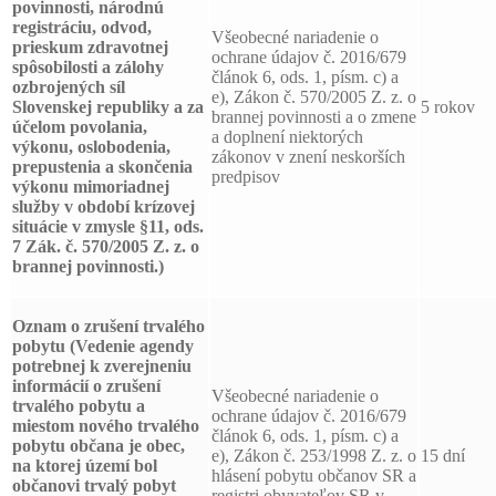
povinnosti, národnú
registráciu, odvod,
Všeobecné nariadenie o
prieskum zdravotnej
ochrane údajov č. 2016/679
spôsobilosti a zálohy
článok 6, ods. 1, písm. c) a
ozbrojených síl
e), Zákon č. 570/2005 Z. z. o
Slovenskej republiky a za
5 rokov
brannej povinnosti a o zmene
účelom povolania,
a doplnení niektorých
výkonu, oslobodenia,
zákonov v znení neskorších
prepustenia a skončenia
predpisov
výkonu mimoriadnej
služby v období krízovej
situácie v zmysle §11, ods.
7 Zák. č. 570/2005 Z. z. o
brannej povinnosti.)
Oznam o zrušení trvalého
pobytu
(Vedenie agendy
potrebnej k zverejneniu
informácií o zrušení
Všeobecné nariadenie o
trvalého pobytu a
ochrane údajov č. 2016/679
miestom nového trvalého
článok 6, ods. 1, písm. c) a
pobytu občana je obec,
e), Zákon č. 253/1998 Z. z. o
15 dní
na ktorej území bol
hlásení pobytu občanov SR a
občanovi trvalý pobyt
registri obyvateľov SR v