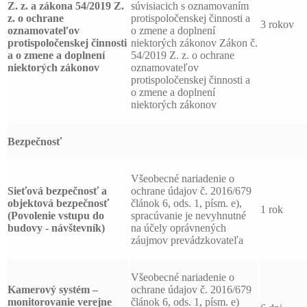
Z. z. a zákona 54/2019 Z.
súvisiacich s oznamovaním
z. o ochrane
protispoločenskej činnosti a
3 rokov
oznamovateľov
o zmene a doplnení
protispoločenskej činnosti
niektorých zákonov Zákon č.
a o zmene a doplnení
54/2019 Z. z. o ochrane
niektorých zákonov
oznamovateľov
protispoločenskej činnosti a
o zmene a doplnení
niektorých zákonov
Bezpečnosť
Všeobecné nariadenie o
Sieťová bezpečnosť a
ochrane údajov č. 2016/679
objektová bezpečnosť
článok 6, ods. 1, písm. e),
1 rok
(Povolenie vstupu do
spracúvanie je nevyhnutné
budovy - návštevník)
na účely oprávnených
záujmov prevádzkovateľa
Všeobecné nariadenie o
Kamerový systém –
ochrane údajov č. 2016/679
monitorovanie verejne
článok 6, ods. 1, písm. e)