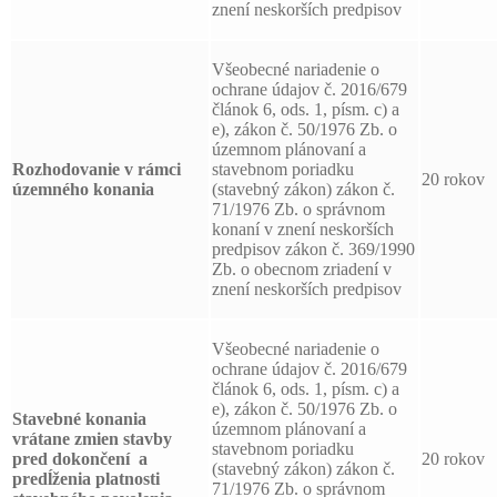
znení neskorších predpisov
Všeobecné nariadenie o
ochrane údajov č. 2016/679
článok 6, ods. 1, písm. c) a
e), zákon č. 50/1976 Zb. o
územnom plánovaní a
Rozhodovanie v rámci
stavebnom poriadku
20 rokov
územného konania
(stavebný zákon) zákon č.
71/1976 Zb. o správnom
konaní v znení neskorších
predpisov zákon č. 369/1990
Zb. o obecnom zriadení v
znení neskorších predpisov
Všeobecné nariadenie o
ochrane údajov č. 2016/679
článok 6, ods. 1, písm. c) a
e), zákon č. 50/1976 Zb. o
Stavebné konania
územnom plánovaní a
vrátane zmien stavby
stavebnom poriadku
pred dokončení a
20 rokov
(stavebný zákon) zákon č.
predĺženia platnosti
71/1976 Zb. o správnom