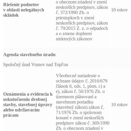
o obecnom zriadení v znení
Riešenie podnetov
neskorších predpisov, zákon
v oblasti nelegálnych
10 rokov
č. 372/1990 Zb. o
skládok
priestupkoch v znení
neskorších predpisov, zákon
č. 79/2015 Z. z. o odpadoch
a o zmene doplnení
niektorých zákonov
Agenda stavebného úradu
Spoločný úrad Vranov nad Topľou
Všeobecné nariadenie o
ochrane údajov č. 2016/679
článok 6, ods. 1, písm. c) a
e), zákon č. 50/1976 Zb. o
Oznámenia a evidencia k
územnom plánovaní a
uskutočneniu drobnej
stavebnom poriadku
stavby, stavebnej úpravy
10 rokov
(stavebný zákon) zákon č.
alebo udržiavacím
71/1976 Zb. o správnom
prácam
konaní v znení neskorších
predpisov zákon č. 369/1990
Zb. o obecnom zriadení v