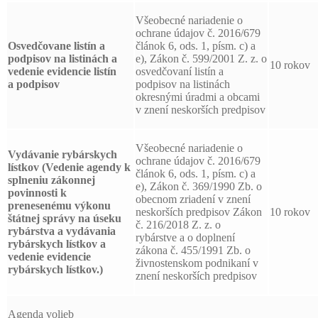
Všeobecné nariadenie o
ochrane údajov č. 2016/679
Osvedčovane listín a
článok 6, ods. 1, písm. c) a
podpisov
na listinách a
e), Zákon č. 599/2001 Z. z. o
10 rokov
vedenie evidencie listín
osvedčovaní listín a
a podpisov
podpisov na listinách
okresnými úradmi a obcami
v znení neskorších predpisov
Všeobecné nariadenie o
Vydávanie rybárskych
ochrane údajov č. 2016/679
lístkov (Vedenie agendy k
článok 6, ods. 1, písm. c) a
splneniu zákonnej
e), Zákon č. 369/1990 Zb. o
povinnosti k
obecnom zriadení v znení
prenesenému výkonu
neskorších predpisov Zákon
10 rokov
štátnej správy na úseku
č. 216/2018 Z. z. o
rybárstva a vydávania
rybárstve a o doplnení
rybárskych lístkov a
zákona č. 455/1991 Zb. o
vedenie evidencie
živnostenskom podnikaní v
rybárskych lístkov.)
znení neskorších predpisov
Agenda volieb