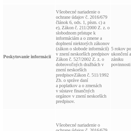
Všeobecné nariadenie o
ochrane údajov č. 2016/679
článok 6, ods. 1, písm. c) a
e), Zákon č. 211/2000 Z. z. o
slobodnom prístupe k
informáciám a o zmene a
doplnení niektorých zákonov
(zákon o slobode informácií)
5 rokov p
v znení neskorších predpisov
ukončení 
Poskytovanie informácií
Zákon č. 527/2002 Z. z. o
zániku
dobrovoľných dražbách v
povinnosti
znení neskorších
predpisovZákon č. 511/1992
Zb. o správe daní
a poplatkov a o zmenách
v sústave finančných
orgánov v znení neskorších
predpisov.
Všeobecné nariadenie o
ochrane údajov č. 2016/679