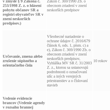
v zmysle § 9 Zákona č.
Zákon č. 369/1990 Zb. o
253/1998 Z. z. o hlásení
obecnom zriadení v znení
pobytu občanov SR a
neskorších predpisov
registri obyvateľov SR v
znení neskorších
predpisov.)
Všeobecné nariadenie o
ochrane údajov č. 2016/679
článok 6, ods. 1, písm. c) a
e), Zákon č. 369/1990 Zb. o
obecnom zriadení v znení
Určovanie, zmena alebo
neskorších predpisov,
zrušenie súpisného a
10 rokov
Vyhláška MV SR č. 31/2003
orientačného čísla
Z. z., ktorou sa ustanovujú
podrobnosti o označovaní
ulíc a iných verejných
priestranstiev a o číslovaní
stavieb
Vedenie evidencie
brancov
(Vedenie agendy
v rozsahu brannej