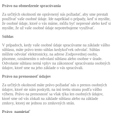
Právo na obmedzenie spracúvania
Za určitých okolností ste oprávnený nás požiadať, aby sme prestali
používať vaše osobné údaje. Ide napríklad o prípady, keď si myslíte,
že osobné údaje, ktoré o vás máme, môžu byť nepresné alebo keď si
myslíte, že už vaše osobné údaje nepotrebujeme využívať.
Súhlas
V prípadoch, kedy vaše osobné údaje spracúvame na základe vášho
súhlasu, máte právo tento súhlas kedykoľvek odvolať. Súhlas
môžete odvolať elektronicky, na adrese Zodpovednej osoby,
písomne, oznámením o odvolaní súhlasu alebo osobne v úrade.
Odvolanie súhlasu nemá vplyv na zákonnosť spracúvania osobných
údajov, ktoré sme na jeho základe o vás spracúvali.
Právo na prenosnosť údajov
Za určitých okolností máte právo požiadať nás o prenos osobných
údajov, ktoré ste nám poskytli, na inú tretiu stranu podľa vášho
výberu. Právo na prenosnosť sa však týka len osobných údajov,
ktoré sme od vás získali na základe súhlasu alebo na základe
zmluvy, ktorej ste jednou zo zmluvných strán.
Právo namietať