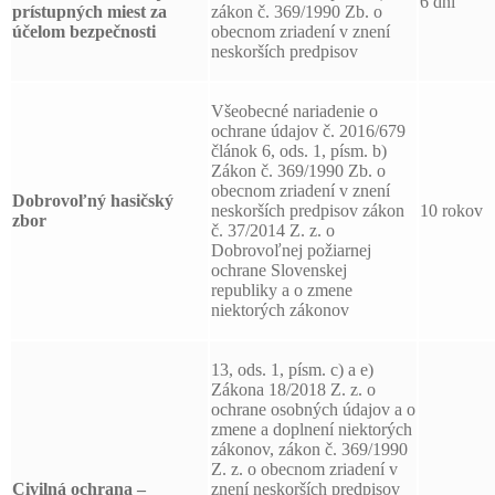
6 dni
prístupných miest za
zákon č. 369/1990 Zb. o
účelom bezpečnosti
obecnom zriadení v znení
neskorších predpisov
Všeobecné nariadenie o
ochrane údajov č. 2016/679
článok 6, ods. 1, písm. b)
Zákon č. 369/1990 Zb. o
obecnom zriadení v znení
Dobrovoľný hasičský
neskorších predpisov zákon
10 rokov
zbor
č. 37/2014 Z. z. o
Dobrovoľnej požiarnej
ochrane Slovenskej
republiky a o zmene
niektorých zákonov
13, ods. 1, písm. c) a e)
Zákona 18/2018 Z. z. o
ochrane osobných údajov a o
zmene a doplnení niektorých
zákonov, zákon č. 369/1990
Z. z. o obecnom zriadení v
Civilná ochrana –
znení neskorších predpisov