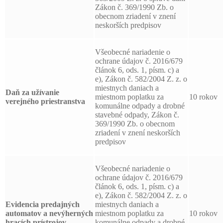
Zákon č. 369/1990 Zb. o
obecnom zriadení v znení
neskorších predpisov
Všeobecné nariadenie o
ochrane údajov č. 2016/679
článok 6, ods. 1, písm. c) a
e), Zákon č. 582/2004 Z. z. o
miestnych daniach a
Daň za užívanie
miestnom poplatku za
10 rokov
verejného priestranstva
komunálne odpady a drobné
stavebné odpady, Zákon č.
369/1990 Zb. o obecnom
zriadení v znení neskorších
predpisov
Všeobecné nariadenie o
ochrane údajov č. 2016/679
článok 6, ods. 1, písm. c) a
e), Zákon č. 582/2004 Z. z. o
Evidencia predajných
miestnych daniach a
automatov a nevýherných
miestnom poplatku za
10 rokov
hracích prístrojov
komunálne odpady a drobné