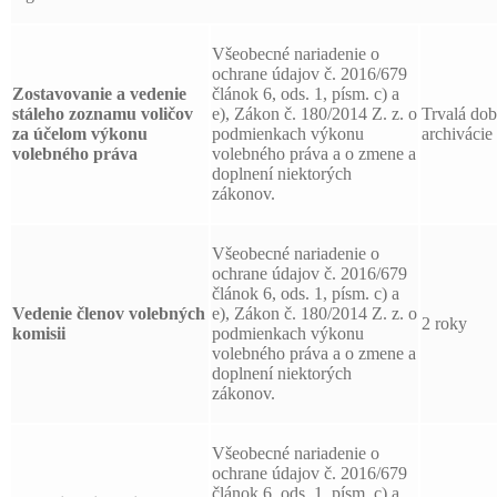
Všeobecné nariadenie o
ochrane údajov č. 2016/679
Zostavovanie a vedenie
článok 6, ods. 1, písm. c) a
stáleho zoznamu voličov
e), Zákon č. 180/2014 Z. z. o
Trvalá do
za účelom výkonu
podmienkach výkonu
archivácie
volebného práva
volebného práva a o zmene a
doplnení niektorých
zákonov.
Všeobecné nariadenie o
ochrane údajov č. 2016/679
článok 6, ods. 1, písm. c) a
Vedenie členov volebných
e), Zákon č. 180/2014 Z. z. o
2 roky
komisii
podmienkach výkonu
volebného práva a o zmene a
doplnení niektorých
zákonov.
Všeobecné nariadenie o
ochrane údajov č. 2016/679
článok 6, ods. 1, písm. c) a