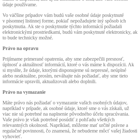
údaje používame.
Vo väčšine prípadov vám budú vaše osobné údaje poskytnuté
v písomnej listinnej forme, pokiaľ nepožadujete iný spôsob ich
poskytnutia. Ak ste o poskytnutie týchto informácií požiadali
elektronickými prostriedkami, budú vám poskytnuté elektronicky, ak
to bude technicky možné.
Právo na opravu
Prijímame primerané opatrenia, aby sme zabezpečili presnosť,
úplnosť a aktuálnosť informácií, ktoré o vás máme k dispozícii. Ak
si myslíte, že údaje, ktorými disponujeme sú nepresné, neúplné
alebo neaktuálne, prosím, neváhajte nás požiadať, aby sme tieto
informácie upravili, aktualizovali alebo doplnili.
Právo na vymazanie
Máte právo nás požiadať o vymazanie vašich osobných údajov,
napríklad v prípade, ak osobné údaje, ktoré sme o vás získali, už
viac nie sú potrebné na naplnenie pôvodného účelu spracúvania.
Vaše právo je však potrebné posúdiť z pohľadu všetkých
relevantných okolností. Napríklad, môžeme mať určité právne a
regulačné povinnosti, čo znamená, že nebudeme môcť vašej žiadosti
vyhovieť.