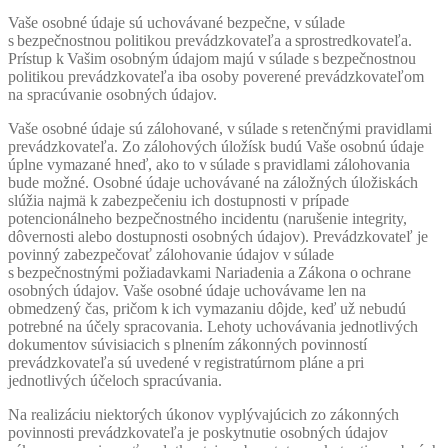
Vaše osobné údaje sú uchovávané bezpečne, v súlade
s bezpečnostnou politikou prevádzkovateľa a sprostredkovateľa.
Prístup k Vašim osobným údajom majú v súlade s bezpečnostnou
politikou prevádzkovateľa iba osoby poverené prevádzkovateľom
na spracúvanie osobných údajov.
Vaše osobné údaje sú zálohované, v súlade s retenčnými pravidlami
prevádzkovateľa. Zo zálohových úložísk budú Vaše osobnú údaje
úplne vymazané hneď, ako to v súlade s pravidlami zálohovania
bude možné. Osobné údaje uchovávané na záložných úložiskách
slúžia najmä k zabezpečeniu ich dostupnosti v prípade
potencionálneho bezpečnostného incidentu (narušenie integrity,
dôvernosti alebo dostupnosti osobných údajov). Prevádzkovateľ je
povinný zabezpečovať zálohovanie údajov v súlade
s bezpečnostnými požiadavkami Nariadenia a Zákona o ochrane
osobných údajov. Vaše osobné údaje uchovávame len na
obmedzený čas, pričom k ich vymazaniu dôjde, keď už nebudú
potrebné na účely spracovania. Lehoty uchovávania jednotlivých
dokumentov súvisiacich s plnením zákonných povinností
prevádzkovateľa sú uvedené v registratúrnom pláne a pri
jednotlivých účeloch spracúvania.
Na realizáciu niektorých úkonov vyplývajúcich zo zákonných
povinnosti prevádzkovateľa je poskytnutie osobných údajov