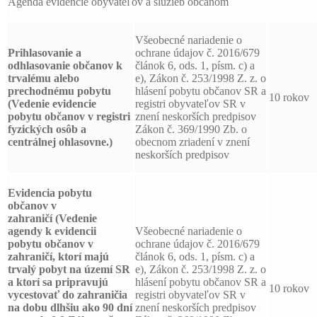
Agenda evidencie obyvateľov a služieb občanom
Všeobecné nariadenie o
Prihlasovanie a
ochrane údajov č. 2016/679
odhlasovanie
občanov k
článok 6, ods. 1, písm. c) a
trvalému alebo
e), Zákon č. 253/1998 Z. z. o
prechodnému pobytu
hlásení pobytu občanov SR a
10 rokov
(Vedenie evidencie
registri obyvateľov SR v
pobytu občanov v registri
znení neskorších predpisov
fyzických osôb a
Zákon č. 369/1990 Zb. o
centrálnej ohlasovne.)
obecnom zriadení v znení
neskorších predpisov
Evidencia pobytu
občanov v
zahraničí
(Vedenie
agendy k evidencii
Všeobecné nariadenie o
pobytu občanov v
ochrane údajov č. 2016/679
zahraničí, ktorí majú
článok 6, ods. 1, písm. c) a
trvalý pobyt na území SR
e), Zákon č. 253/1998 Z. z. o
a ktorí sa pripravujú
hlásení pobytu občanov SR a
10 rokov
vycestovať do zahraničia
registri obyvateľov SR v
na dobu dlhšiu ako 90 dní
znení neskorších predpisov