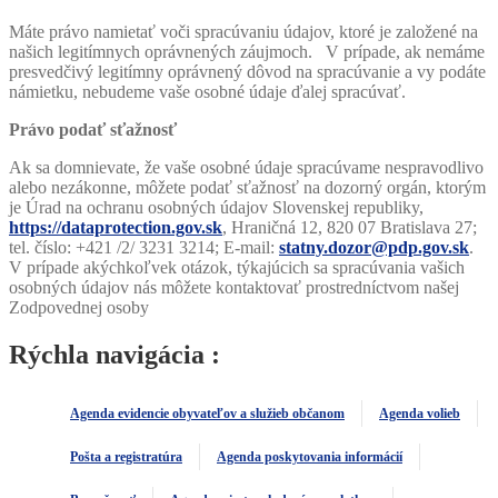
Máte právo namietať voči spracúvaniu údajov, ktoré je založené na
našich legitímnych oprávnených záujmoch. V prípade, ak nemáme
presvedčivý legitímny oprávnený dôvod na spracúvanie a vy podáte
námietku, nebudeme vaše osobné údaje ďalej spracúvať.
Právo podať sťažnosť
Ak sa domnievate, že vaše osobné údaje spracúvame nespravodlivo
alebo nezákonne, môžete podať sťažnosť na dozorný orgán, ktorým
je Úrad na ochranu osobných údajov Slovenskej republiky,
https://dataprotection.gov.sk
, Hraničná 12, 820 07 Bratislava 27;
tel. číslo: +421 /2/ 3231 3214; E-mail:
statny.dozor@pdp.gov.sk
.
V prípade akýchkoľvek otázok, týkajúcich sa spracúvania vašich
osobných údajov nás môžete kontaktovať prostredníctvom našej
Zodpovednej osoby
Rýchla navigácia :
Agenda evidencie obyvateľov a služieb občanom
Agenda volieb
Pošta a registratúra
Agenda poskytovania informácií