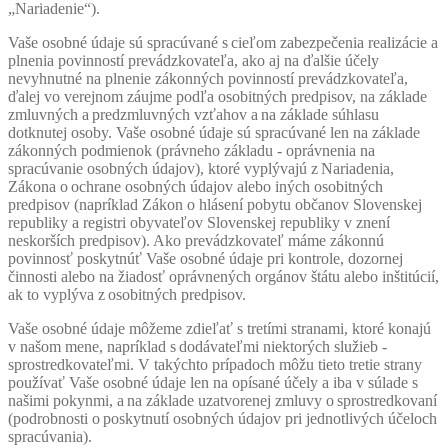
„Nariadenie“).
Vaše osobné údaje sú spracúvané s cieľom zabezpečenia realizácie a
plnenia povinností prevádzkovateľa, ako aj na ďalšie účely
nevyhnutné na plnenie zákonných povinností prevádzkovateľa,
ďalej vo verejnom záujme podľa osobitných predpisov, na základe
zmluvných a predzmluvných vzťahov a na základe súhlasu
dotknutej osoby. Vaše osobné údaje sú spracúvané len na základe
zákonných podmienok (právneho základu - oprávnenia na
spracúvanie osobných údajov), ktoré vyplývajú z Nariadenia,
Zákona o ochrane osobných údajov alebo iných osobitných
predpisov (napríklad Zákon o hlásení pobytu občanov Slovenskej
republiky a registri obyvateľov Slovenskej republiky v znení
neskorších predpisov). Ako prevádzkovateľ máme zákonnú
povinnosť poskytnúť Vaše osobné údaje pri kontrole, dozornej
činnosti alebo na žiadosť oprávnených orgánov štátu alebo inštitúcií,
ak to vyplýva z osobitných predpisov.
Vaše osobné údaje môžeme zdieľať s tretími stranami, ktoré konajú
v našom mene, napríklad s dodávateľmi niektorých služieb -
sprostredkovateľmi. V takýchto prípadoch môžu tieto tretie strany
používať Vaše osobné údaje len na opísané účely a iba v súlade s
našimi pokynmi, a na základe uzatvorenej zmluvy o sprostredkovaní
(podrobnosti o poskytnutí osobných údajov pri jednotlivých účeloch
spracúvania).