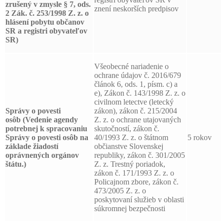
zrušený v zmysle § 7, ods.
znení neskorších predpisov
2 Zák. č. 253/1998 Z. z. o
hlásení pobytu občanov
SR a registri obyvateľov
SR)
Všeobecné nariadenie o
ochrane údajov č. 2016/679
článok 6, ods. 1, písm. c) a
e), Zákon č. 143/1998 Z. z. o
civilnom letectve (letecký
Správy o povesti
zákon), zákon č. 215/2004
osôb
(Vedenie agendy
Z. z. o ochrane utajovaných
potrebnej k spracovaniu
skutočností, zákon č.
Správy o povesti osôb na
40/1993 Z. z. o štátnom
5 rokov
základe žiadostí
občianstve Slovenskej
oprávnených orgánov
republiky, zákon č. 301/2005
štátu.)
Z. z. Trestný poriadok,
zákon č. 171/1993 Z. z. o
Policajnom zbore, zákon č.
473/2005 Z. z. o
poskytovaní služieb v oblasti
súkromnej bezpečnosti