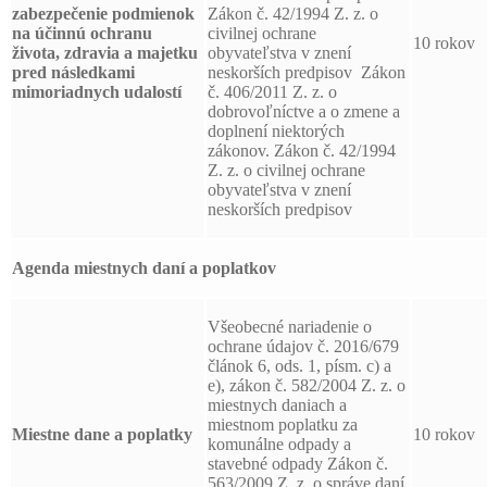
zabezpečenie podmienok
Zákon č. 42/1994 Z. z. o
na účinnú ochranu
civilnej ochrane
10 rokov
života, zdravia a majetku
obyvateľstva v znení
pred následkami
neskorších predpisov Zákon
mimoriadnych udalostí
č. 406/2011 Z. z. o
dobrovoľníctve a o zmene a
doplnení niektorých
zákonov. Zákon č. 42/1994
Z. z. o civilnej ochrane
obyvateľstva v znení
neskorších predpisov
Agenda miestnych daní a poplatkov
Všeobecné nariadenie o
ochrane údajov č. 2016/679
článok 6, ods. 1, písm. c) a
e), zákon č. 582/2004 Z. z. o
miestnych daniach a
miestnom poplatku za
Miestne dane a poplatky
10 rokov
komunálne odpady a
stavebné odpady Zákon č.
563/2009 Z. z. o správe daní