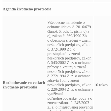
Agenda životného prostredia
Všeobecné nariadenie o
ochrane údajov č. 2016/679
článok 6, ods. 1, písm. c) a
e), zákon č. 369/1990 Zb.
o obecnom zriadení v znení
neskorších predpisov, zákon
č. 372/1990 Zb. o
priestupkoch v znení
neskorších predpisov, zákon
č. 543/2002 Z. z. o ochrane
prírody a krajiny v znení
neskorších predpisov, zákon
č. 272/1994 Z. z. o ochrane
zdravia ľudí v znení
Rozhodovanie vo veciach
neskorších predpisov, zákon
10 rokov
životného prostredia
č. 220/2004 Z .z. o ochrane a
využívaní
poľnohospodárskej pôdy a o
zmene zákona č. 245/2003
Z. z. o integrovanej prevencii