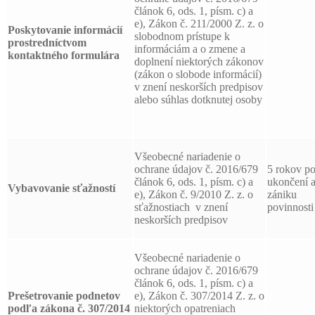
článok 6, ods. 1, písm. c) a
e), Zákon č. 211/2000 Z. z. o
Poskytovanie informácií
slobodnom prístupe k
prostredníctvom
informáciám a o zmene a
kontaktného formulára
doplnení niektorých zákonov
(zákon o slobode informácií)
v znení neskorších predpisov
alebo súhlas dotknutej osoby
Všeobecné nariadenie o
ochrane údajov č. 2016/679
5 rokov p
článok 6, ods. 1, písm. c) a
ukončení 
Vybavovanie sťažností
e), Zákon č. 9/2010 Z. z. o
zániku
sťažnostiach v znení
povinnosti
neskorších predpisov
Všeobecné nariadenie o
ochrane údajov č. 2016/679
článok 6, ods. 1, písm. c) a
Prešetrovanie podnetov
e), Zákon č. 307/2014 Z. z. o
podľa zákona č. 307/2014
niektorých opatreniach