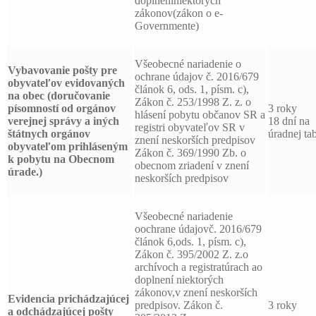
doplneníniektorých
zákonov(zákon o e-
Governmente)
Všeobecné nariadenie o
Vybavovanie pošty pre
ochrane údajov č. 2016/679
obyvateľov evidovaných
článok 6, ods. 1, písm. c),
na obec (doručovanie
Zákon č. 253/1998 Z. z. o
písomností od orgánov
3 roky
hlásení pobytu občanov SR a
verejnej správy a iných
18 dní na
registri obyvateľov SR v
štátnych orgánov
úradnej tab
znení neskorších predpisov
obyvateľom prihláseným
Zákon č. 369/1990 Zb. o
k pobytu na Obecnom
obecnom zriadení v znení
úrade.)
neskorších predpisov
Všeobecné nariadenie
oochrane údajovč. 2016/679
článok 6,ods. 1, písm. c),
Zákon č. 395/2002 Z. z.o
archívoch a registratúrach ao
doplnení niektorých
zákonov,v znení neskorších
Evidencia prichádzajúcej
predpisov. Zákon č.
3 roky
a odchádzajúcej pošty