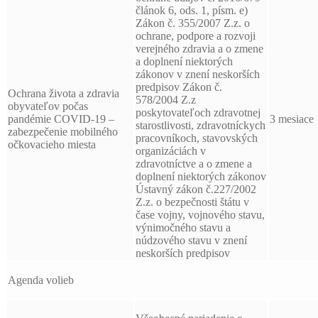
článok 6, ods. 1, písm. e)
Zákon č. 355/2007 Z.z. o
ochrane, podpore a rozvoji
verejného zdravia a o zmene
a doplnení niektorých
zákonov v znení neskorších
predpisov Zákon č.
Ochrana života a zdravia
578/2004 Z.z
obyvateľov počas
poskytovateľoch zdravotnej
pandémie COVID-19 –
3 mesiace
starostlivosti, zdravotníckych
zabezpečenie mobilného
pracovníkoch, stavovských
očkovacieho miesta
organizáciách v
zdravotníctve a o zmene a
doplnení niektorých zákonov
Ústavný zákon č.227/2002
Z.z. o bezpečnosti štátu v
čase vojny, vojnového stavu,
výnimočného stavu a
núdzového stavu v znení
neskorších predpisov
Agenda volieb