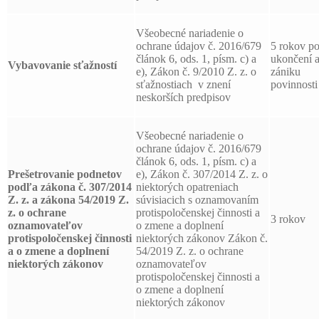
Všeobecné nariadenie o
ochrane údajov č. 2016/679
5 rokov p
článok 6, ods. 1, písm. c) a
ukončení 
Vybavovanie sťažností
e), Zákon č. 9/2010 Z. z. o
zániku
sťažnostiach v znení
povinnosti
neskorších predpisov
Všeobecné nariadenie o
ochrane údajov č. 2016/679
článok 6, ods. 1, písm. c) a
Prešetrovanie podnetov
e), Zákon č. 307/2014 Z. z. o
podľa zákona č. 307/2014
niektorých opatreniach
Z. z. a zákona 54/2019 Z.
súvisiacich s oznamovaním
z. o ochrane
protispoločenskej činnosti a
3 rokov
oznamovateľov
o zmene a doplnení
protispoločenskej činnosti
niektorých zákonov Zákon č.
a o zmene a doplnení
54/2019 Z. z. o ochrane
niektorých zákonov
oznamovateľov
protispoločenskej činnosti a
o zmene a doplnení
niektorých zákonov