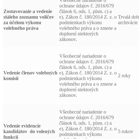
Všeobecné nariadenie o
ochrane údajov č. 2016/679
Zostavovanie a vedenie
článok 6, ods. 1, písm. c) a
stáleho zoznamu voličov
e), Zákon č. 180/2014 Z. z. o
Trvalá do
za účelom výkonu
podmienkach výkonu
archivácie
volebného práva
volebného práva a o zmene a
doplnení niektorých
zákonov.
Všeobecné nariadenie o
ochrane údajov č. 2016/679
článok 6, ods. 1, písm. c) a
Vedenie členov volebných
e), Zákon č. 180/2014 Z. z. o
2 roky
komisii
podmienkach výkonu
volebného práva a o zmene a
doplnení niektorých
zákonov.
Všeobecné nariadenie o
ochrane údajov č. 2016/679
článok 6, ods. 1, písm. c) a
Vedenie evidencie
e), Zákon č. 180/2014 Z. z. o
kandidátov
do volených
5 rokov
podmienkach výkonu
funkcií