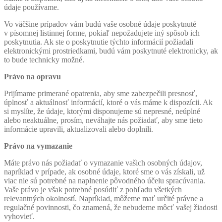
údaje používame.
Vo väčšine prípadov vám budú vaše osobné údaje poskytnuté
v písomnej listinnej forme, pokiaľ nepožadujete iný spôsob ich
poskytnutia. Ak ste o poskytnutie týchto informácií požiadali
elektronickými prostriedkami, budú vám poskytnuté elektronicky, ak
to bude technicky možné.
Právo na opravu
Prijímame primerané opatrenia, aby sme zabezpečili presnosť,
úplnosť a aktuálnosť informácií, ktoré o vás máme k dispozícii. Ak
si myslíte, že údaje, ktorými disponujeme sú nepresné, neúplné
alebo neaktuálne, prosím, neváhajte nás požiadať, aby sme tieto
informácie upravili, aktualizovali alebo doplnili.
Právo na vymazanie
Máte právo nás požiadať o vymazanie vašich osobných údajov,
napríklad v prípade, ak osobné údaje, ktoré sme o vás získali, už
viac nie sú potrebné na naplnenie pôvodného účelu spracúvania.
Vaše právo je však potrebné posúdiť z pohľadu všetkých
relevantných okolností. Napríklad, môžeme mať určité právne a
regulačné povinnosti, čo znamená, že nebudeme môcť vašej žiadosti
vyhovieť.