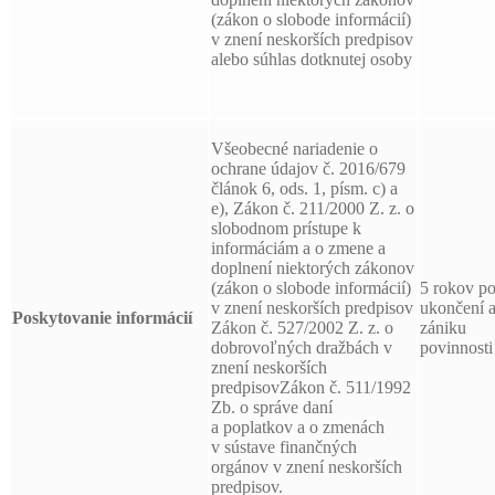
(zákon o slobode informácií)
v znení neskorších predpisov
alebo súhlas dotknutej osoby
Všeobecné nariadenie o
ochrane údajov č. 2016/679
článok 6, ods. 1, písm. c) a
e), Zákon č. 211/2000 Z. z. o
slobodnom prístupe k
informáciám a o zmene a
doplnení niektorých zákonov
(zákon o slobode informácií)
5 rokov p
v znení neskorších predpisov
ukončení 
Poskytovanie informácií
Zákon č. 527/2002 Z. z. o
zániku
dobrovoľných dražbách v
povinnosti
znení neskorších
predpisovZákon č. 511/1992
Zb. o správe daní
a poplatkov a o zmenách
v sústave finančných
orgánov v znení neskorších
predpisov.