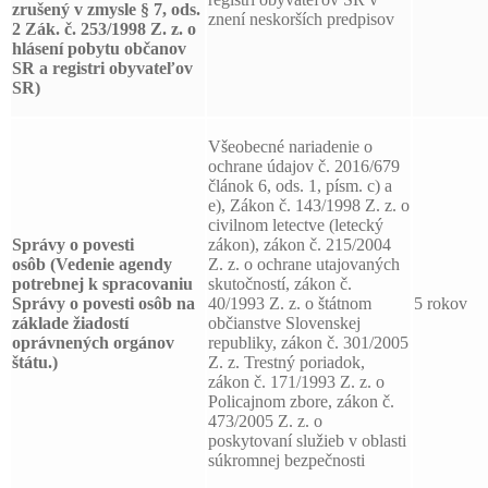
zrušený v zmysle § 7, ods.
znení neskorších predpisov
2 Zák. č. 253/1998 Z. z. o
hlásení pobytu občanov
SR a registri obyvateľov
SR)
Všeobecné nariadenie o
ochrane údajov č. 2016/679
článok 6, ods. 1, písm. c) a
e), Zákon č. 143/1998 Z. z. o
civilnom letectve (letecký
Správy o povesti
zákon), zákon č. 215/2004
osôb
(Vedenie agendy
Z. z. o ochrane utajovaných
potrebnej k spracovaniu
skutočností, zákon č.
Správy o povesti osôb na
40/1993 Z. z. o štátnom
5 rokov
základe žiadostí
občianstve Slovenskej
oprávnených orgánov
republiky, zákon č. 301/2005
štátu.)
Z. z. Trestný poriadok,
zákon č. 171/1993 Z. z. o
Policajnom zbore, zákon č.
473/2005 Z. z. o
poskytovaní služieb v oblasti
súkromnej bezpečnosti