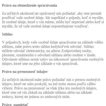
Právo na obmedzenie spracúvania
Za určitých okolností ste oprávnený nás požiadať, aby sme prestali
používať vaše osobné údaje. Ide napríklad o prípady, keď si myslíte,
že osobné údaje, ktoré o vás máme, môžu byť nepresné alebo keď si
myslíte, že už vaše osobné údaje nepotrebujeme využívať.
Súhlas
V prípadoch, kedy vaše osobné údaje spracúvame na základe vášho
súhlasu, máte právo tento súhlas kedykoľvek odvolať. Súhlas
môžete odvolať elektronicky, na adrese Zodpovednej osoby,
písomne, oznámením o odvolaní súhlasu alebo osobne v úrade.
Odvolanie súhlasu nemá vplyv na zákonnosť spracúvania osobných
údajov, ktoré sme na jeho základe o vás spracúvali.
Právo na prenosnosť údajov
Za určitých okolností máte právo požiadať nás o prenos osobných
údajov, ktoré ste nám poskytli, na inú tretiu stranu podľa vášho
výberu. Právo na prenosnosť sa však týka len osobných údajov,
ktoré sme od vás získali na základe súhlasu alebo na základe
zmluvy, ktorej ste jednou zo zmluvných strán.
Právo namietať