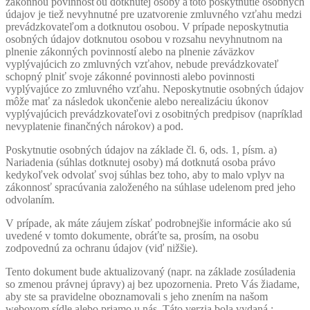
zákonnou povinnosťou dotknutej osoby a toto poskytnutie osobných
údajov je tiež nevyhnutné pre uzatvorenie zmluvného vzťahu medzi
prevádzkovateľom a dotknutou osobou. V prípade neposkytnutia
osobných údajov dotknutou osobou v rozsahu nevyhnutnom na
plnenie zákonných povinností alebo na plnenie záväzkov
vyplývajúcich zo zmluvných vzťahov, nebude prevádzkovateľ
schopný plniť svoje zákonné povinnosti alebo povinnosti
vyplývajúce zo zmluvného vzťahu. Neposkytnutie osobných údajov
môže mať za následok ukončenie alebo
nerealizáciu
úkonov
vyplývajúcich prevádzkovateľovi z osobitných predpisov (napríklad
nevyplatenie finančných nárokov) a pod.
Poskytnutie osobných údajov na základe čl. 6, ods. 1, písm. a)
Nariadenia (súhlas dotknutej osoby) má dotknutá osoba právo
kedykoľvek odvolať svoj súhlas bez toho, aby to malo vplyv na
zákonnosť spracúvania založeného na súhlase udelenom pred jeho
odvolaním.
V prípade, ak máte záujem získať podrobnejšie informácie ako sú
uvedené v tomto dokumente, obráťte sa, prosím, na osobu
zodpovednú za ochranu údajov (viď nižšie).
Tento dokument bude aktualizovaný (napr. na základe zosúladenia
so zmenou právnej úpravy) aj bez upozornenia. Preto Vás žiadame,
aby ste sa pravidelne oboznamovali s jeho znením na našom
webovom sídle alebo priamo u nás. Táto verzia bola vydaná :