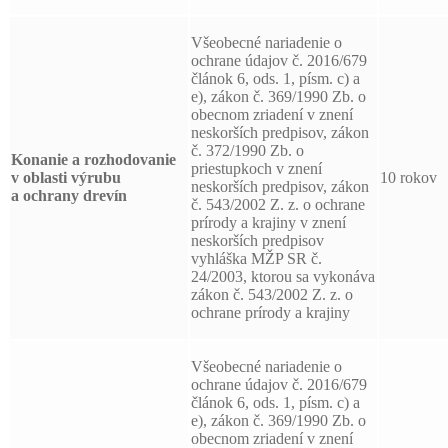
Všeobecné nariadenie o
ochrane údajov č. 2016/679
článok 6, ods. 1, písm. c) a
e), zákon č. 369/1990 Zb. o
obecnom zriadení v znení
neskorších predpisov, zákon
č. 372/1990 Zb. o
Konanie a rozhodovanie
priestupkoch v znení
v oblasti výrubu
10 rokov
neskorších predpisov, zákon
a ochrany drevín
č. 543/2002 Z. z. o ochrane
prírody a krajiny v znení
neskorších predpisov
vyhláška MŽP SR č.
24/2003, ktorou sa vykonáva
zákon č. 543/2002 Z. z. o
ochrane prírody a krajiny
Všeobecné nariadenie o
ochrane údajov č. 2016/679
článok 6, ods. 1, písm. c) a
e), zákon č. 369/1990 Zb. o
obecnom zriadení v znení