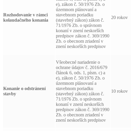
e), zákon č. 50/1976 Zb. o
územnom plánovaní a
Rozhodovanie v rámci
stavebnom poriadku
20 rokov
kolaudačného konania
(stavebný zákon) zákon č.
71/1976 Zb. o správnom
konaní v znení neskorších
predpisov zákon č. 369/1990
Zb. o obecnom zriadení v
znení neskorších predpisov
Všeobecné nariadenie o
ochrane údajov č. 2016/679
článok 6, ods. 1, písm. c) a
e), zákon č. 50/1976 Zb. o
územnom plánovaní a
Konanie o odstránení
stavebnom poriadku
10 rokov
stavby
(stavebný zákon) zákon č.
71/1976 Zb. o správnom
konaní v znení neskorších
predpisov zákon č. 369/1990
Zb. o obecnom zriadení v
znení neskorších predpisov