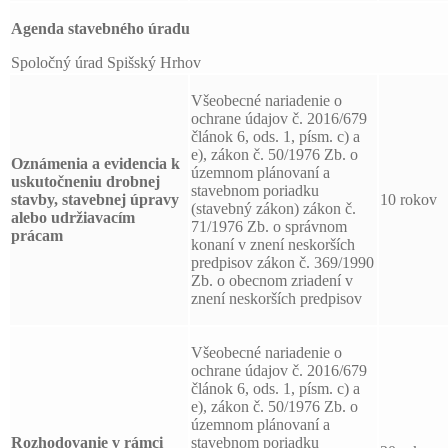
Agenda stavebného úradu
Spoločný úrad Spišský Hrhov
Všeobecné nariadenie o
ochrane údajov č. 2016/679
článok 6, ods. 1, písm. c) a
e), zákon č. 50/1976 Zb. o
Oznámenia a evidencia k
územnom plánovaní a
uskutočneniu drobnej
stavebnom poriadku
stavby, stavebnej úpravy
10 rokov
(stavebný zákon) zákon č.
alebo udržiavacím
71/1976 Zb. o správnom
prácam
konaní v znení neskorších
predpisov zákon č. 369/1990
Zb. o obecnom zriadení v
znení neskorších predpisov
Všeobecné nariadenie o
ochrane údajov č. 2016/679
článok 6, ods. 1, písm. c) a
e), zákon č. 50/1976 Zb. o
územnom plánovaní a
Rozhodovanie v rámci
stavebnom poriadku