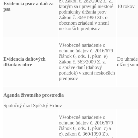
e), Zákon č. 282/2002 Z. z.,
Evidencia psov a daň za
ktorým sa upravujú niektoré
10 rokov
psa
podmienky držania psov
Zákon č. 369/1990 Zb. o
obecnom zriadení v znení
neskorších predpisov
Všeobecné nariadenie o
ochrane údajov č. 2016/679
článok 6, ods. 1, písm. e)
Evidencia daňových
Do uhrade
Zákon č. 563/2009 Z. z.
dlžníkov obce
dlžnej su
o správe daní (daňový
poriadok) v znení neskorších
predpisov
Agenda životného prostredia
Spoločný úrad Spišský Hrhov
Všeobecné nariadenie o
ochrane údajov č. 2016/679
článok 6, ods. 1, písm. c) a
e), zákon č. 369/1990 Zb.