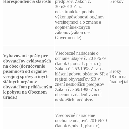
Korešpondencia starostu
predpisov. Zákon č.
5 rokov
305/2013 Z. z.
oelektronickej podobe
výkonupôsobnosti orgánov
verejnejmoci a o zmene a
doplneníniektorých
zákonov(zákon o e-
Governmente)
Všeobecné nariadenie o
Vybavovanie pošty pre
ochrane údajov č. 2016/679
obyvateľov evidovaných
článok 6, ods. 1, písm. c),
na obec (doručovanie
Zákon č. 253/1998 Z. z. o
písomností od orgánov
3 roky
hlásení pobytu občanov SR a
verejnej správy a iných
18 dní na
registri obyvateľov SR v
štátnych orgánov
úradnej tab
znení neskorších predpisov
obyvateľom prihláseným
Zákon č. 369/1990 Zb. o
k pobytu na Obecnom
obecnom zriadení v znení
úrade.)
neskorších predpisov
Všeobecné nariadenie
oochrane údajovč. 2016/679
článok 6,ods. 1, písm. c),