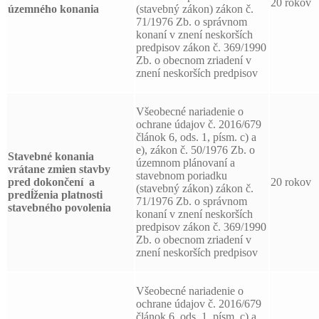
20 rokov
územného konania
(stavebný zákon) zákon č.
71/1976 Zb. o správnom
konaní v znení neskorších
predpisov zákon č. 369/1990
Zb. o obecnom zriadení v
znení neskorších predpisov
Všeobecné nariadenie o
ochrane údajov č. 2016/679
článok 6, ods. 1, písm. c) a
e), zákon č. 50/1976 Zb. o
Stavebné konania
územnom plánovaní a
vrátane zmien stavby
stavebnom poriadku
pred dokončení a
20 rokov
(stavebný zákon) zákon č.
predĺženia platnosti
71/1976 Zb. o správnom
stavebného povolenia
konaní v znení neskorších
predpisov zákon č. 369/1990
Zb. o obecnom zriadení v
znení neskorších predpisov
Všeobecné nariadenie o
ochrane údajov č. 2016/679
článok 6, ods. 1, písm. c) a