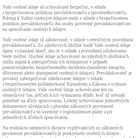
Vaše osobné údaje sú uchovávané bezpečne, v súlade
s bezpečnostnou politikou prevádzkovateľa a sprostredkovateľa.
Prístup k Vašim osobným údajom majú v súlade s bezpečnostnou
politikou prevádzkovateľa iba osoby poverené prevádzkovateľom
na spracúvanie osobných údajov.
Vaše osobné údaje sú zálohované, v súlade s retenčnými pravidlami
prevádzkovateľa. Zo zálohových úložísk budú Vaše osobnú údaje
úplne vymazané hneď, ako to v súlade s pravidlami zálohovania
bude možné. Osobné údaje uchovávané na záložných úložiskách
slúžia najmä k zabezpečeniu ich dostupnosti v prípade
potencionálneho bezpečnostného incidentu (narušenie integrity,
dôvernosti alebo dostupnosti osobných údajov). Prevádzkovateľ je
povinný zabezpečovať zálohovanie údajov v súlade
s bezpečnostnými požiadavkami Nariadenia a Zákona o ochrane
osobných údajov. Vaše osobné údaje uchovávame len na
obmedzený čas, pričom k ich vymazaniu dôjde, keď už nebudú
potrebné na účely spracovania. Lehoty uchovávania jednotlivých
dokumentov súvisiacich s plnením zákonných povinností
prevádzkovateľa sú uvedené v registratúrnom pláne a pri
jednotlivých účeloch spracúvania.
Na realizáciu niektorých úkonov vyplývajúcich zo zákonných
povinnosti prevádzkovateľa je poskytnutie osobných údajov