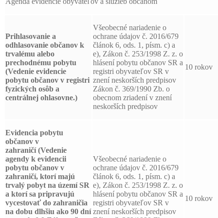
Agenda evidencie obyvateľov a služieb občanom
Všeobecné nariadenie o
Prihlasovanie a
ochrane údajov č. 2016/679
odhlasovanie
občanov k
článok 6, ods. 1, písm. c) a
trvalému alebo
e), Zákon č. 253/1998 Z. z. o
prechodnému pobytu
hlásení pobytu občanov SR a
10 rokov
(Vedenie evidencie
registri obyvateľov SR v
pobytu občanov v registri
znení neskorších predpisov
fyzických osôb a
Zákon č. 369/1990 Zb. o
centrálnej ohlasovne.)
obecnom zriadení v znení
neskorších predpisov
Evidencia pobytu
občanov v
zahraničí
(Vedenie
agendy k evidencii
Všeobecné nariadenie o
pobytu občanov v
ochrane údajov č. 2016/679
zahraničí, ktorí majú
článok 6, ods. 1, písm. c) a
trvalý pobyt na území SR
e), Zákon č. 253/1998 Z. z. o
a ktorí sa pripravujú
hlásení pobytu občanov SR a
10 rokov
vycestovať do zahraničia
registri obyvateľov SR v
na dobu dlhšiu ako 90 dní
znení neskorších predpisov