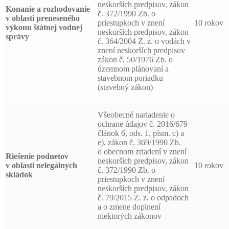
neskorších predpisov, zákon
Konanie a rozhodovanie
č. 372/1990 Zb. o
v oblasti preneseného
priestupkoch v znení
10 rokov
výkonu štátnej vodnej
neskorších predpisov, zákon
správy
č. 364/2004 Z. z. o vodách v
znení neskorších predpisov
zákon č. 50/1976 Zb. o
územnom plánovaní a
stavebnom poriadku
(stavebný zákon)
Všeobecné nariadenie o
ochrane údajov č. 2016/679
článok 6, ods. 1, písm. c) a
e), zákon č. 369/1990 Zb.
o obecnom zriadení v znení
Riešenie podnetov
neskorších predpisov, zákon
v oblasti nelegálnych
10 rokov
č. 372/1990 Zb. o
skládok
priestupkoch v znení
neskorších predpisov, zákon
č. 79/2015 Z. z. o odpadoch
a o zmene doplnení
niektorých zákonov