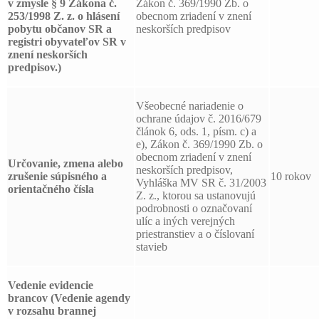
v zmysle § 9 Zákona č.
Zákon č. 369/1990 Zb. o
253/1998 Z. z. o hlásení
obecnom zriadení v znení
pobytu občanov SR a
neskorších predpisov
registri obyvateľov SR v
znení neskorších
predpisov.)
Všeobecné nariadenie o
ochrane údajov č. 2016/679
článok 6, ods. 1, písm. c) a
e), Zákon č. 369/1990 Zb. o
obecnom zriadení v znení
Určovanie, zmena alebo
neskorších predpisov,
zrušenie súpisného a
10 rokov
Vyhláška MV SR č. 31/2003
orientačného čísla
Z. z., ktorou sa ustanovujú
podrobnosti o označovaní
ulíc a iných verejných
priestranstiev a o číslovaní
stavieb
Vedenie evidencie
brancov
(Vedenie agendy
v rozsahu brannej