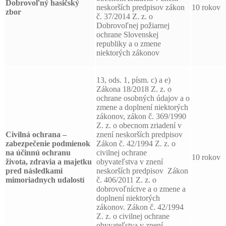
Dobrovoľný hasičský
neskorších predpisov zákon
10 rokov
zbor
č. 37/2014 Z. z. o
Dobrovoľnej požiarnej
ochrane Slovenskej
republiky a o zmene
niektorých zákonov
13, ods. 1, písm. c) a e)
Zákona 18/2018 Z. z. o
ochrane osobných údajov a o
zmene a doplnení niektorých
zákonov, zákon č. 369/1990
Z. z. o obecnom zriadení v
Civilná ochrana –
znení neskorších predpisov
zabezpečenie podmienok
Zákon č. 42/1994 Z. z. o
na účinnú ochranu
civilnej ochrane
10 rokov
života, zdravia a majetku
obyvateľstva v znení
pred následkami
neskorších predpisov Zákon
mimoriadnych udalostí
č. 406/2011 Z. z. o
dobrovoľníctve a o zmene a
doplnení niektorých
zákonov. Zákon č. 42/1994
Z. z. o civilnej ochrane
obyvateľstva v znení