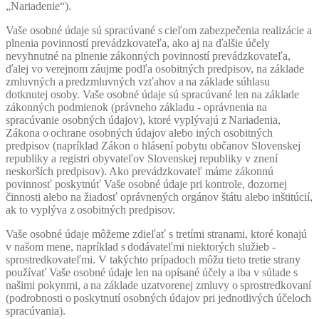
„Nariadenie“).
Vaše osobné údaje sú spracúvané s cieľom zabezpečenia realizácie a
plnenia povinností prevádzkovateľa, ako aj na ďalšie účely
nevyhnutné na plnenie zákonných povinností prevádzkovateľa,
ďalej vo verejnom záujme podľa osobitných predpisov, na základe
zmluvných a predzmluvných vzťahov a na základe súhlasu
dotknutej osoby. Vaše osobné údaje sú spracúvané len na základe
zákonných podmienok (právneho základu - oprávnenia na
spracúvanie osobných údajov), ktoré vyplývajú z Nariadenia,
Zákona o ochrane osobných údajov alebo iných osobitných
predpisov (napríklad Zákon o hlásení pobytu občanov Slovenskej
republiky a registri obyvateľov Slovenskej republiky v znení
neskorších predpisov). Ako prevádzkovateľ máme zákonnú
povinnosť poskytnúť Vaše osobné údaje pri kontrole, dozornej
činnosti alebo na žiadosť oprávnených orgánov štátu alebo inštitúcií,
ak to vyplýva z osobitných predpisov.
Vaše osobné údaje môžeme zdieľať s tretími stranami, ktoré konajú
v našom mene, napríklad s dodávateľmi niektorých služieb -
sprostredkovateľmi. V takýchto prípadoch môžu tieto tretie strany
používať Vaše osobné údaje len na opísané účely a iba v súlade s
našimi pokynmi, a na základe uzatvorenej zmluvy o sprostredkovaní
(podrobnosti o poskytnutí osobných údajov pri jednotlivých účeloch
spracúvania).