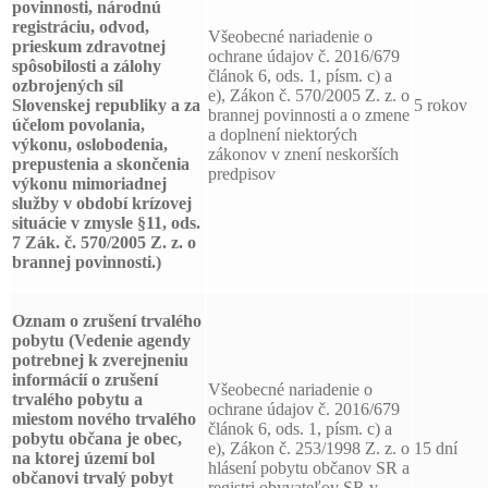
povinnosti, národnú
registráciu, odvod,
Všeobecné nariadenie o
prieskum zdravotnej
ochrane údajov č. 2016/679
spôsobilosti a zálohy
článok 6, ods. 1, písm. c) a
ozbrojených síl
e), Zákon č. 570/2005 Z. z. o
Slovenskej republiky a za
5 rokov
brannej povinnosti a o zmene
účelom povolania,
a doplnení niektorých
výkonu, oslobodenia,
zákonov v znení neskorších
prepustenia a skončenia
predpisov
výkonu mimoriadnej
služby v období krízovej
situácie v zmysle §11, ods.
7 Zák. č. 570/2005 Z. z. o
brannej povinnosti.)
Oznam o zrušení trvalého
pobytu
(Vedenie agendy
potrebnej k zverejneniu
informácií o zrušení
Všeobecné nariadenie o
trvalého pobytu a
ochrane údajov č. 2016/679
miestom nového trvalého
článok 6, ods. 1, písm. c) a
pobytu občana je obec,
e), Zákon č. 253/1998 Z. z. o
15 dní
na ktorej území bol
hlásení pobytu občanov SR a
občanovi trvalý pobyt
registri obyvateľov SR v