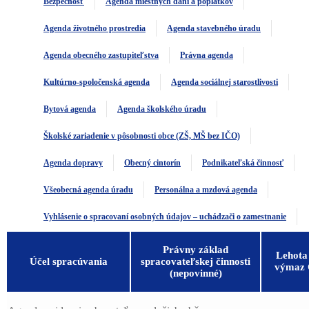
Bezpečnosť
Agenda miestnych daní a poplatkov
Agenda životného prostredia
Agenda stavebného úradu
Agenda obecného zastupiteľstva
Právna agenda
Kultúrno-spoločenská agenda
Agenda sociálnej starostlivosti
Bytová agenda
Agenda školského úradu
Školské zariadenie v pôsobnosti obce (ZŠ, MŠ bez IČO)
Agenda dopravy
Obecný cintorín
Podnikateľská činnosť
Všeobecná agenda úradu
Personálna a mzdová agenda
Vyhlásenie o spracovaní osobných údajov – uchádzači o zamestnanie
Právny základ
Lehota
Účel spracúvania
spracovateľskej činnosti
výmaz
(nepovinné)