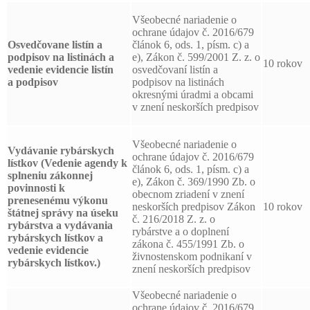
Všeobecné nariadenie o
ochrane údajov č. 2016/679
Osvedčovane listín a
článok 6, ods. 1, písm. c) a
podpisov
na listinách a
e), Zákon č. 599/2001 Z. z. o
10 rokov
vedenie evidencie listín
osvedčovaní listín a
a podpisov
podpisov na listinách
okresnými úradmi a obcami
v znení neskorších predpisov
Všeobecné nariadenie o
Vydávanie rybárskych
ochrane údajov č. 2016/679
lístkov (Vedenie agendy k
článok 6, ods. 1, písm. c) a
splneniu zákonnej
e), Zákon č. 369/1990 Zb. o
povinnosti k
obecnom zriadení v znení
prenesenému výkonu
neskorších predpisov Zákon
10 rokov
štátnej správy na úseku
č. 216/2018 Z. z. o
rybárstva a vydávania
rybárstve a o doplnení
rybárskych lístkov a
zákona č. 455/1991 Zb. o
vedenie evidencie
živnostenskom podnikaní v
rybárskych lístkov.)
znení neskorších predpisov
Všeobecné nariadenie o
ochrane údajov č. 2016/679