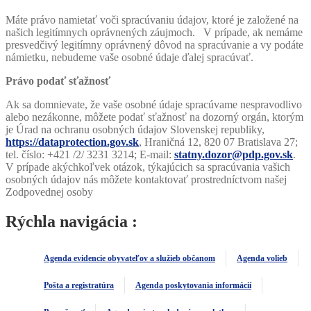
Máte právo namietať voči spracúvaniu údajov, ktoré je založené na
našich legitímnych oprávnených záujmoch. V prípade, ak nemáme
presvedčivý legitímny oprávnený dôvod na spracúvanie a vy podáte
námietku, nebudeme vaše osobné údaje ďalej spracúvať.
Právo podať sťažnosť
Ak sa domnievate, že vaše osobné údaje spracúvame nespravodlivo
alebo nezákonne, môžete podať sťažnosť na dozorný orgán, ktorým
je Úrad na ochranu osobných údajov Slovenskej republiky,
https://dataprotection.gov.sk
, Hraničná 12, 820 07 Bratislava 27;
tel. číslo: +421 /2/ 3231 3214; E-mail:
statny.dozor@pdp.gov.sk
.
V prípade akýchkoľvek otázok, týkajúcich sa spracúvania vašich
osobných údajov nás môžete kontaktovať prostredníctvom našej
Zodpovednej osoby
Rýchla navigácia :
Agenda evidencie obyvateľov a služieb občanom
Agenda volieb
Pošta a registratúra
Agenda poskytovania informácií