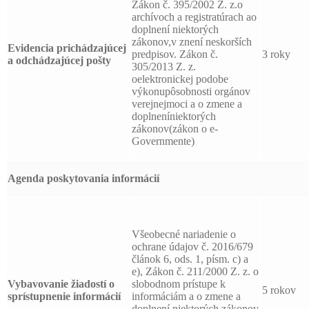
Zákon č. 395/2002 Z. z.o
archívoch a registratúrach ao
doplnení niektorých
zákonov,v znení neskorších
Evidencia prichádzajúcej
predpisov. Zákon č.
3 roky
a odchádzajúcej pošty
305/2013 Z. z.
oelektronickej podobe
výkonupôsobnosti orgánov
verejnejmoci a o zmene a
doplneníniektorých
zákonov(zákon o e-
Governmente)
Agenda poskytovania informácií
Všeobecné nariadenie o
ochrane údajov č. 2016/679
článok 6, ods. 1, písm. c) a
e), Zákon č. 211/2000 Z. z. o
Vybavovanie žiadostí o
slobodnom prístupe k
5 rokov
sprístupnenie informácií
informáciám a o zmene a
doplnení niektorých zákonov