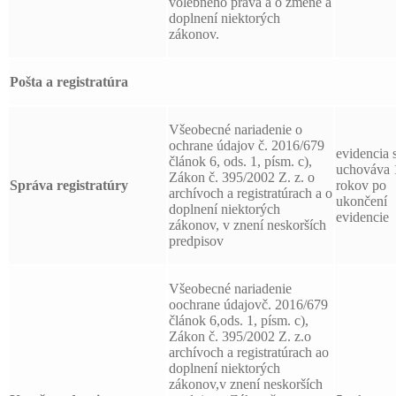
volebného práva a o zmene a
doplnení niektorých
zákonov.
Pošta a registratúra
Všeobecné nariadenie o
ochrane údajov č. 2016/679
evidencia 
článok 6, ods. 1, písm. c),
uchováva 
Zákon č. 395/2002 Z. z. o
Správa registratúry
rokov po
archívoch a registratúrach a o
ukončení
doplnení niektorých
evidencie
zákonov, v znení neskorších
predpisov
Všeobecné nariadenie
oochrane údajovč. 2016/679
článok 6,ods. 1, písm. c),
Zákon č. 395/2002 Z. z.o
archívoch a registratúrach ao
doplnení niektorých
zákonov,v znení neskorších