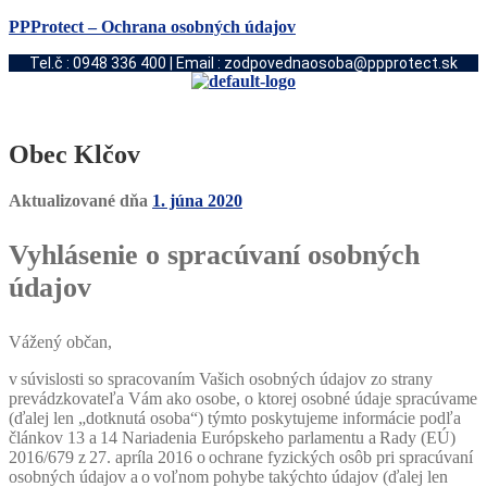
PPProtect – Ochrana osobných údajov
Tel.č : 0948 336 400 | Email : zodpovednaosoba@ppprotect.sk
Obec Klčov
Aktualizované dňa
1. júna 2020
Vyhlásenie o spracúvaní osobných
údajov
Vážený občan,
v súvislosti so spracovaním Vašich osobných údajov zo strany
prevádzkovateľa Vám ako osobe, o ktorej osobné údaje spracúvame
(ďalej len „dotknutá osoba“) týmto poskytujeme informácie podľa
článkov 13 a 14 Nariadenia Európskeho parlamentu a Rady (EÚ)
2016/679 z 27. apríla 2016 o ochrane fyzických osôb pri spracúvaní
osobných údajov a o voľnom pohybe takýchto údajov (ďalej len