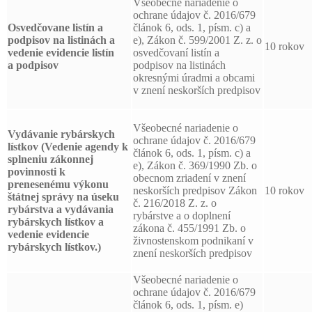
Všeobecné nariadenie o
ochrane údajov č. 2016/679
Osvedčovane listín a
článok 6, ods. 1, písm. c) a
podpisov
na listinách a
e), Zákon č. 599/2001 Z. z. o
10 rokov
vedenie evidencie listín
osvedčovaní listín a
a podpisov
podpisov na listinách
okresnými úradmi a obcami
v znení neskorších predpisov
Všeobecné nariadenie o
Vydávanie rybárskych
ochrane údajov č. 2016/679
lístkov (Vedenie agendy k
článok 6, ods. 1, písm. c) a
splneniu zákonnej
e), Zákon č. 369/1990 Zb. o
povinnosti k
obecnom zriadení v znení
prenesenému výkonu
neskorších predpisov Zákon
10 rokov
štátnej správy na úseku
č. 216/2018 Z. z. o
rybárstva a vydávania
rybárstve a o doplnení
rybárskych lístkov a
zákona č. 455/1991 Zb. o
vedenie evidencie
živnostenskom podnikaní v
rybárskych lístkov.)
znení neskorších predpisov
Všeobecné nariadenie o
ochrane údajov č. 2016/679
článok 6, ods. 1, písm. e)