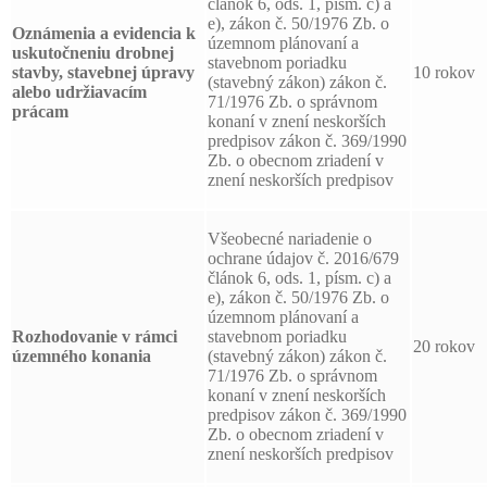
článok 6, ods. 1, písm. c) a
e), zákon č. 50/1976 Zb. o
Oznámenia a evidencia k
územnom plánovaní a
uskutočneniu drobnej
stavebnom poriadku
stavby, stavebnej úpravy
10 rokov
(stavebný zákon) zákon č.
alebo udržiavacím
71/1976 Zb. o správnom
prácam
konaní v znení neskorších
predpisov zákon č. 369/1990
Zb. o obecnom zriadení v
znení neskorších predpisov
Všeobecné nariadenie o
ochrane údajov č. 2016/679
článok 6, ods. 1, písm. c) a
e), zákon č. 50/1976 Zb. o
územnom plánovaní a
Rozhodovanie v rámci
stavebnom poriadku
20 rokov
územného konania
(stavebný zákon) zákon č.
71/1976 Zb. o správnom
konaní v znení neskorších
predpisov zákon č. 369/1990
Zb. o obecnom zriadení v
znení neskorších predpisov