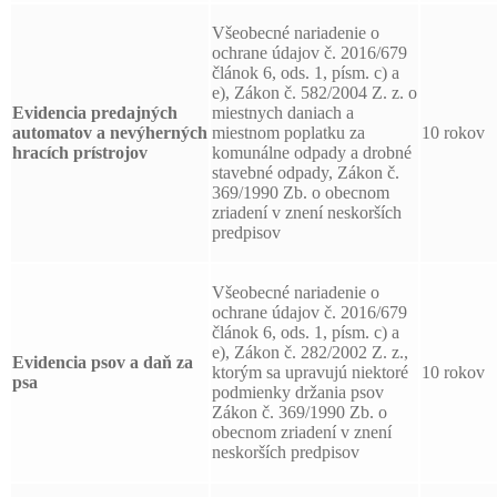
Všeobecné nariadenie o
ochrane údajov č. 2016/679
článok 6, ods. 1, písm. c) a
e), Zákon č. 582/2004 Z. z. o
Evidencia predajných
miestnych daniach a
automatov a nevýherných
miestnom poplatku za
10 rokov
hracích prístrojov
komunálne odpady a drobné
stavebné odpady, Zákon č.
369/1990 Zb. o obecnom
zriadení v znení neskorších
predpisov
Všeobecné nariadenie o
ochrane údajov č. 2016/679
článok 6, ods. 1, písm. c) a
e), Zákon č. 282/2002 Z. z.,
Evidencia psov a daň za
ktorým sa upravujú niektoré
10 rokov
psa
podmienky držania psov
Zákon č. 369/1990 Zb. o
obecnom zriadení v znení
neskorších predpisov