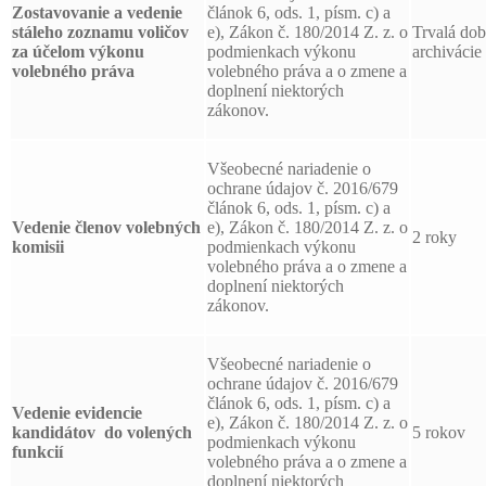
Zostavovanie a vedenie
článok 6, ods. 1, písm. c) a
stáleho zoznamu voličov
e), Zákon č. 180/2014 Z. z. o
Trvalá do
za účelom výkonu
podmienkach výkonu
archivácie
volebného práva
volebného práva a o zmene a
doplnení niektorých
zákonov.
Všeobecné nariadenie o
ochrane údajov č. 2016/679
článok 6, ods. 1, písm. c) a
Vedenie členov volebných
e), Zákon č. 180/2014 Z. z. o
2 roky
komisii
podmienkach výkonu
volebného práva a o zmene a
doplnení niektorých
zákonov.
Všeobecné nariadenie o
ochrane údajov č. 2016/679
článok 6, ods. 1, písm. c) a
Vedenie evidencie
e), Zákon č. 180/2014 Z. z. o
kandidátov
do volených
5 rokov
podmienkach výkonu
funkcií
volebného práva a o zmene a
doplnení niektorých