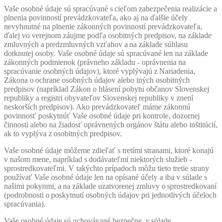
Vaše osobné údaje sú spracúvané s cieľom zabezpečenia realizácie a
plnenia povinností prevádzkovateľa, ako aj na ďalšie účely
nevyhnutné na plnenie zákonných povinností prevádzkovateľa,
ďalej vo verejnom záujme podľa osobitných predpisov, na základe
zmluvných a predzmluvných vzťahov a na základe súhlasu
dotknutej osoby. Vaše osobné údaje sú spracúvané len na základe
zákonných podmienok (právneho základu - oprávnenia na
spracúvanie osobných údajov), ktoré vyplývajú z Nariadenia,
Zákona o ochrane osobných údajov alebo iných osobitných
predpisov (napríklad Zákon o hlásení pobytu občanov Slovenskej
republiky a registri obyvateľov Slovenskej republiky v znení
neskorších predpisov). Ako prevádzkovateľ máme zákonnú
povinnosť poskytnúť Vaše osobné údaje pri kontrole, dozornej
činnosti alebo na žiadosť oprávnených orgánov štátu alebo inštitúcií,
ak to vyplýva z osobitných predpisov.
Vaše osobné údaje môžeme zdieľať s tretími stranami, ktoré konajú
v našom mene, napríklad s dodávateľmi niektorých služieb -
sprostredkovateľmi. V takýchto prípadoch môžu tieto tretie strany
používať Vaše osobné údaje len na opísané účely a iba v súlade s
našimi pokynmi, a na základe uzatvorenej zmluvy o sprostredkovaní
(podrobnosti o poskytnutí osobných údajov pri jednotlivých účeloch
spracúvania).
Vaše osobné údaje sú uchovávané bezpečne, v súlade