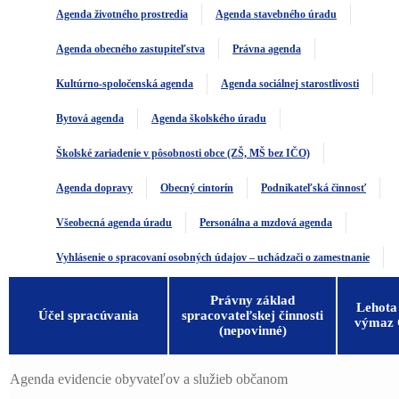
Agenda životného prostredia
Agenda stavebného úradu
Agenda obecného zastupiteľstva
Právna agenda
Kultúrno-spoločenská agenda
Agenda sociálnej starostlivosti
Bytová agenda
Agenda školského úradu
Školské zariadenie v pôsobnosti obce (ZŠ, MŠ bez IČO)
Agenda dopravy
Obecný cintorín
Podnikateľská činnosť
Všeobecná agenda úradu
Personálna a mzdová agenda
Vyhlásenie o spracovaní osobných údajov – uchádzači o zamestnanie
Právny základ
Lehota
Účel spracúvania
spracovateľskej činnosti
výmaz
(nepovinné)
Agenda evidencie obyvateľov a služieb občanom