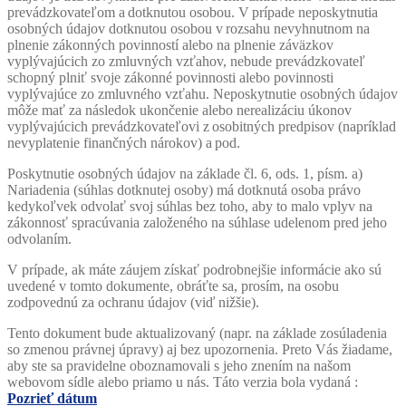
prevádzkovateľom a dotknutou osobou. V prípade neposkytnutia
osobných údajov dotknutou osobou v rozsahu nevyhnutnom na
plnenie zákonných povinností alebo na plnenie záväzkov
vyplývajúcich zo zmluvných vzťahov, nebude prevádzkovateľ
schopný plniť svoje zákonné povinnosti alebo povinnosti
vyplývajúce zo zmluvného vzťahu. Neposkytnutie osobných údajov
môže mať za následok ukončenie alebo
nerealizáciu
úkonov
vyplývajúcich prevádzkovateľovi z osobitných predpisov (napríklad
nevyplatenie finančných nárokov) a pod.
Poskytnutie osobných údajov na základe čl. 6, ods. 1, písm. a)
Nariadenia (súhlas dotknutej osoby) má dotknutá osoba právo
kedykoľvek odvolať svoj súhlas bez toho, aby to malo vplyv na
zákonnosť spracúvania založeného na súhlase udelenom pred jeho
odvolaním.
V prípade, ak máte záujem získať podrobnejšie informácie ako sú
uvedené v tomto dokumente, obráťte sa, prosím, na osobu
zodpovednú za ochranu údajov (viď nižšie).
Tento dokument bude aktualizovaný (napr. na základe zosúladenia
so zmenou právnej úpravy) aj bez upozornenia. Preto Vás žiadame,
aby ste sa pravidelne oboznamovali s jeho znením na našom
webovom sídle alebo priamo u nás. Táto verzia bola vydaná :
Pozrieť dátum