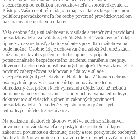
s bezpečnostnou politikou prevádzkovateľa a sprostredkovateľa.
Prístup k Vašim osobným údajom majú v súlade s bezpečnostnou
politikou prevádzkovateľa iba osoby poverené prevádzkovateľom
na spracúvanie osobných údajov.
Vaše osobné údaje sú zálohované, v súlade s retenčnými pravidlami
prevádzkovateľa. Zo zálohových úložísk budú Vaše osobnú údaje
úplne vymazané hneď, ako to v súlade s pravidlami zálohovania
bude možné. Osobné údaje uchovávané na záložných úložiskách
slúžia najmä k zabezpečeniu ich dostupnosti v prípade
potencionálneho bezpečnostného incidentu (narušenie integrity,
dôvernosti alebo dostupnosti osobných údajov). Prevádzkovateľ je
povinný zabezpečovať zálohovanie údajov v súlade
s bezpečnostnými požiadavkami Nariadenia a Zákona o ochrane
osobných údajov. Vaše osobné údaje uchovávame len na
obmedzený čas, pričom k ich vymazaniu dôjde, keď už nebudú
potrebné na účely spracovania. Lehoty uchovávania jednotlivých
dokumentov súvisiacich s plnením zákonných povinností
prevádzkovateľa sú uvedené v registratúrnom pláne a pri
jednotlivých účeloch spracúvania.
Na realizáciu niektorých úkonov vyplývajúcich zo zákonných
povinnosti prevádzkovateľa je poskytnutie osobných údajov
zákonnou povinnosťou dotknutej osoby a toto poskytnutie osobných
údajov je tiež nevyhnutné pre uzatvorenie zmluvného vzťahu medzi