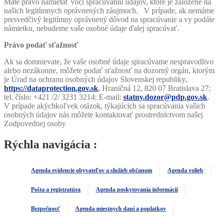
Máte právo namietať voči spracúvaniu údajov, ktoré je založené na
našich legitímnych oprávnených záujmoch. V prípade, ak nemáme
presvedčivý legitímny oprávnený dôvod na spracúvanie a vy podáte
námietku, nebudeme vaše osobné údaje ďalej spracúvať.
Právo podať sťažnosť
Ak sa domnievate, že vaše osobné údaje spracúvame nespravodlivo
alebo nezákonne, môžete podať sťažnosť na dozorný orgán, ktorým
je Úrad na ochranu osobných údajov Slovenskej republiky,
https://dataprotection.gov.sk
, Hraničná 12, 820 07 Bratislava 27;
tel. číslo: +421 /2/ 3231 3214; E-mail:
statny.dozor@pdp.gov.sk
.
V prípade akýchkoľvek otázok, týkajúcich sa spracúvania vašich
osobných údajov nás môžete kontaktovať prostredníctvom našej
Zodpovednej osoby
Rýchla navigácia :
Agenda evidencie obyvateľov a služieb občanom
Agenda volieb
Pošta a registratúra
Agenda poskytovania informácií
Bezpečnosť
Agenda miestnych daní a poplatkov