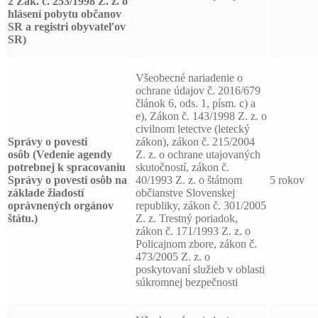
2 Zák. č. 253/1998 Z. z. o
hlásení pobytu občanov
SR a registri obyvateľov
SR)
Všeobecné nariadenie o
ochrane údajov č. 2016/679
článok 6, ods. 1, písm. c) a
e), Zákon č. 143/1998 Z. z. o
civilnom letectve (letecký
Správy o povesti
zákon), zákon č. 215/2004
osôb
(Vedenie agendy
Z. z. o ochrane utajovaných
potrebnej k spracovaniu
skutočností, zákon č.
Správy o povesti osôb na
40/1993 Z. z. o štátnom
5 rokov
základe žiadostí
občianstve Slovenskej
oprávnených orgánov
republiky, zákon č. 301/2005
štátu.)
Z. z. Trestný poriadok,
zákon č. 171/1993 Z. z. o
Policajnom zbore, zákon č.
473/2005 Z. z. o
poskytovaní služieb v oblasti
súkromnej bezpečnosti