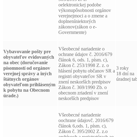
oelektronickej podobe
výkonupôsobnosti orgánov
verejnejmoci a o zmene a
doplneníniektorých
zákonov(zákon o e-
Governmente)
Všeobecné nariadenie o
Vybavovanie pošty pre
ochrane údajov č. 2016/679
obyvateľov evidovaných
článok 6, ods. 1, písm. c),
na obec (doručovanie
Zákon č. 253/1998 Z. z. o
písomností od orgánov
3 roky
hlásení pobytu občanov SR a
verejnej správy a iných
18 dní na
registri obyvateľov SR v
štátnych orgánov
úradnej tab
znení neskorších predpisov
obyvateľom prihláseným
Zákon č. 369/1990 Zb. o
k pobytu na Obecnom
obecnom zriadení v znení
úrade.)
neskorších predpisov
Všeobecné nariadenie
oochrane údajovč. 2016/679
článok 6,ods. 1, písm. c),
Zákon č. 395/2002 Z. z.o
archívoch a registratúrach ao