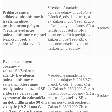
Všeobecné nariadenie o
Prihlasovanie a
ochrane údajov č. 2016/679
odhlasovanie
občanov k
článok 6, ods. 1, písm. c) a
trvalému alebo
e), Zákon č. 253/1998 Z. z. o
prechodnému pobytu
hlásení pobytu občanov SR a
10 rokov
(Vedenie evidencie
registri obyvateľov SR v
pobytu občanov v registri
znení neskorších predpisov
fyzických osôb a
Zákon č. 369/1990 Zb. o
centrálnej ohlasovne.)
obecnom zriadení v znení
neskorších predpisov
Evidencia pobytu
občanov v
zahraničí
(Vedenie
agendy k evidencii
Všeobecné nariadenie o
pobytu občanov v
ochrane údajov č. 2016/679
zahraničí, ktorí majú
článok 6, ods. 1, písm. c) a
trvalý pobyt na území SR
e), Zákon č. 253/1998 Z. z. o
a ktorí sa pripravujú
hlásení pobytu občanov SR a
10 rokov
vycestovať do zahraničia
registri obyvateľov SR v
na dobu dlhšiu ako 90 dní
znení neskorších predpisov
v zmysle § 9 Zákona č.
Zákon č. 369/1990 Zb. o
253/1998 Z. z. o hlásení
obecnom zriadení v znení