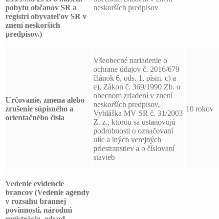
pobytu občanov SR a
neskorších predpisov
registri obyvateľov SR v
znení neskorších
predpisov.)
Všeobecné nariadenie o
ochrane údajov č. 2016/679
článok 6, ods. 1, písm. c) a
e), Zákon č. 369/1990 Zb. o
obecnom zriadení v znení
Určovanie, zmena alebo
neskorších predpisov,
zrušenie súpisného a
10 rokov
Vyhláška MV SR č. 31/2003
orientačného čísla
Z. z., ktorou sa ustanovujú
podrobnosti o označovaní
ulíc a iných verejných
priestranstiev a o číslovaní
stavieb
Vedenie evidencie
brancov
(Vedenie agendy
v rozsahu brannej
povinnosti, národnú
registráciu, odvod,