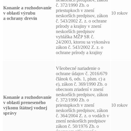
č. 372/1990 Zb. o
Konanie a rozhodovanie
priestupkoch v znení
v oblasti výrubu
10 rokov
neskorších predpisov, zákon
a ochrany drevín
č. 543/2002 Z. z. o ochrane
prírody a krajiny v znení
neskorších predpisov
vyhláška MŽP SR č.
24/2003, ktorou sa vykonáva
zákon č. 543/2002 Z. z. o
ochrane prírody a krajiny
Všeobecné nariadenie o
ochrane údajov č. 2016/679
článok 6, ods. 1, písm. c) a
e), zákon č. 369/1990 Zb. o
obecnom zriadení v znení
neskorších predpisov, zákon
Konanie a rozhodovanie
č. 372/1990 Zb. o
v oblasti preneseného
priestupkoch v znení
10 rokov
výkonu štátnej vodnej
neskorších predpisov, zákon
správy
č. 364/2004 Z. z. o vodách v
znení neskorších predpisov
zákon č. 50/1976 Zb. o