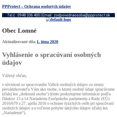
PPProtect – Ochrana osobných údajov
Tel.č : 0948 336 400 | Email : zodpovednaosoba@ppprotect.sk
Obec Lomné
Aktualizované dňa
1. júna 2020
Vyhlásenie o spracúvaní osobných
údajov
Vážený občan,
v súvislosti so spracovaním Vašich osobných údajov zo strany
prevádzkovateľa Vám ako osobe, o ktorej osobné údaje spracúvame
(ďalej len „dotknutá osoba“) týmto poskytujeme informácie podľa
článkov 13 a 14 Nariadenia Európskeho parlamentu a Rady (EÚ)
2016/679 z 27. apríla 2016 o ochrane fyzických osôb pri spracúvaní
osobných údajov a o voľnom pohybe takýchto údajov (ďalej len
„Nariadenie“).