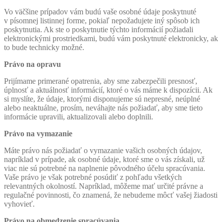
Vo väčšine prípadov vám budú vaše osobné údaje poskytnuté
v písomnej listinnej forme, pokiaľ nepožadujete iný spôsob ich
poskytnutia. Ak ste o poskytnutie týchto informácií požiadali
elektronickými prostriedkami, budú vám poskytnuté elektronicky, ak
to bude technicky možné.
Právo na opravu
Prijímame primerané opatrenia, aby sme zabezpečili presnosť,
úplnosť a aktuálnosť informácií, ktoré o vás máme k dispozícii. Ak
si myslíte, že údaje, ktorými disponujeme sú nepresné, neúplné
alebo neaktuálne, prosím, neváhajte nás požiadať, aby sme tieto
informácie upravili, aktualizovali alebo doplnili.
Právo na vymazanie
Máte právo nás požiadať o vymazanie vašich osobných údajov,
napríklad v prípade, ak osobné údaje, ktoré sme o vás získali, už
viac nie sú potrebné na naplnenie pôvodného účelu spracúvania.
Vaše právo je však potrebné posúdiť z pohľadu všetkých
relevantných okolností. Napríklad, môžeme mať určité právne a
regulačné povinnosti, čo znamená, že nebudeme môcť vašej žiadosti
vyhovieť.
Právo na obmedzenie spracúvania