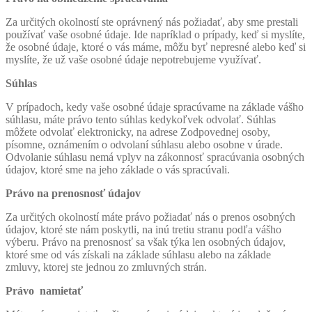
Za určitých okolností ste oprávnený nás požiadať, aby sme prestali
používať vaše osobné údaje. Ide napríklad o prípady, keď si myslíte,
že osobné údaje, ktoré o vás máme, môžu byť nepresné alebo keď si
myslíte, že už vaše osobné údaje nepotrebujeme využívať.
Súhlas
V prípadoch, kedy vaše osobné údaje spracúvame na základe vášho
súhlasu, máte právo tento súhlas kedykoľvek odvolať. Súhlas
môžete odvolať elektronicky, na adrese Zodpovednej osoby,
písomne, oznámením o odvolaní súhlasu alebo osobne v úrade.
Odvolanie súhlasu nemá vplyv na zákonnosť spracúvania osobných
údajov, ktoré sme na jeho základe o vás spracúvali.
Právo na prenosnosť údajov
Za určitých okolností máte právo požiadať nás o prenos osobných
údajov, ktoré ste nám poskytli, na inú tretiu stranu podľa vášho
výberu. Právo na prenosnosť sa však týka len osobných údajov,
ktoré sme od vás získali na základe súhlasu alebo na základe
zmluvy, ktorej ste jednou zo zmluvných strán.
Právo namietať