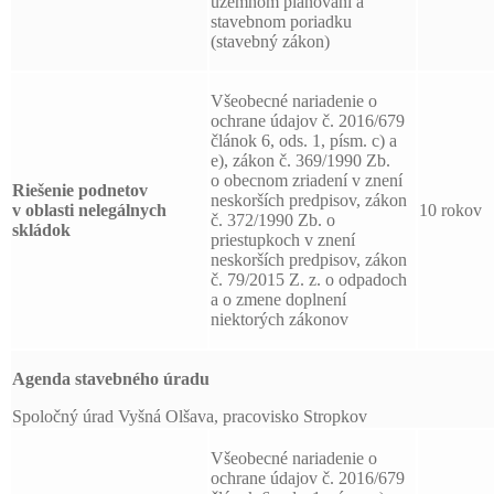
územnom plánovaní a
stavebnom poriadku
(stavebný zákon)
Všeobecné nariadenie o
ochrane údajov č. 2016/679
článok 6, ods. 1, písm. c) a
e), zákon č. 369/1990 Zb.
o obecnom zriadení v znení
Riešenie podnetov
neskorších predpisov, zákon
v oblasti nelegálnych
10 rokov
č. 372/1990 Zb. o
skládok
priestupkoch v znení
neskorších predpisov, zákon
č. 79/2015 Z. z. o odpadoch
a o zmene doplnení
niektorých zákonov
Agenda stavebného úradu
Spoločný úrad Vyšná Olšava, pracovisko Stropkov
Všeobecné nariadenie o
ochrane údajov č. 2016/679