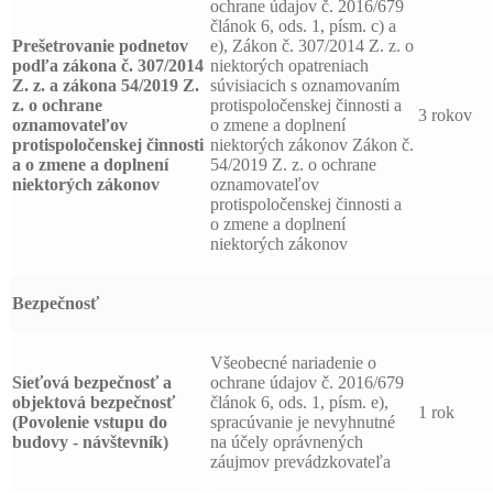
ochrane údajov č. 2016/679
článok 6, ods. 1, písm. c) a
Prešetrovanie podnetov
e), Zákon č. 307/2014 Z. z. o
podľa zákona č. 307/2014
niektorých opatreniach
Z. z. a zákona 54/2019 Z.
súvisiacich s oznamovaním
z. o ochrane
protispoločenskej činnosti a
3 rokov
oznamovateľov
o zmene a doplnení
protispoločenskej činnosti
niektorých zákonov Zákon č.
a o zmene a doplnení
54/2019 Z. z. o ochrane
niektorých zákonov
oznamovateľov
protispoločenskej činnosti a
o zmene a doplnení
niektorých zákonov
Bezpečnosť
Všeobecné nariadenie o
Sieťová bezpečnosť a
ochrane údajov č. 2016/679
objektová bezpečnosť
článok 6, ods. 1, písm. e),
1 rok
(Povolenie vstupu do
spracúvanie je nevyhnutné
budovy - návštevník)
na účely oprávnených
záujmov prevádzkovateľa