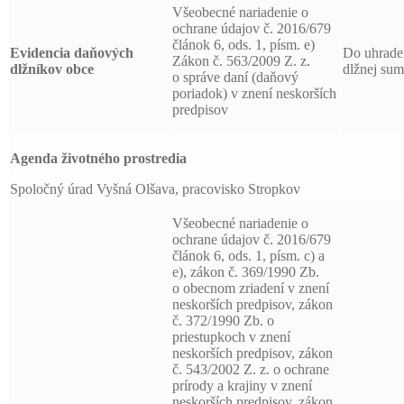
Všeobecné nariadenie o
ochrane údajov č. 2016/679
článok 6, ods. 1, písm. e)
Evidencia daňových
Do uhrade
Zákon č. 563/2009 Z. z.
dlžníkov obce
dlžnej su
o správe daní (daňový
poriadok) v znení neskorších
predpisov
Agenda životného prostredia
Spoločný úrad Vyšná Olšava, pracovisko Stropkov
Všeobecné nariadenie o
ochrane údajov č. 2016/679
článok 6, ods. 1, písm. c) a
e), zákon č. 369/1990 Zb.
o obecnom zriadení v znení
neskorších predpisov, zákon
č. 372/1990 Zb. o
priestupkoch v znení
neskorších predpisov, zákon
č. 543/2002 Z. z. o ochrane
prírody a krajiny v znení
neskorších predpisov, zákon