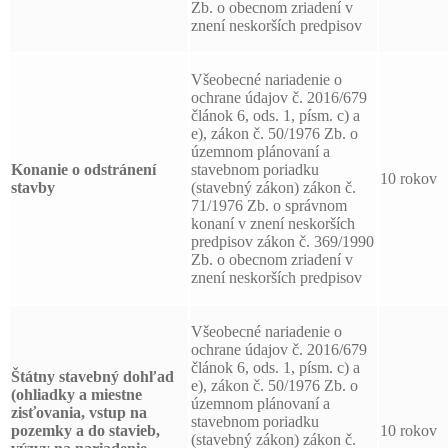
Zb. o obecnom zriadení v
znení neskorších predpisov
Všeobecné nariadenie o
ochrane údajov č. 2016/679
článok 6, ods. 1, písm. c) a
e), zákon č. 50/1976 Zb. o
územnom plánovaní a
Konanie o odstránení
stavebnom poriadku
10 rokov
stavby
(stavebný zákon) zákon č.
71/1976 Zb. o správnom
konaní v znení neskorších
predpisov zákon č. 369/1990
Zb. o obecnom zriadení v
znení neskorších predpisov
Všeobecné nariadenie o
ochrane údajov č. 2016/679
článok 6, ods. 1, písm. c) a
Štátny stavebný dohľad
e), zákon č. 50/1976 Zb. o
(ohliadky a miestne
územnom plánovaní a
zisťovania, vstup na
stavebnom poriadku
pozemky a do stavieb,
10 rokov
(stavebný zákon) zákon č.