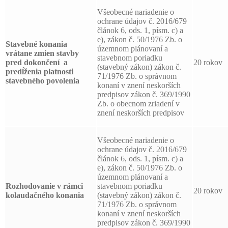
Všeobecné nariadenie o
ochrane údajov č. 2016/679
článok 6, ods. 1, písm. c) a
e), zákon č. 50/1976 Zb. o
Stavebné konania
územnom plánovaní a
vrátane zmien stavby
stavebnom poriadku
pred dokončení a
20 rokov
(stavebný zákon) zákon č.
predĺženia platnosti
71/1976 Zb. o správnom
stavebného povolenia
konaní v znení neskorších
predpisov zákon č. 369/1990
Zb. o obecnom zriadení v
znení neskorších predpisov
Všeobecné nariadenie o
ochrane údajov č. 2016/679
článok 6, ods. 1, písm. c) a
e), zákon č. 50/1976 Zb. o
územnom plánovaní a
Rozhodovanie v rámci
stavebnom poriadku
20 rokov
kolaudačného konania
(stavebný zákon) zákon č.
71/1976 Zb. o správnom
konaní v znení neskorších
predpisov zákon č. 369/1990