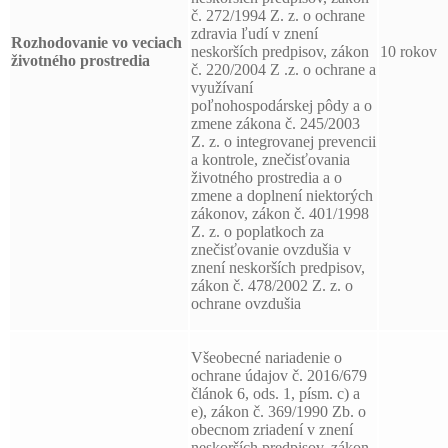
č. 272/1994 Z. z. o ochrane
zdravia ľudí v znení
Rozhodovanie vo veciach
neskorších predpisov, zákon
10 rokov
životného prostredia
č. 220/2004 Z .z. o ochrane a
využívaní
poľnohospodárskej pôdy a o
zmene zákona č. 245/2003
Z. z. o integrovanej prevencii
a kontrole, znečisťovania
životného prostredia a o
zmene a doplnení niektorých
zákonov, zákon č. 401/1998
Z. z. o poplatkoch za
znečisťovanie ovzdušia v
znení neskorších predpisov,
zákon č. 478/2002 Z. z. o
ochrane ovzdušia
Všeobecné nariadenie o
ochrane údajov č. 2016/679
článok 6, ods. 1, písm. c) a
e), zákon č. 369/1990 Zb. o
obecnom zriadení v znení
neskorších predpisov, zákon