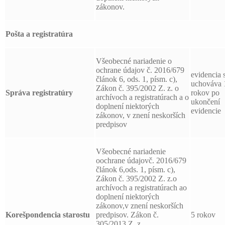
zákonov.
Pošta a registratúra
Všeobecné nariadenie o
ochrane údajov č. 2016/679
evidencia 
článok 6, ods. 1, písm. c),
uchováva 
Zákon č. 395/2002 Z. z. o
Správa registratúry
rokov po
archívoch a registratúrach a o
ukončení
doplnení niektorých
evidencie
zákonov, v znení neskorších
predpisov
Všeobecné nariadenie
oochrane údajovč. 2016/679
článok 6,ods. 1, písm. c),
Zákon č. 395/2002 Z. z.o
archívoch a registratúrach ao
doplnení niektorých
zákonov,v znení neskorších
Korešpondencia starostu
predpisov. Zákon č.
5 rokov
305/2013 Z. z.