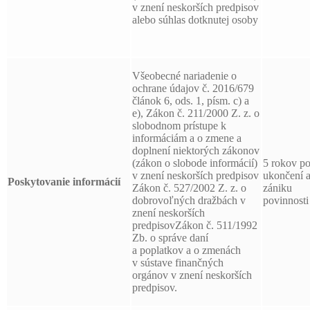
v znení neskorších predpisov
alebo súhlas dotknutej osoby
Všeobecné nariadenie o
ochrane údajov č. 2016/679
článok 6, ods. 1, písm. c) a
e), Zákon č. 211/2000 Z. z. o
slobodnom prístupe k
informáciám a o zmene a
doplnení niektorých zákonov
(zákon o slobode informácií)
5 rokov p
v znení neskorších predpisov
ukončení 
Poskytovanie informácií
Zákon č. 527/2002 Z. z. o
zániku
dobrovoľných dražbách v
povinnosti
znení neskorších
predpisovZákon č. 511/1992
Zb. o správe daní
a poplatkov a o zmenách
v sústave finančných
orgánov v znení neskorších
predpisov.