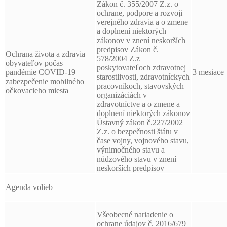
Zákon č. 355/2007 Z.z. o
ochrane, podpore a rozvoji
verejného zdravia a o zmene
a doplnení niektorých
zákonov v znení neskorších
predpisov Zákon č.
Ochrana života a zdravia
578/2004 Z.z
obyvateľov počas
poskytovateľoch zdravotnej
pandémie COVID-19 –
3 mesiace
starostlivosti, zdravotníckych
zabezpečenie mobilného
pracovníkoch, stavovských
očkovacieho miesta
organizáciách v
zdravotníctve a o zmene a
doplnení niektorých zákonov
Ústavný zákon č.227/2002
Z.z. o bezpečnosti štátu v
čase vojny, vojnového stavu,
výnimočného stavu a
núdzového stavu v znení
neskorších predpisov
Agenda volieb
Všeobecné nariadenie o
ochrane údajov č. 2016/679