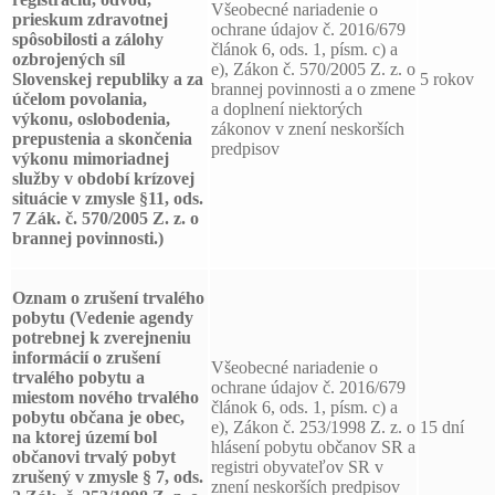
Všeobecné nariadenie o
prieskum zdravotnej
ochrane údajov č. 2016/679
spôsobilosti a zálohy
článok 6, ods. 1, písm. c) a
ozbrojených síl
e), Zákon č. 570/2005 Z. z. o
Slovenskej republiky a za
5 rokov
brannej povinnosti a o zmene
účelom povolania,
a doplnení niektorých
výkonu, oslobodenia,
zákonov v znení neskorších
prepustenia a skončenia
predpisov
výkonu mimoriadnej
služby v období krízovej
situácie v zmysle §11, ods.
7 Zák. č. 570/2005 Z. z. o
brannej povinnosti.)
Oznam o zrušení trvalého
pobytu
(Vedenie agendy
potrebnej k zverejneniu
informácií o zrušení
Všeobecné nariadenie o
trvalého pobytu a
ochrane údajov č. 2016/679
miestom nového trvalého
článok 6, ods. 1, písm. c) a
pobytu občana je obec,
e), Zákon č. 253/1998 Z. z. o
15 dní
na ktorej území bol
hlásení pobytu občanov SR a
občanovi trvalý pobyt
registri obyvateľov SR v
zrušený v zmysle § 7, ods.
znení neskorších predpisov