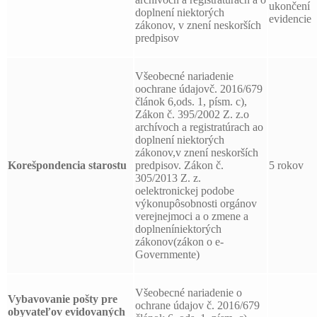
ukončení
doplnení niektorých
evidencie
zákonov, v znení neskorších
predpisov
Všeobecné nariadenie
oochrane údajovč. 2016/679
článok 6,ods. 1, písm. c),
Zákon č. 395/2002 Z. z.o
archívoch a registratúrach ao
doplnení niektorých
zákonov,v znení neskorších
Korešpondencia starostu
predpisov. Zákon č.
5 rokov
305/2013 Z. z.
oelektronickej podobe
výkonupôsobnosti orgánov
verejnejmoci a o zmene a
doplneníniektorých
zákonov(zákon o e-
Governmente)
Všeobecné nariadenie o
Vybavovanie pošty pre
ochrane údajov č. 2016/679
obyvateľov evidovaných