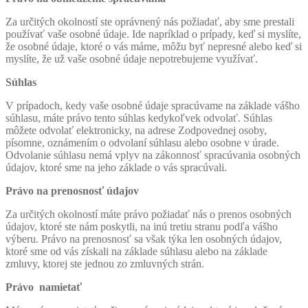
Za určitých okolností ste oprávnený nás požiadať, aby sme prestali
používať vaše osobné údaje. Ide napríklad o prípady, keď si myslíte,
že osobné údaje, ktoré o vás máme, môžu byť nepresné alebo keď si
myslíte, že už vaše osobné údaje nepotrebujeme využívať.
Súhlas
V prípadoch, kedy vaše osobné údaje spracúvame na základe vášho
súhlasu, máte právo tento súhlas kedykoľvek odvolať. Súhlas
môžete odvolať elektronicky, na adrese Zodpovednej osoby,
písomne, oznámením o odvolaní súhlasu alebo osobne v úrade.
Odvolanie súhlasu nemá vplyv na zákonnosť spracúvania osobných
údajov, ktoré sme na jeho základe o vás spracúvali.
Právo na prenosnosť údajov
Za určitých okolností máte právo požiadať nás o prenos osobných
údajov, ktoré ste nám poskytli, na inú tretiu stranu podľa vášho
výberu. Právo na prenosnosť sa však týka len osobných údajov,
ktoré sme od vás získali na základe súhlasu alebo na základe
zmluvy, ktorej ste jednou zo zmluvných strán.
Právo namietať