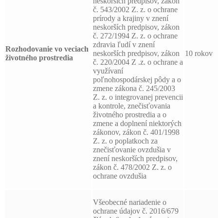
neskorších predpisov, zákon
č. 543/2002 Z. z. o ochrane
prírody a krajiny v znení
neskorších predpisov, zákon
č. 272/1994 Z. z. o ochrane
zdravia ľudí v znení
Rozhodovanie vo veciach
neskorších predpisov, zákon
10 rokov
životného prostredia
č. 220/2004 Z .z. o ochrane a
využívaní
poľnohospodárskej pôdy a o
zmene zákona č. 245/2003
Z. z. o integrovanej prevencii
a kontrole, znečisťovania
životného prostredia a o
zmene a doplnení niektorých
zákonov, zákon č. 401/1998
Z. z. o poplatkoch za
znečisťovanie ovzdušia v
znení neskorších predpisov,
zákon č. 478/2002 Z. z. o
ochrane ovzdušia
Všeobecné nariadenie o
ochrane údajov č. 2016/679