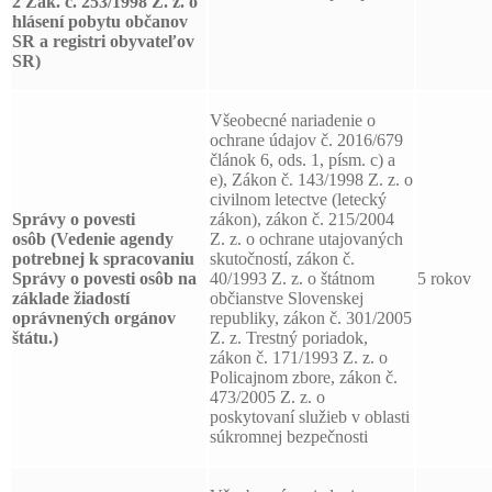
2 Zák. č. 253/1998 Z. z. o
hlásení pobytu občanov
SR a registri obyvateľov
SR)
Všeobecné nariadenie o
ochrane údajov č. 2016/679
článok 6, ods. 1, písm. c) a
e), Zákon č. 143/1998 Z. z. o
civilnom letectve (letecký
Správy o povesti
zákon), zákon č. 215/2004
osôb
(Vedenie agendy
Z. z. o ochrane utajovaných
potrebnej k spracovaniu
skutočností, zákon č.
Správy o povesti osôb na
40/1993 Z. z. o štátnom
5 rokov
základe žiadostí
občianstve Slovenskej
oprávnených orgánov
republiky, zákon č. 301/2005
štátu.)
Z. z. Trestný poriadok,
zákon č. 171/1993 Z. z. o
Policajnom zbore, zákon č.
473/2005 Z. z. o
poskytovaní služieb v oblasti
súkromnej bezpečnosti