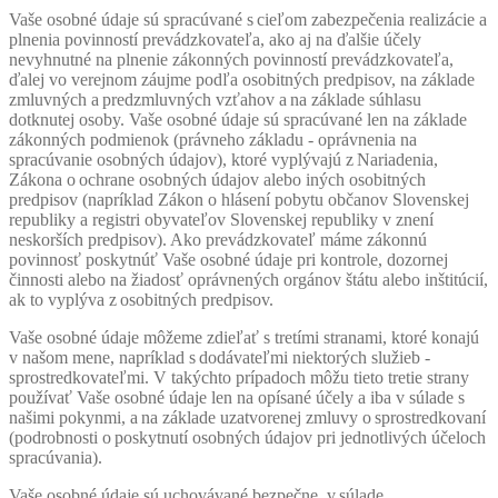
Vaše osobné údaje sú spracúvané s cieľom zabezpečenia realizácie a
plnenia povinností prevádzkovateľa, ako aj na ďalšie účely
nevyhnutné na plnenie zákonných povinností prevádzkovateľa,
ďalej vo verejnom záujme podľa osobitných predpisov, na základe
zmluvných a predzmluvných vzťahov a na základe súhlasu
dotknutej osoby. Vaše osobné údaje sú spracúvané len na základe
zákonných podmienok (právneho základu - oprávnenia na
spracúvanie osobných údajov), ktoré vyplývajú z Nariadenia,
Zákona o ochrane osobných údajov alebo iných osobitných
predpisov (napríklad Zákon o hlásení pobytu občanov Slovenskej
republiky a registri obyvateľov Slovenskej republiky v znení
neskorších predpisov). Ako prevádzkovateľ máme zákonnú
povinnosť poskytnúť Vaše osobné údaje pri kontrole, dozornej
činnosti alebo na žiadosť oprávnených orgánov štátu alebo inštitúcií,
ak to vyplýva z osobitných predpisov.
Vaše osobné údaje môžeme zdieľať s tretími stranami, ktoré konajú
v našom mene, napríklad s dodávateľmi niektorých služieb -
sprostredkovateľmi. V takýchto prípadoch môžu tieto tretie strany
používať Vaše osobné údaje len na opísané účely a iba v súlade s
našimi pokynmi, a na základe uzatvorenej zmluvy o sprostredkovaní
(podrobnosti o poskytnutí osobných údajov pri jednotlivých účeloch
spracúvania).
Vaše osobné údaje sú uchovávané bezpečne, v súlade