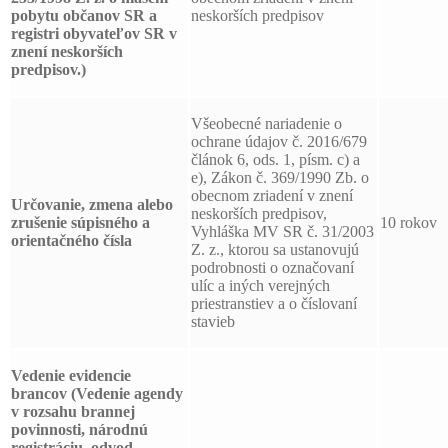
pobytu občanov SR a
neskorších predpisov
registri obyvateľov SR v
znení neskorších
predpisov.)
Všeobecné nariadenie o
ochrane údajov č. 2016/679
článok 6, ods. 1, písm. c) a
e), Zákon č. 369/1990 Zb. o
obecnom zriadení v znení
Určovanie, zmena alebo
neskorších predpisov,
zrušenie súpisného a
10 rokov
Vyhláška MV SR č. 31/2003
orientačného čísla
Z. z., ktorou sa ustanovujú
podrobnosti o označovaní
ulíc a iných verejných
priestranstiev a o číslovaní
stavieb
Vedenie evidencie
brancov
(Vedenie agendy
v rozsahu brannej
povinnosti, národnú
registráciu, odvod,