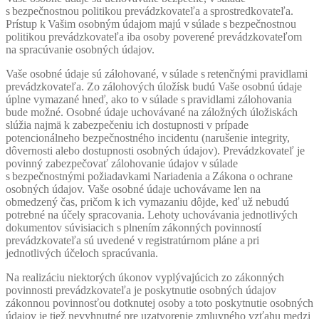
s bezpečnostnou politikou prevádzkovateľa a sprostredkovateľa.
Prístup k Vašim osobným údajom majú v súlade s bezpečnostnou
politikou prevádzkovateľa iba osoby poverené prevádzkovateľom
na spracúvanie osobných údajov.
Vaše osobné údaje sú zálohované, v súlade s retenčnými pravidlami
prevádzkovateľa. Zo zálohových úložísk budú Vaše osobnú údaje
úplne vymazané hneď, ako to v súlade s pravidlami zálohovania
bude možné. Osobné údaje uchovávané na záložných úložiskách
slúžia najmä k zabezpečeniu ich dostupnosti v prípade
potencionálneho bezpečnostného incidentu (narušenie integrity,
dôvernosti alebo dostupnosti osobných údajov). Prevádzkovateľ je
povinný zabezpečovať zálohovanie údajov v súlade
s bezpečnostnými požiadavkami Nariadenia a Zákona o ochrane
osobných údajov. Vaše osobné údaje uchovávame len na
obmedzený čas, pričom k ich vymazaniu dôjde, keď už nebudú
potrebné na účely spracovania. Lehoty uchovávania jednotlivých
dokumentov súvisiacich s plnením zákonných povinností
prevádzkovateľa sú uvedené v registratúrnom pláne a pri
jednotlivých účeloch spracúvania.
Na realizáciu niektorých úkonov vyplývajúcich zo zákonných
povinnosti prevádzkovateľa je poskytnutie osobných údajov
zákonnou povinnosťou dotknutej osoby a toto poskytnutie osobných
údajov je tiež nevyhnutné pre uzatvorenie zmluvného vzťahu medzi