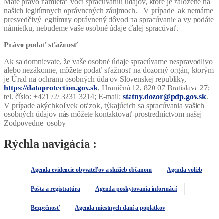
Máte právo namietať voči spracúvaniu údajov, ktoré je založené na
našich legitímnych oprávnených záujmoch. V prípade, ak nemáme
presvedčivý legitímny oprávnený dôvod na spracúvanie a vy podáte
námietku, nebudeme vaše osobné údaje ďalej spracúvať.
Právo podať sťažnosť
Ak sa domnievate, že vaše osobné údaje spracúvame nespravodlivo
alebo nezákonne, môžete podať sťažnosť na dozorný orgán, ktorým
je Úrad na ochranu osobných údajov Slovenskej republiky,
https://dataprotection.gov.sk
, Hraničná 12, 820 07 Bratislava 27;
tel. číslo: +421 /2/ 3231 3214; E-mail:
statny.dozor@pdp.gov.sk
.
V prípade akýchkoľvek otázok, týkajúcich sa spracúvania vašich
osobných údajov nás môžete kontaktovať prostredníctvom našej
Zodpovednej osoby
Rýchla navigácia :
Agenda evidencie obyvateľov a služieb občanom
Agenda volieb
Pošta a registratúra
Agenda poskytovania informácií
Bezpečnosť
Agenda miestnych daní a poplatkov