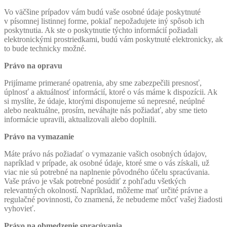
Vo väčšine prípadov vám budú vaše osobné údaje poskytnuté
v písomnej listinnej forme, pokiaľ nepožadujete iný spôsob ich
poskytnutia. Ak ste o poskytnutie týchto informácií požiadali
elektronickými prostriedkami, budú vám poskytnuté elektronicky, ak
to bude technicky možné.
Právo na opravu
Prijímame primerané opatrenia, aby sme zabezpečili presnosť,
úplnosť a aktuálnosť informácií, ktoré o vás máme k dispozícii. Ak
si myslíte, že údaje, ktorými disponujeme sú nepresné, neúplné
alebo neaktuálne, prosím, neváhajte nás požiadať, aby sme tieto
informácie upravili, aktualizovali alebo doplnili.
Právo na vymazanie
Máte právo nás požiadať o vymazanie vašich osobných údajov,
napríklad v prípade, ak osobné údaje, ktoré sme o vás získali, už
viac nie sú potrebné na naplnenie pôvodného účelu spracúvania.
Vaše právo je však potrebné posúdiť z pohľadu všetkých
relevantných okolností. Napríklad, môžeme mať určité právne a
regulačné povinnosti, čo znamená, že nebudeme môcť vašej žiadosti
vyhovieť.
Právo na obmedzenie spracúvania