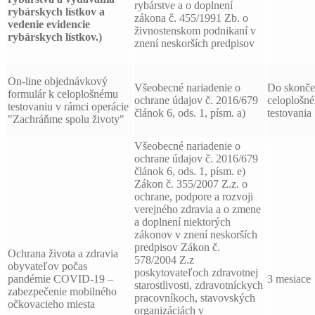
rybárstve a o doplnení
rybárskych lístkov a
zákona č. 455/1991 Zb. o
vedenie evidencie
živnostenskom podnikaní v
rybárskych lístkov.)
znení neskorších predpisov
On-line objednávkový
Všeobecné nariadenie o
Do skonče
formulár k celoplošnému
ochrane údajov č. 2016/679
celoplošn
testovaniu v rámci operácie
článok 6, ods. 1, písm. a)
testovania
"Zachráňme spolu životy"
Všeobecné nariadenie o
ochrane údajov č. 2016/679
článok 6, ods. 1, písm. e)
Zákon č. 355/2007 Z.z. o
ochrane, podpore a rozvoji
verejného zdravia a o zmene
a doplnení niektorých
zákonov v znení neskorších
predpisov Zákon č.
Ochrana života a zdravia
578/2004 Z.z
obyvateľov počas
poskytovateľoch zdravotnej
pandémie COVID-19 –
3 mesiace
starostlivosti, zdravotníckych
zabezpečenie mobilného
pracovníkoch, stavovských
očkovacieho miesta
organizáciách v