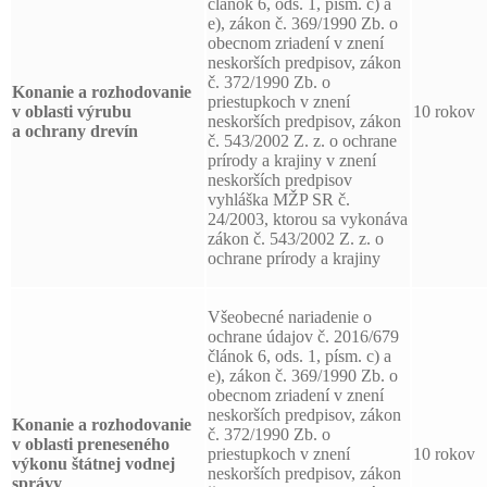
článok 6, ods. 1, písm. c) a
e), zákon č. 369/1990 Zb. o
obecnom zriadení v znení
neskorších predpisov, zákon
č. 372/1990 Zb. o
Konanie a rozhodovanie
priestupkoch v znení
v oblasti výrubu
10 rokov
neskorších predpisov, zákon
a ochrany drevín
č. 543/2002 Z. z. o ochrane
prírody a krajiny v znení
neskorších predpisov
vyhláška MŽP SR č.
24/2003, ktorou sa vykonáva
zákon č. 543/2002 Z. z. o
ochrane prírody a krajiny
Všeobecné nariadenie o
ochrane údajov č. 2016/679
článok 6, ods. 1, písm. c) a
e), zákon č. 369/1990 Zb. o
obecnom zriadení v znení
neskorších predpisov, zákon
Konanie a rozhodovanie
č. 372/1990 Zb. o
v oblasti preneseného
priestupkoch v znení
10 rokov
výkonu štátnej vodnej
neskorších predpisov, zákon
správy