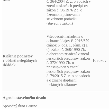
č. 364/2004 Z. z. o vodách v
znení neskorších predpisov
zákon č. 50/1976 Zb. o
územnom plánovaní a
stavebnom poriadku
(stavebný zákon)
Všeobecné nariadenie o
ochrane údajov č. 2016/679
článok 6, ods. 1, písm. c) a
e), zákon č. 369/1990 Zb.
o obecnom zriadení v znení
Riešenie podnetov
neskorších predpisov, zákon
v oblasti nelegálnych
10 rokov
č. 372/1990 Zb. o
skládok
priestupkoch v znení
neskorších predpisov, zákon
č. 79/2015 Z. z. o odpadoch
a o zmene doplnení
niektorých zákonov
Agenda stavebného úradu
Spoločný úrad Brusno