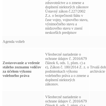
zdravotníctve a o zmene a
doplnení niektorých zákonov
Ústavný zákon č.227/2002
Z.z. o bezpečnosti štátu v
čase vojny, vojnového stavu,
výnimočného stavu a
núdzového stavu v znení
neskorších predpisov
Agenda volieb
Všeobecné nariadenie o
ochrane údajov č. 2016/679
Zostavovanie a vedenie
článok 6, ods. 1, písm. c) a
stáleho zoznamu voličov
e), Zákon č. 180/2014 Z. z. o
Trvalá do
za účelom výkonu
podmienkach výkonu
archivácie
volebného práva
volebného práva a o zmene a
doplnení niektorých
zákonov.
Všeobecné nariadenie o
ochrane údajov č. 2016/679
článok 6, ods. 1, písm. c) a