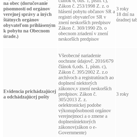
článok 6, ods. 1, písm. c),
na obec (doručovanie
Zákon č. 253/1998 Z. z. o
písomností od orgánov
3 roky
hlásení pobytu občanov SR a
verejnej správy a iných
18 dní na
registri obyvateľov SR v
štátnych orgánov
úradnej tab
znení neskorších predpisov
obyvateľom prihláseným
Zákon č. 369/1990 Zb. o
k pobytu na Obecnom
obecnom zriadení v znení
úrade.)
neskorších predpisov
Všeobecné nariadenie
oochrane údajovč. 2016/679
článok 6,ods. 1, písm. c),
Zákon č. 395/2002 Z. z.o
archívoch a registratúrach ao
doplnení niektorých
zákonov,v znení neskorších
Evidencia prichádzajúcej
predpisov. Zákon č.
3 roky
a odchádzajúcej pošty
305/2013 Z. z.
oelektronickej podobe
výkonupôsobnosti orgánov
verejnejmoci a o zmene a
doplneníniektorých
zákonov(zákon o e-
Governmente)