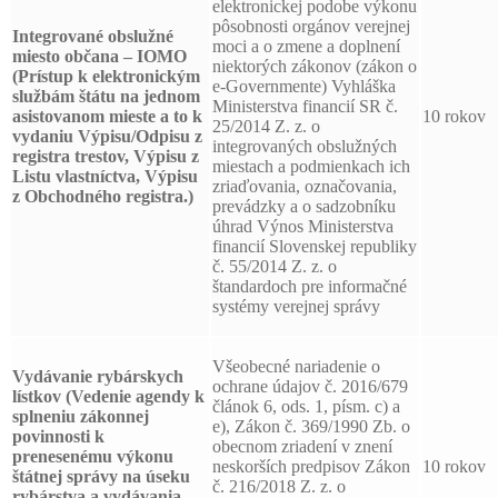
elektronickej podobe výkonu
pôsobnosti orgánov verejnej
Integrované obslužné
moci a o zmene a doplnení
miesto občana – IOMO
niektorých zákonov (zákon o
(Prístup k elektronickým
e-Governmente) Vyhláška
službám štátu na jednom
Ministerstva financií SR č.
asistovanom mieste a to k
10 rokov
25/2014 Z. z. o
vydaniu Výpisu/Odpisu z
integrovaných obslužných
registra trestov, Výpisu z
miestach a podmienkach ich
Listu vlastníctva, Výpisu
zriaďovania, označovania,
z Obchodného registra.)
prevádzky a o sadzobníku
úhrad Výnos Ministerstva
financií Slovenskej republiky
č. 55/2014 Z. z. o
štandardoch pre informačné
systémy verejnej správy
Všeobecné nariadenie o
Vydávanie rybárskych
ochrane údajov č. 2016/679
lístkov (Vedenie agendy k
článok 6, ods. 1, písm. c) a
splneniu zákonnej
e), Zákon č. 369/1990 Zb. o
povinnosti k
obecnom zriadení v znení
prenesenému výkonu
neskorších predpisov Zákon
10 rokov
štátnej správy na úseku
č. 216/2018 Z. z. o
rybárstva a vydávania