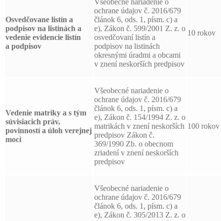
Všeobecné nariadenie o
ochrane údajov č. 2016/679
Osvedčovane listín a
článok 6, ods. 1, písm. c) a
podpisov
na listinách a
e), Zákon č. 599/2001 Z. z. o
10 rokov
vedenie evidencie listín
osvedčovaní listín a
a podpisov
podpisov na listinách
okresnými úradmi a obcami
v znení neskorších predpisov
Všeobecné nariadenie o
ochrane údajov č. 2016/679
článok 6, ods. 1, písm. c) a
Vedenie matriky a s tým
e), Zákon č. 154/1994 Z. z. o
súvisiacich práv,
matrikách v znení neskorších
100 rokov
povinností a úloh verejnej
predpisov Zákon č.
moci
369/1990 Zb. o obecnom
zriadení v znení neskorších
predpisov
Všeobecné nariadenie o
ochrane údajov č. 2016/679
článok 6, ods. 1, písm. c) a
e), Zákon č. 305/2013 Z. z. o