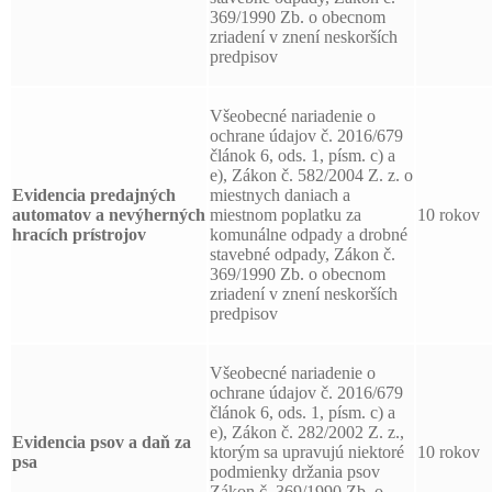
369/1990 Zb. o obecnom
zriadení v znení neskorších
predpisov
Všeobecné nariadenie o
ochrane údajov č. 2016/679
článok 6, ods. 1, písm. c) a
e), Zákon č. 582/2004 Z. z. o
Evidencia predajných
miestnych daniach a
automatov a nevýherných
miestnom poplatku za
10 rokov
hracích prístrojov
komunálne odpady a drobné
stavebné odpady, Zákon č.
369/1990 Zb. o obecnom
zriadení v znení neskorších
predpisov
Všeobecné nariadenie o
ochrane údajov č. 2016/679
článok 6, ods. 1, písm. c) a
e), Zákon č. 282/2002 Z. z.,
Evidencia psov a daň za
ktorým sa upravujú niektoré
10 rokov
psa
podmienky držania psov
Zákon č. 369/1990 Zb. o