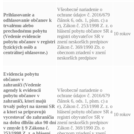
Všeobecné nariadenie o
Prihlasovanie a
ochrane údajov č. 2016/679
odhlasovanie
občanov k
článok 6, ods. 1, písm. c) a
trvalému alebo
e), Zákon č. 253/1998 Z. z. o
prechodnému pobytu
hlásení pobytu občanov SR a
10 rokov
(Vedenie evidencie
registri obyvateľov SR v
pobytu občanov v registri
znení neskorších predpisov
fyzických osôb a
Zákon č. 369/1990 Zb. o
centrálnej ohlasovne.)
obecnom zriadení v znení
neskorších predpisov
Evidencia pobytu
občanov v
zahraničí
(Vedenie
agendy k evidencii
Všeobecné nariadenie o
pobytu občanov v
ochrane údajov č. 2016/679
zahraničí, ktorí majú
článok 6, ods. 1, písm. c) a
trvalý pobyt na území SR
e), Zákon č. 253/1998 Z. z. o
a ktorí sa pripravujú
hlásení pobytu občanov SR a
10 rokov
vycestovať do zahraničia
registri obyvateľov SR v
na dobu dlhšiu ako 90 dní
znení neskorších predpisov
v zmysle § 9 Zákona č.
Zákon č. 369/1990 Zb. o
253/1998 Z. z. o hlásení
obecnom zriadení v znení