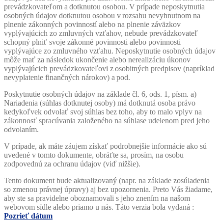
prevádzkovateľom a dotknutou osobou. V prípade neposkytnutia
osobných údajov dotknutou osobou v rozsahu nevyhnutnom na
plnenie zákonných povinností alebo na plnenie záväzkov
vyplývajúcich zo zmluvných vzťahov, nebude prevádzkovateľ
schopný plniť svoje zákonné povinnosti alebo povinnosti
vyplývajúce zo zmluvného vzťahu. Neposkytnutie osobných údajov
môže mať za následok ukončenie alebo
nerealizáciu
úkonov
vyplývajúcich prevádzkovateľovi z osobitných predpisov (napríklad
nevyplatenie finančných nárokov) a pod.
Poskytnutie osobných údajov na základe čl. 6, ods. 1, písm. a)
Nariadenia (súhlas dotknutej osoby) má dotknutá osoba právo
kedykoľvek odvolať svoj súhlas bez toho, aby to malo vplyv na
zákonnosť spracúvania založeného na súhlase udelenom pred jeho
odvolaním.
V prípade, ak máte záujem získať podrobnejšie informácie ako sú
uvedené v tomto dokumente, obráťte sa, prosím, na osobu
zodpovednú za ochranu údajov (viď nižšie).
Tento dokument bude aktualizovaný (napr. na základe zosúladenia
so zmenou právnej úpravy) aj bez upozornenia. Preto Vás žiadame,
aby ste sa pravidelne oboznamovali s jeho znením na našom
webovom sídle alebo priamo u nás. Táto verzia bola vydaná :
Pozrieť dátum