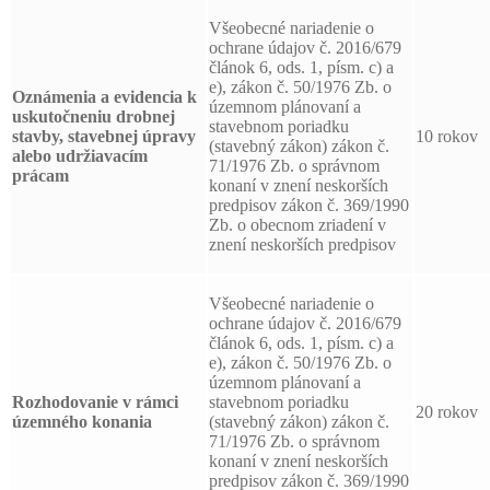
Všeobecné nariadenie o
ochrane údajov č. 2016/679
článok 6, ods. 1, písm. c) a
e), zákon č. 50/1976 Zb. o
Oznámenia a evidencia k
územnom plánovaní a
uskutočneniu drobnej
stavebnom poriadku
stavby, stavebnej úpravy
10 rokov
(stavebný zákon) zákon č.
alebo udržiavacím
71/1976 Zb. o správnom
prácam
konaní v znení neskorších
predpisov zákon č. 369/1990
Zb. o obecnom zriadení v
znení neskorších predpisov
Všeobecné nariadenie o
ochrane údajov č. 2016/679
článok 6, ods. 1, písm. c) a
e), zákon č. 50/1976 Zb. o
územnom plánovaní a
Rozhodovanie v rámci
stavebnom poriadku
20 rokov
územného konania
(stavebný zákon) zákon č.
71/1976 Zb. o správnom
konaní v znení neskorších
predpisov zákon č. 369/1990