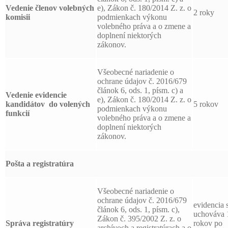
Vedenie členov volebných
e), Zákon č. 180/2014 Z. z. o
2 roky
komisii
podmienkach výkonu
volebného práva a o zmene a
doplnení niektorých
zákonov.
Všeobecné nariadenie o
ochrane údajov č. 2016/679
článok 6, ods. 1, písm. c) a
Vedenie evidencie
e), Zákon č. 180/2014 Z. z. o
kandidátov
do volených
5 rokov
podmienkach výkonu
funkcií
volebného práva a o zmene a
doplnení niektorých
zákonov.
Pošta a registratúra
Všeobecné nariadenie o
ochrane údajov č. 2016/679
evidencia 
článok 6, ods. 1, písm. c),
uchováva 
Zákon č. 395/2002 Z. z. o
Správa registratúry
rokov po
archívoch a registratúrach a o