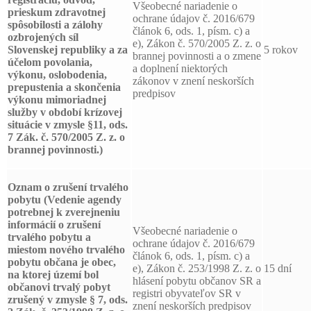
Všeobecné nariadenie o
prieskum zdravotnej
ochrane údajov č. 2016/679
spôsobilosti a zálohy
článok 6, ods. 1, písm. c) a
ozbrojených síl
e), Zákon č. 570/2005 Z. z. o
Slovenskej republiky a za
5 rokov
brannej povinnosti a o zmene
účelom povolania,
a doplnení niektorých
výkonu, oslobodenia,
zákonov v znení neskorších
prepustenia a skončenia
predpisov
výkonu mimoriadnej
služby v období krízovej
situácie v zmysle §11, ods.
7 Zák. č. 570/2005 Z. z. o
brannej povinnosti.)
Oznam o zrušení trvalého
pobytu
(Vedenie agendy
potrebnej k zverejneniu
informácií o zrušení
Všeobecné nariadenie o
trvalého pobytu a
ochrane údajov č. 2016/679
miestom nového trvalého
článok 6, ods. 1, písm. c) a
pobytu občana je obec,
e), Zákon č. 253/1998 Z. z. o
15 dní
na ktorej území bol
hlásení pobytu občanov SR a
občanovi trvalý pobyt
registri obyvateľov SR v
zrušený v zmysle § 7, ods.
znení neskorších predpisov