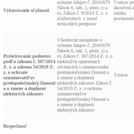
ochrane údajov č. 2016/679
5 rokov p
článok 6, ods. 1, písm. c) a
ukončení 
Vybavovanie sťažností
e), Zákon č. 9/2010 Z. z. o
zániku
sťažnostiach v znení
povinnosti
neskorších predpisov
Všeobecné nariadenie o
ochrane údajov č. 2016/679
článok 6, ods. 1, písm. c) a
Prešetrovanie podnetov
e), Zákon č. 307/2014 Z. z. o
podľa zákona č. 307/2014
niektorých opatreniach
Z. z. a zákona 54/2019 Z.
súvisiacich s oznamovaním
z. o ochrane
protispoločenskej činnosti a
3 rokov
oznamovateľov
o zmene a doplnení
protispoločenskej činnosti
niektorých zákonov Zákon č.
a o zmene a doplnení
54/2019 Z. z. o ochrane
niektorých zákonov
oznamovateľov
protispoločenskej činnosti a
o zmene a doplnení
niektorých zákonov
Bezpečnosť