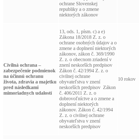
ochrane Slovenskej
republiky a o zmene
niektorých zákonov
13, ods. 1, písm. c) a e)
Zákona 18/2018 Z. z. o
ochrane osobných údajov a o
zmene a doplnení niektorých
zákonov, zákon č. 369/1990
Z. z. o obecnom zriadení v
Civilná ochrana –
znení neskorších predpisov
zabezpečenie podmienok
Zákon č. 42/1994 Z. z. o
na účinnú ochranu
civilnej ochrane
10 rokov
života, zdravia a majetku
obyvateľstva v znení
pred následkami
neskorších predpisov Zákon
mimoriadnych udalostí
č. 406/2011 Z. z. o
dobrovoľníctve a o zmene a
doplnení niektorých
zákonov. Zákon č. 42/1994
Z. z. o civilnej ochrane
obyvateľstva v znení
neskorších predpisov