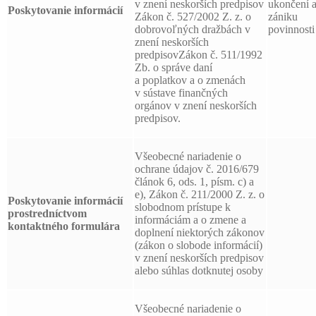
v znení neskorších predpisov
ukončení 
Poskytovanie informácií
Zákon č. 527/2002 Z. z. o
zániku
dobrovoľných dražbách v
povinnosti
znení neskorších
predpisovZákon č. 511/1992
Zb. o správe daní
a poplatkov a o zmenách
v sústave finančných
orgánov v znení neskorších
predpisov.
Všeobecné nariadenie o
ochrane údajov č. 2016/679
článok 6, ods. 1, písm. c) a
e), Zákon č. 211/2000 Z. z. o
Poskytovanie informácií
slobodnom prístupe k
prostredníctvom
informáciám a o zmene a
kontaktného formulára
doplnení niektorých zákonov
(zákon o slobode informácií)
v znení neskorších predpisov
alebo súhlas dotknutej osoby
Všeobecné nariadenie o