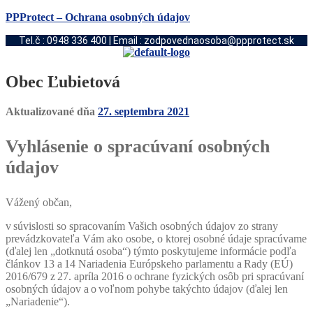
PPProtect – Ochrana osobných údajov
Tel.č : 0948 336 400 | Email : zodpovednaosoba@ppprotect.sk
Obec Ľubietová
Aktualizované dňa
27. septembra 2021
Vyhlásenie o spracúvaní osobných
údajov
Vážený občan,
v súvislosti so spracovaním Vašich osobných údajov zo strany
prevádzkovateľa Vám ako osobe, o ktorej osobné údaje spracúvame
(ďalej len „dotknutá osoba“) týmto poskytujeme informácie podľa
článkov 13 a 14 Nariadenia Európskeho parlamentu a Rady (EÚ)
2016/679 z 27. apríla 2016 o ochrane fyzických osôb pri spracúvaní
osobných údajov a o voľnom pohybe takýchto údajov (ďalej len
„Nariadenie“).