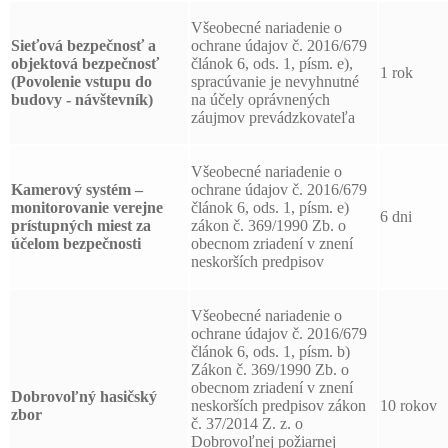
Všeobecné nariadenie o
Sieťová bezpečnosť a
ochrane údajov č. 2016/679
objektová bezpečnosť
článok 6, ods. 1, písm. e),
1 rok
(Povolenie vstupu do
spracúvanie je nevyhnutné
budovy - návštevník)
na účely oprávnených
záujmov prevádzkovateľa
Všeobecné nariadenie o
Kamerový systém –
ochrane údajov č. 2016/679
monitorovanie verejne
článok 6, ods. 1, písm. e)
6 dni
prístupných miest za
zákon č. 369/1990 Zb. o
účelom bezpečnosti
obecnom zriadení v znení
neskorších predpisov
Všeobecné nariadenie o
ochrane údajov č. 2016/679
článok 6, ods. 1, písm. b)
Zákon č. 369/1990 Zb. o
obecnom zriadení v znení
Dobrovoľný hasičský
neskorších predpisov zákon
10 rokov
zbor
č. 37/2014 Z. z. o
Dobrovoľnej požiarnej