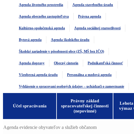
Agenda životného prostredia
Agenda stavebného úradu
Agenda obecného zastupiteľstva
Právna agenda
Kultúrno-spoločenská agenda
Agenda sociálnej starostlivosti
Bytová agenda
Agenda školského úradu
Školské zariadenie v pôsobnosti obce (ZŠ, MŠ bez IČO)
Agenda dopravy
Obecný cintorín
Podnikateľská činnosť
Všeobecná agenda úradu
Personálna a mzdová agenda
Vyhlásenie o spracovaní osobných údajov – uchádzači o zamestnanie
Právny základ
Lehota
Účel spracúvania
spracovateľskej činnosti
výmaz
(nepovinné)
Agenda evidencie obyvateľov a služieb občanom