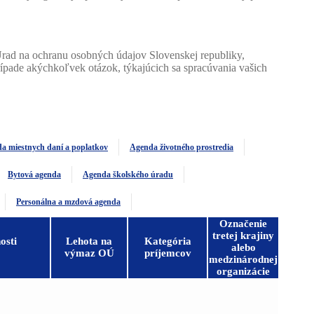
Úrad na ochranu osobných údajov Slovenskej republiky,
ípade akýchkoľvek otázok, týkajúcich sa spracúvania vašich
a miestnych daní a poplatkov
Agenda životného prostredia
Bytová agenda
Agenda školského úradu
Personálna a mzdová agenda
Označenie
tretej krajiny
osti
Lehota na
Kategória
alebo
výmaz OÚ
príjemcov
medzinárodnej
organizácie