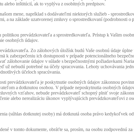
 alebo inštitúcií, ak to vyplýva z osobitných predpisov.
našom mene, napríklad s dodávateľmi niektorých služieb - sprostredkov
mi, a na základe uzatvorenej zmluvy o sprostredkovaní (podrobnosti o 
 politikou prevádzkovateľa a sprostredkovateľa. Prístup k Vašim osob
ie osobných údajov.
prevádzkovateľa. Zo zálohových úložísk budú Vaše osobnú údaje úplne 
 k zabezpečeniu ich dostupnosti v prípade potencionálneho bezpečnost
vať zálohovanie údajov v súlade s bezpečnostnými požiadavkami Nari
ď už nebudú potrebné na účely spracovania. Lehoty uchovávania jedn
ednotlivých účeloch spracúvania.
sti prevádzkovateľa je poskytnutie osobných údajov zákonnou povinno
vateľom a dotknutou osobou. V prípade neposkytnutia osobných údajo
mluvných vzťahov, nebude prevádzkovateľ schopný plniť svoje zákonn
čenie alebo
nerealizáciu
úkonov vyplývajúcich prevádzkovateľovi z oso
adenia (súhlas dotknutej osoby) má dotknutá osoba právo kedykoľvek od
edené v tomto dokumente, obráťte sa, prosím, na osobu zodpovednú za o