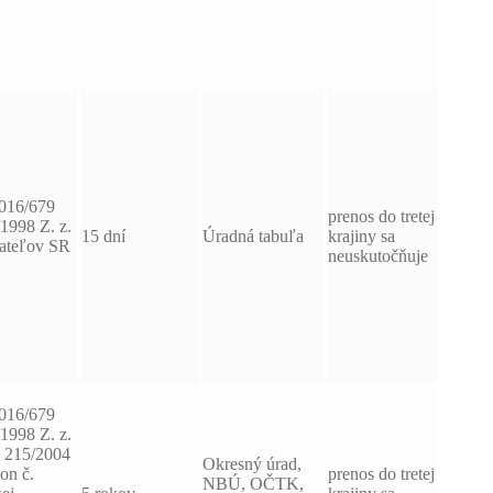
2016/679
prenos do tretej
/1998 Z. z.
15 dní
Úradná tabuľa
krajiny sa
vateľov SR
neuskutočňuje
2016/679
/1998 Z. z.
č. 215/2004
Okresný úrad,
on č.
prenos do tretej
NBÚ, OČTK,