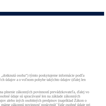
n „dotknutá osoba“) týmto poskytujeme informácie podľa
ých údajov a o voľnom pohybe takýchto údajov (ďalej len
 na plnenie zákonných povinností prevádzkovateľa, ďalej vo
osobné údaje sú spracúvané len na základe zákonných
jov alebo iných osobitných predpisov (napríklad Zákon o
teľ máme zákonnú povinnosť poskytnúť Vaše osobné údaje pri