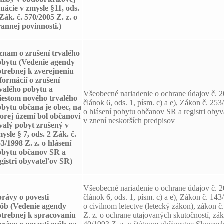
tuácie v zmysle §11, ods.
Zák. č. 570/2005 Z. z. o
annej povinnosti.)
znam o zrušení trvalého
obytu
(Vedenie agendy
otrebnej k zverejneniu
formácií o zrušení
rvalého pobytu a
Všeobecné nariadenie o ochrane údajov č. 
iestom nového trvalého
článok 6, ods. 1, písm. c) a e), Zákon č. 253
obytu občana je obec, na
o hlásení pobytu občanov SR a registri oby
orej území bol občanovi
v znení neskorších predpisov
valý pobyt zrušený v
ysle § 7, ods. 2 Zák. č.
3/1998 Z. z. o hlásení
obytu občanov SR a
gistri obyvateľov SR)
Všeobecné nariadenie o ochrane údajov č. 
rávy o povesti
článok 6, ods. 1, písm. c) a e), Zákon č. 143
sôb
(Vedenie agendy
o civilnom letectve (letecký zákon), zákon 
otrebnej k spracovaniu
Z. z. o ochrane utajovaných skutočností, zák