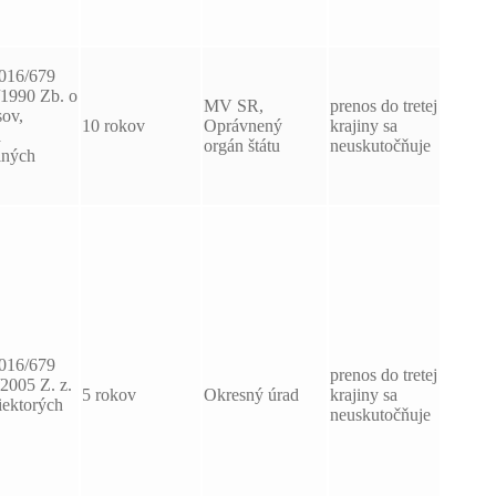
2016/679
9/1990 Zb. o
MV SR,
prenos do tretej
sov,
10 rokov
Oprávnený
krajiny sa
a
orgán štátu
neuskutočňuje
iných
2016/679
prenos do tretej
/2005 Z. z.
5 rokov
Okresný úrad
krajiny sa
iektorých
neuskutočňuje