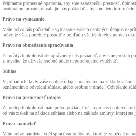
Prijímame primerané opatrenia, aby sme zabezpečili presnosť, úplnosť
neaktuálne, prosím, neváhajte nás požiadať, aby sme tieto informácie up
Právo na vymazanie
Máte právo nás požiadať o vymazanie vašich osobných údajov, napríkl
právo je však potrebné posúdiť z pohľadu všetkých relevantných oko
Právo na obmedzenie spracúvania
Za určitých okolností ste oprávnený nás požiadať, aby sme prestali p
si myslíte, že už vaše osobné údaje nepotrebujeme využívať.
Súhlas
V prípadoch, kedy vaše osobné údaje spracúvame na základe vášho sú
oznámením o odvolaní súhlasu alebo osobne v úrade. Odvolanie súhla
Právo na prenosnosť údajov
Za určitých okolností máte právo požiadať nás o prenos osobných údaj
od vás získali na základe súhlasu alebo na základe zmluvy, ktorej st
Právo namietať
Máte právo namietať voči spracúvaniu údajov, ktoré je založené na