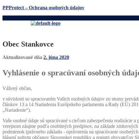
PPProtect – Ochrana osobných údajov
Obec Stankovce
Aktualizované dňa
2. júna 2020
Vyhlásenie o spracúvaní osobných údaj
Vážený občan,
v súvislosti so spracovaním Vašich osobných údajov zo strany prevá
článkov 13 a 14 Nariadenia Európskeho parlamentu a Rady (EÚ) 2016/
„Nariadenie“).
Vaše osobné údaje sú spracúvané s cieľom zabezpečenia realizácie a 
verejnom záujme podľa osobitných predpisov, na základe zmluvných 
podmienok (právneho základu - oprávnenia na spracúvanie osobných 
hlásení pobytu občanov Slovenskej republiky a registri obyvateľov 