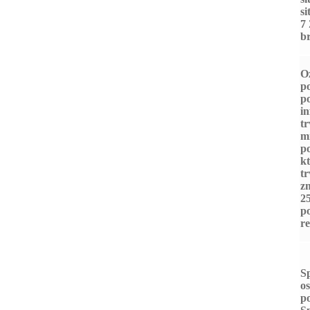
si
7 
br
O
p
p
in
t
m
p
kt
tr
zm
25
p
re
Sp
o
p