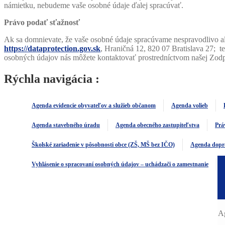
námietku, nebudeme vaše osobné údaje ďalej spracúvať.
Právo podať sťažnosť
Ak sa domnievate, že vaše osobné údaje spracúvame nespravodlivo a
https://dataprotection.gov.sk
, Hraničná 12, 820 07 Bratislava 27; te
osobných údajov nás môžete kontaktovať prostredníctvom našej Zod
Rýchla navigácia :
Agenda evidencie obyvateľov a služieb občanom
Agenda volieb
Agenda stavebného úradu
Agenda obecného zastupiteľstva
Prá
Školské zariadenie v pôsobnosti obce (ZŠ, MŠ bez IČO)
Agenda dopr
Vyhlásenie o spracovaní osobných údajov – uchádzači o zamestnanie
Ag