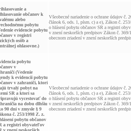
ihlasovanie a
dhlasovanie
občanov k
Všeobecné nariadenie o ochrane údajov č. 
rvalému alebo
článok 6, ods. 1, písm. c) a e), Zákon č. 253
rechodnému pobytu
o hlásení pobytu občanov SR a registri oby
Vedenie evidencie pobytu
v znení neskorších predpisov Zákon č. 369/
čanov v registri
obecnom zriadení v znení neskorších predpi
zických osôb a
ntrálnej ohlasovne.)
videncia pobytu
bčanov v
ahraničí
(Vedenie
gendy k evidencii pobytu
čanov v zahraničí, ktorí
ajú trvalý pobyt na
Všeobecné nariadenie o ochrane údajov č. 
emí SR a ktorí sa
článok 6, ods. 1, písm. c) a e), Zákon č. 253
ripravujú vycestovať do
o hlásení pobytu občanov SR a registri oby
ahraničia na dobu dlhšiu
v znení neskorších predpisov Zákon č. 369/
o 90 dní v zmysle § 9
obecnom zriadení v znení neskorších predpi
kona č. 253/1998 Z. z.
 hlásení pobytu občanov
 a registri obyvateľov
R v znení neskorších