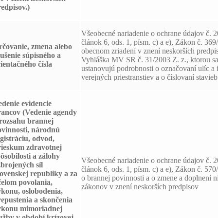
edpisov.)
Všeobecné nariadenie o ochrane údajov č. 
článok 6, ods. 1, písm. c) a e), Zákon č. 36
rčovanie, zmena alebo
obecnom zriadení v znení neskorších predpi
ušenie súpisného a
Vyhláška MV SR č. 31/2003 Z. z., ktorou s
ientačného čísla
ustanovujú podrobnosti o označovaní ulíc a 
verejných priestranstiev a o číslovaní stavieb
edenie evidencie
rancov
(Vedenie agendy
 rozsahu brannej
ovinnosti, národnú
gistráciu, odvod,
rieskum zdravotnej
ôsobilosti a zálohy
Všeobecné nariadenie o ochrane údajov č. 
brojených síl
článok 6, ods. 1, písm. c) a e), Zákon č. 570
ovenskej republiky a za
o brannej povinnosti a o zmene a doplnení n
čelom povolania,
zákonov v znení neskorších predpisov
ýkonu, oslobodenia,
repustenia a skončenia
ýkonu mimoriadnej
užby v období krízovej