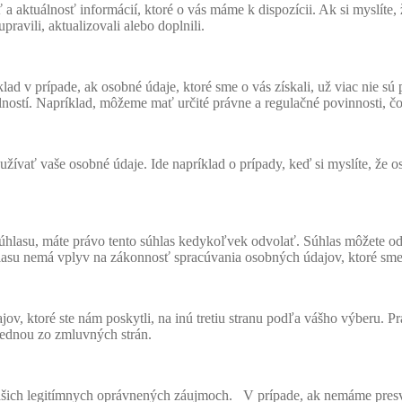
 a aktuálnosť informácií, ktoré o vás máme k dispozícii. Ak si myslíte
ravili, aktualizovali alebo doplnili.
ad v prípade, ak osobné údaje, ktoré sme o vás získali, už viac nie s
lností. Napríklad, môžeme mať určité právne a regulačné povinnosti, 
oužívať vaše osobné údaje. Ide napríklad o prípady, keď si myslíte, ž
hlasu, máte právo tento súhlas kedykoľvek odvolať. Súhlas môžete od
su nemá vplyv na zákonnosť spracúvania osobných údajov, ktoré sme n
ov, ktoré ste nám poskytli, na inú tretiu stranu podľa vášho výberu. 
e jednou zo zmluvných strán.
 našich legitímnych oprávnených záujmoch. V prípade, ak nemáme pres