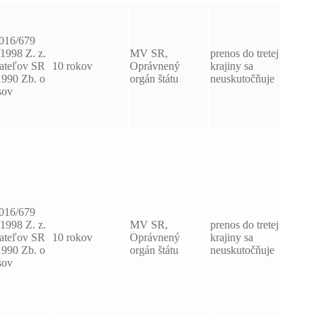
2016/679
/1998 Z. z.
MV SR,
prenos do tretej
vateľov SR
10 rokov
Oprávnený
krajiny sa
1990 Zb. o
orgán štátu
neuskutočňuje
sov
2016/679
/1998 Z. z.
MV SR,
prenos do tretej
vateľov SR
10 rokov
Oprávnený
krajiny sa
1990 Zb. o
orgán štátu
neuskutočňuje
sov