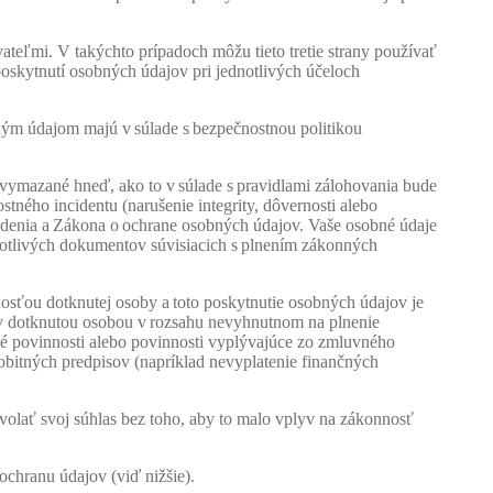
ateľmi. V takýchto prípadoch môžu tieto tretie strany používať
poskytnutí osobných údajov pri jednotlivých účeloch
ným údajom majú v súlade s bezpečnostnou politikou
vymazané hneď, ako to v súlade s pravidlami zálohovania bude
ného incidentu (narušenie integrity, dôvernosti alebo
adenia a Zákona o ochrane osobných údajov. Vaše osobné údaje
otlivých dokumentov súvisiacich s plnením zákonných
sťou dotknutej osoby a toto poskytnutie osobných údajov je
v dotknutou osobou v rozsahu nevyhnutnom na plnenie
é povinnosti alebo povinnosti vyplývajúce zo zmluvného
bitných predpisov (napríklad nevyplatenie finančných
volať svoj súhlas bez toho, aby to malo vplyv na zákonnosť
chranu údajov (viď nižšie).