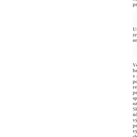
pr
U
zr
or
V
b
v
p
re
p
sp
oz
Sl
ú
v
p
v
sl