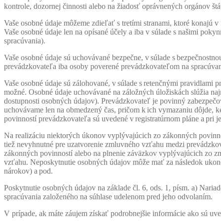
kontrole, dozornej činnosti alebo na žiadosť oprávnených orgánov štátu
Vaše osobné údaje môžeme zdieľať s tretími stranami, ktoré konajú v 
Vaše osobné údaje len na opísané účely a iba v súlade s našimi pokyn
spracúvania).
Vaše osobné údaje sú uchovávané bezpečne, v súlade s bezpečnostnou
prevádzkovateľa iba osoby poverené prevádzkovateľom na spracúvan
Vaše osobné údaje sú zálohované, v súlade s retenčnými pravidlami 
možné. Osobné údaje uchovávané na záložných úložiskách slúžia najmä
dostupnosti osobných údajov). Prevádzkovateľ je povinný zabezpečo
uchovávame len na obmedzený čas, pričom k ich vymazaniu dôjde, ke
povinností prevádzkovateľa sú uvedené v registratúrnom pláne a pri j
Na realizáciu niektorých úkonov vyplývajúcich zo zákonných povinno
tiež nevyhnutné pre uzatvorenie zmluvného vzťahu medzi prevádzko
zákonných povinností alebo na plnenie záväzkov vyplývajúcich zo z
vzťahu. Neposkytnutie osobných údajov môže mať za následok ukon
nárokov) a pod.
Poskytnutie osobných údajov na základe čl. 6, ods. 1, písm. a) Nari
spracúvania založeného na súhlase udelenom pred jeho odvolaním.
V prípade, ak máte záujem získať podrobnejšie informácie ako sú uv