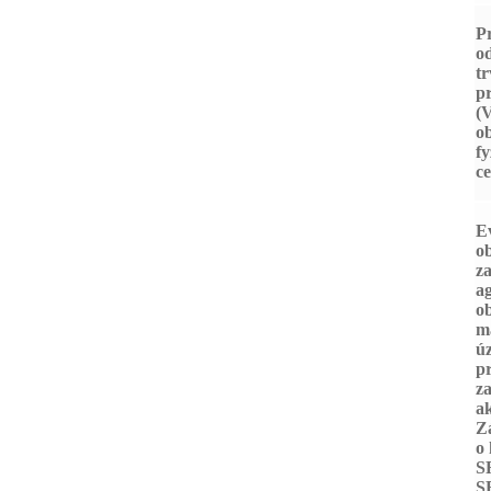
Pr
o
t
p
(
ob
fy
ce
E
o
z
a
ob
m
úz
p
z
ak
Zá
o
SR
S