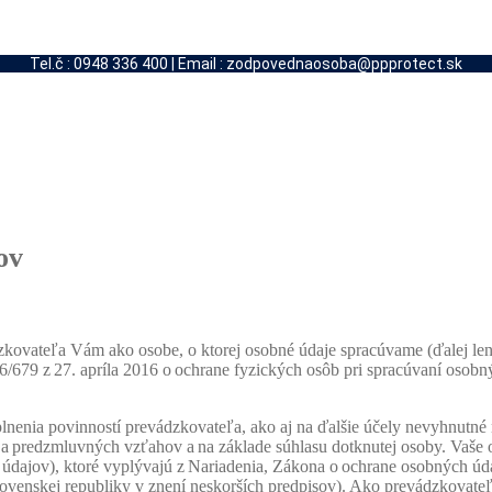
Tel.č : 0948 336 400 | Email : zodpovednaosoba@ppprotect.sk
ov
dzkovateľa Vám ako osobe, o ktorej osobné údaje spracúvame (ďalej le
679 z 27. apríla 2016 o ochrane fyzických osôb pri spracúvaní osobn
plnenia povinností prevádzkovateľa, ako aj na ďalšie účely nevyhnutné
a predzmluvných vzťahov a na základe súhlasu dotknutej osoby. Vaše 
údajov), ktoré vyplývajú z Nariadenia, Zákona o ochrane osobných úda
Slovenskej republiky v znení neskorších predpisov). Ako prevádzkova