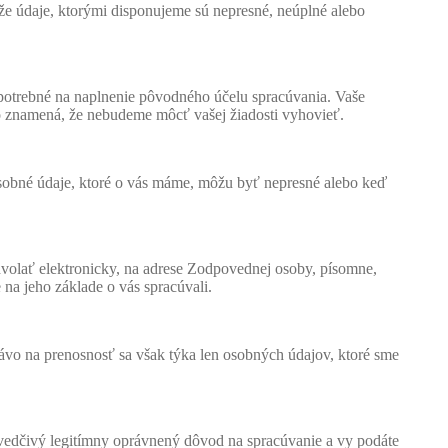
, že údaje, ktorými disponujeme sú nepresné, neúplné alebo
ú potrebné na naplnenie pôvodného účelu spracúvania. Vaše
čo znamená, že nebudeme môcť vašej žiadosti vyhovieť.
e osobné údaje, ktoré o vás máme, môžu byť nepresné alebo keď
volať elektronicky, na adrese Zodpovednej osoby, písomne,
a jeho základe o vás spracúvali.
Právo na prenosnosť sa však týka len osobných údajov, ktoré sme
vedčivý legitímny oprávnený dôvod na spracúvanie a vy podáte