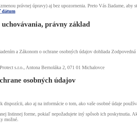
 zmenou právnej úpravy) aj bez upozornenia. Preto Vás žiadame, aby s
ť dátum
y uchovávania, právny základ
iadením a Zákonom o ochrane osobných údajov dohliada Zodpovedná oso
tect s.r.o., Antona Bernoláka 2, 071 01 Michalovce
ochrane osobných údajov
 dispozícii, ako aj na informácie o tom, ako vaše osobné údaje použí
 listinnej forme, pokiaľ nepožadujete iný spôsob ich poskytnutia. Ak 
cky možné.