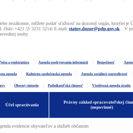
lebo nezákonne, môžete podať sťažnosť na dozorný orgán, ktorým je 
l. číslo: +421 /2/ 3231 3214; E-mail:
statny.dozor@pdp.gov.sk
. V pr
povednej osoby
Pošta a registratúra
Agenda poskytovania informácií
Bezpečnosť
Agend
vna agenda
Kultúrno-spoločenská agenda
Agenda sociálnej starostlivosti
avy
Obecný cintorín
Podnikateľská činnosť
Všeobecná agenda úradu
Právny základ spracovateľskej činn
Účel spracúvania
(nepovinné)
enda evidencie obyvateľov a služieb občanom