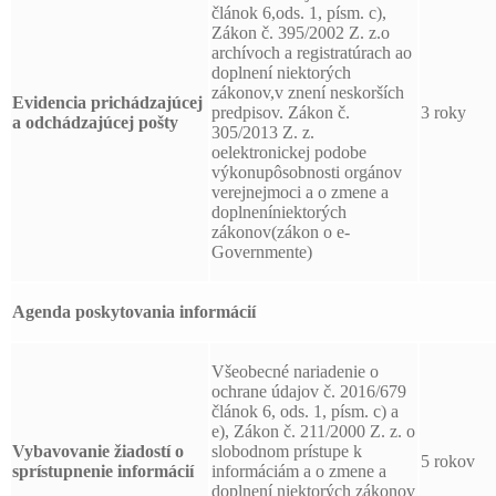
článok 6,ods. 1, písm. c),
Zákon č. 395/2002 Z. z.o
archívoch a registratúrach ao
doplnení niektorých
zákonov,v znení neskorších
Evidencia prichádzajúcej
predpisov. Zákon č.
3 roky
a odchádzajúcej pošty
305/2013 Z. z.
oelektronickej podobe
výkonupôsobnosti orgánov
verejnejmoci a o zmene a
doplneníniektorých
zákonov(zákon o e-
Governmente)
Agenda poskytovania informácií
Všeobecné nariadenie o
ochrane údajov č. 2016/679
článok 6, ods. 1, písm. c) a
e), Zákon č. 211/2000 Z. z. o
Vybavovanie žiadostí o
slobodnom prístupe k
5 rokov
sprístupnenie informácií
informáciám a o zmene a
doplnení niektorých zákonov