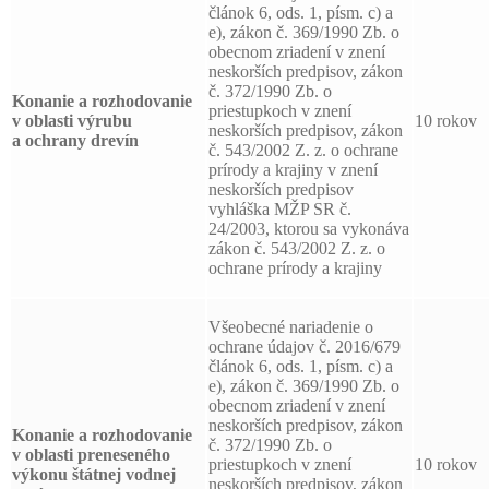
článok 6, ods. 1, písm. c) a
e), zákon č. 369/1990 Zb. o
obecnom zriadení v znení
neskorších predpisov, zákon
č. 372/1990 Zb. o
Konanie a rozhodovanie
priestupkoch v znení
v oblasti výrubu
10 rokov
neskorších predpisov, zákon
a ochrany drevín
č. 543/2002 Z. z. o ochrane
prírody a krajiny v znení
neskorších predpisov
vyhláška MŽP SR č.
24/2003, ktorou sa vykonáva
zákon č. 543/2002 Z. z. o
ochrane prírody a krajiny
Všeobecné nariadenie o
ochrane údajov č. 2016/679
článok 6, ods. 1, písm. c) a
e), zákon č. 369/1990 Zb. o
obecnom zriadení v znení
neskorších predpisov, zákon
Konanie a rozhodovanie
č. 372/1990 Zb. o
v oblasti preneseného
priestupkoch v znení
10 rokov
výkonu štátnej vodnej
neskorších predpisov, zákon