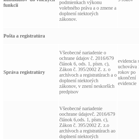
podmienkach výkonu
funkcií
volebného práva a o zmene a
doplnení niektorých
zákonov.
Pošta a registratúra
Všeobecné nariadenie o
ochrane údajov č. 2016/679
evidencia 
článok 6, ods. 1, písm. c),
uchováva 
Zákon č. 395/2002 Z. z. o
Správa registratúry
rokov po
archívoch a registratúrach a o
ukončení
doplnení niektorých
evidencie
zákonov, v znení neskorších
predpisov
Všeobecné nariadenie
oochrane údajovč. 2016/679
článok 6,ods. 1, písm. c),
Zákon č. 395/2002 Z. z.o
archívoch a registratúrach ao
doplnení niektorých