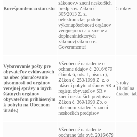
zákonov,v znení neskorších
Korešpondencia starostu
predpisov. Zákon č.
5 rokov
305/2013 Z. z.
oelektronickej podobe
výkonupôsobnosti orgánov
verejnejmoci a o zmene a
doplneníniektorých
zákonov(zákon o e-
Governmente)
Všeobecné nariadenie o
Vybavovanie pošty pre
ochrane údajov č. 2016/679
obyvateľov evidovaných
článok 6, ods. 1, písm. c),
na obec (doručovanie
Zákon č. 253/1998 Z. z. o
písomností od orgánov
3 roky
hlásení pobytu občanov SR a
verejnej správy a iných
18 dní na
registri obyvateľov SR v
štátnych orgánov
úradnej tab
znení neskorších predpisov
obyvateľom prihláseným
Zákon č. 369/1990 Zb. o
k pobytu na Obecnom
obecnom zriadení v znení
úrade.)
neskorších predpisov
Všeobecné nariadenie
oochrane údajovč. 2016/679