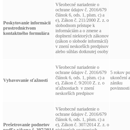
Všeobecné nariadenie o
ochrane údajov č. 2016/679
článok 6, ods. 1, písm. c) a
e), Zákon č. 211/2000 Z. z. o
Poskytovanie informácií
slobodnom prístupe k
prostredníctvom
informáciám a o zmene a
kontaktného formulára
doplnení niektorých zákonov
(zákon o slobode informácií)
v znení neskorších predpisov
alebo súhlas dotknutej osoby
Všeobecné nariadenie o
ochrane údajov č. 2016/679
5 rokov p
článok 6, ods. 1, písm. c) a
ukončení 
Vybavovanie sťažností
e), Zákon č. 9/2010 Z. z. o
zániku
sťažnostiach v znení
povinnosti
neskorších predpisov
Všeobecné nariadenie o
ochrane údajov č. 2016/679
článok 6, ods. 1, písm. c) a
Prešetrovanie podnetov
e), Zákon č. 307/2014 Z. z. o
podľa zákona č. 307/2014
niektorých opatreniach