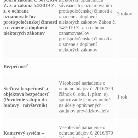
Z. z. a zákona 54/2019 Z.
súvisiacich s oznamovaním
z. o ochrane
protispoločenskej činnosti a
3 rokov
oznamovateľov
o zmene a doplnení
protispoločenskej činnosti
niektorých zákonov Zákon č.
a o zmene a doplnení
54/2019 Z. z. o ochrane
niektorých zákonov
oznamovateľov
protispoločenskej činnosti a
o zmene a doplnení
niektorých zákonov
Bezpečnosť
Všeobecné nariadenie o
Sieťová bezpečnosť a
ochrane údajov č. 2016/679
objektová bezpečnosť
článok 6, ods. 1, písm. e),
1 rok
(Povolenie vstupu do
spracúvanie je nevyhnutné
budovy - návštevník)
na účely oprávnených
záujmov prevádzkovateľa
Všeobecné nariadenie o
Kamerový systém –
ochrane údajov č. 2016/679