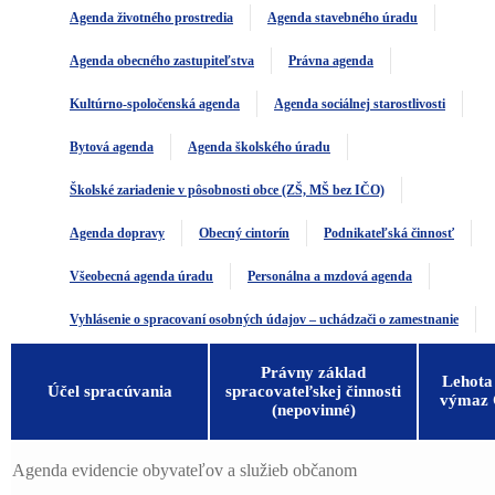
Agenda životného prostredia
Agenda stavebného úradu
Agenda obecného zastupiteľstva
Právna agenda
Kultúrno-spoločenská agenda
Agenda sociálnej starostlivosti
Bytová agenda
Agenda školského úradu
Školské zariadenie v pôsobnosti obce (ZŠ, MŠ bez IČO)
Agenda dopravy
Obecný cintorín
Podnikateľská činnosť
Všeobecná agenda úradu
Personálna a mzdová agenda
Vyhlásenie o spracovaní osobných údajov – uchádzači o zamestnanie
Právny základ
Lehota
Účel spracúvania
spracovateľskej činnosti
výmaz
(nepovinné)
Agenda evidencie obyvateľov a služieb občanom