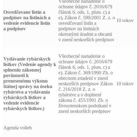
Všeobecné nariadenie o
ochrane údajov č. 2016/679
Osvedčovane listín a
článok 6, ods. 1, písm. c) a
podpisov
na listinách a
e), Zákon č. 599/2001 Z. z. o
10 rokov
vedenie evidencie listín
osvedčovaní listín a
a podpisov
podpisov na listinách
okresnými úradmi a obcami
v znení neskorších predpisov
Všeobecné nariadenie o
Vydávanie rybárskych
ochrane údajov č. 2016/679
lístkov (Vedenie agendy k
článok 6, ods. 1, písm. c) a
splneniu zákonnej
e), Zákon č. 369/1990 Zb. o
povinnosti k
obecnom zriadení v znení
prenesenému výkonu
neskorších predpisov Zákon
10 rokov
štátnej správy na úseku
č. 216/2018 Z. z. o
rybárstva a vydávania
rybárstve a o doplnení
rybárskych lístkov a
zákona č. 455/1991 Zb. o
vedenie evidencie
živnostenskom podnikaní v
rybárskych lístkov.)
znení neskorších predpisov
Agenda volieb