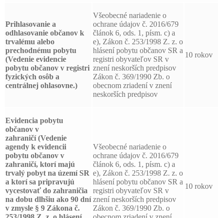
Všeobecné nariadenie o
Prihlasovanie a
ochrane údajov č. 2016/679
odhlasovanie
občanov k
článok 6, ods. 1, písm. c) a
trvalému alebo
e), Zákon č. 253/1998 Z. z. o
prechodnému pobytu
hlásení pobytu občanov SR a
10 rokov
(Vedenie evidencie
registri obyvateľov SR v
pobytu občanov v registri
znení neskorších predpisov
fyzických osôb a
Zákon č. 369/1990 Zb. o
centrálnej ohlasovne.)
obecnom zriadení v znení
neskorších predpisov
Evidencia pobytu
občanov v
zahraničí
(Vedenie
agendy k evidencii
Všeobecné nariadenie o
pobytu občanov v
ochrane údajov č. 2016/679
zahraničí, ktorí majú
článok 6, ods. 1, písm. c) a
trvalý pobyt na území SR
e), Zákon č. 253/1998 Z. z. o
a ktorí sa pripravujú
hlásení pobytu občanov SR a
10 rokov
vycestovať do zahraničia
registri obyvateľov SR v
na dobu dlhšiu ako 90 dní
znení neskorších predpisov
v zmysle § 9 Zákona č.
Zákon č. 369/1990 Zb. o
253/1998 Z. z. o hlásení
obecnom zriadení v znení