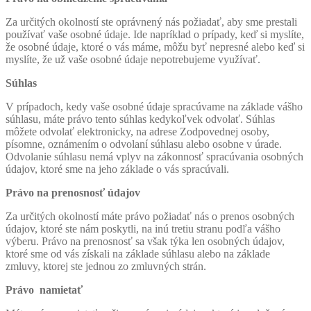
Za určitých okolností ste oprávnený nás požiadať, aby sme prestali
používať vaše osobné údaje. Ide napríklad o prípady, keď si myslíte,
že osobné údaje, ktoré o vás máme, môžu byť nepresné alebo keď si
myslíte, že už vaše osobné údaje nepotrebujeme využívať.
Súhlas
V prípadoch, kedy vaše osobné údaje spracúvame na základe vášho
súhlasu, máte právo tento súhlas kedykoľvek odvolať. Súhlas
môžete odvolať elektronicky, na adrese Zodpovednej osoby,
písomne, oznámením o odvolaní súhlasu alebo osobne v úrade.
Odvolanie súhlasu nemá vplyv na zákonnosť spracúvania osobných
údajov, ktoré sme na jeho základe o vás spracúvali.
Právo na prenosnosť údajov
Za určitých okolností máte právo požiadať nás o prenos osobných
údajov, ktoré ste nám poskytli, na inú tretiu stranu podľa vášho
výberu. Právo na prenosnosť sa však týka len osobných údajov,
ktoré sme od vás získali na základe súhlasu alebo na základe
zmluvy, ktorej ste jednou zo zmluvných strán.
Právo namietať