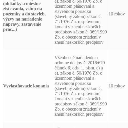
e), zákon č. 50/1976 Zb. o
(ohliadky a miestne
územnom plánovaní a
zisťovania, vstup na
stavebnom poriadku
pozemky a do stavieb,
10 rokov
(stavebný zákon) zákon č.
výzvy na nariadenie
71/1976 Zb. o správnom
nápravy, zastavenie
konaní v znení neskorších
prác...)
predpisov zákon č. 369/1990
Zb. o obecnom zriadení v
znení neskorších predpisov
Všeobecné nariadenie o
ochrane údajov č. 2016/679
článok 6, ods. 1, písm. c) a
e), zákon č. 50/1976 Zb. o
územnom plánovaní a
stavebnom poriadku
Vyvlastňovacie konania
10 rokov
(stavebný zákon) zákon č.
71/1976 Zb. o správnom
konaní v znení neskorších
predpisov zákon č. 369/1990
Zb. o obecnom zriadení v
znení neskorších predpisov