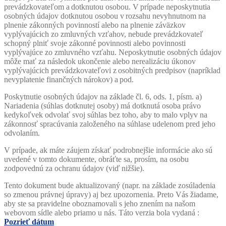
prevádzkovateľom a dotknutou osobou. V prípade neposkytnutia
osobných údajov dotknutou osobou v rozsahu nevyhnutnom na
plnenie zákonných povinností alebo na plnenie záväzkov
vyplývajúcich zo zmluvných vzťahov, nebude prevádzkovateľ
schopný plniť svoje zákonné povinnosti alebo povinnosti
vyplývajúce zo zmluvného vzťahu. Neposkytnutie osobných údajov
môže mať za následok ukončenie alebo
nerealizáciu
úkonov
vyplývajúcich prevádzkovateľovi z osobitných predpisov (napríklad
nevyplatenie finančných nárokov) a pod.
Poskytnutie osobných údajov na základe čl. 6, ods. 1, písm. a)
Nariadenia (súhlas dotknutej osoby) má dotknutá osoba právo
kedykoľvek odvolať svoj súhlas bez toho, aby to malo vplyv na
zákonnosť spracúvania založeného na súhlase udelenom pred jeho
odvolaním.
V prípade, ak máte záujem získať podrobnejšie informácie ako sú
uvedené v tomto dokumente, obráťte sa, prosím, na osobu
zodpovednú za ochranu údajov (viď nižšie).
Tento dokument bude aktualizovaný (napr. na základe zosúladenia
so zmenou právnej úpravy) aj bez upozornenia. Preto Vás žiadame,
aby ste sa pravidelne oboznamovali s jeho znením na našom
webovom sídle alebo priamo u nás. Táto verzia bola vydaná :
Pozrieť dátum