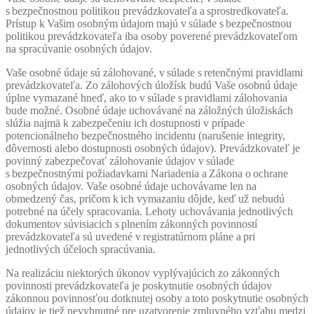
s bezpečnostnou politikou prevádzkovateľa a sprostredkovateľa.
Prístup k Vašim osobným údajom majú v súlade s bezpečnostnou
politikou prevádzkovateľa iba osoby poverené prevádzkovateľom
na spracúvanie osobných údajov.
Vaše osobné údaje sú zálohované, v súlade s retenčnými pravidlami
prevádzkovateľa. Zo zálohových úložísk budú Vaše osobnú údaje
úplne vymazané hneď, ako to v súlade s pravidlami zálohovania
bude možné. Osobné údaje uchovávané na záložných úložiskách
slúžia najmä k zabezpečeniu ich dostupnosti v prípade
potencionálneho bezpečnostného incidentu (narušenie integrity,
dôvernosti alebo dostupnosti osobných údajov). Prevádzkovateľ je
povinný zabezpečovať zálohovanie údajov v súlade
s bezpečnostnými požiadavkami Nariadenia a Zákona o ochrane
osobných údajov. Vaše osobné údaje uchovávame len na
obmedzený čas, pričom k ich vymazaniu dôjde, keď už nebudú
potrebné na účely spracovania. Lehoty uchovávania jednotlivých
dokumentov súvisiacich s plnením zákonných povinností
prevádzkovateľa sú uvedené v registratúrnom pláne a pri
jednotlivých účeloch spracúvania.
Na realizáciu niektorých úkonov vyplývajúcich zo zákonných
povinnosti prevádzkovateľa je poskytnutie osobných údajov
zákonnou povinnosťou dotknutej osoby a toto poskytnutie osobných
údajov je tiež nevyhnutné pre uzatvorenie zmluvného vzťahu medzi