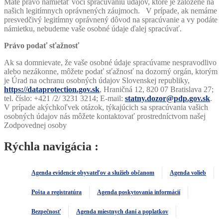
Máte právo namietať voči spracúvaniu údajov, ktoré je založené na
našich legitímnych oprávnených záujmoch. V prípade, ak nemáme
presvedčivý legitímny oprávnený dôvod na spracúvanie a vy podáte
námietku, nebudeme vaše osobné údaje ďalej spracúvať.
Právo podať sťažnosť
Ak sa domnievate, že vaše osobné údaje spracúvame nespravodlivo
alebo nezákonne, môžete podať sťažnosť na dozorný orgán, ktorým
je Úrad na ochranu osobných údajov Slovenskej republiky,
https://dataprotection.gov.sk
, Hraničná 12, 820 07 Bratislava 27;
tel. číslo: +421 /2/ 3231 3214; E-mail:
statny.dozor@pdp.gov.sk
.
V prípade akýchkoľvek otázok, týkajúcich sa spracúvania vašich
osobných údajov nás môžete kontaktovať prostredníctvom našej
Zodpovednej osoby
Rýchla navigácia :
Agenda evidencie obyvateľov a služieb občanom
Agenda volieb
Pošta a registratúra
Agenda poskytovania informácií
Bezpečnosť
Agenda miestnych daní a poplatkov