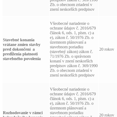
Zb. o obecnom zriadení v
znení neskorších predpisov
Všeobecné nariadenie o
ochrane údajov č. 2016/679
článok 6, ods. 1, písm. c) a
e), zákon č. 50/1976 Zb. o
Stavebné konania
územnom plánovaní a
vrátane zmien stavby
stavebnom poriadku
pred dokončení a
20 rokov
(stavebný zákon) zákon č.
predĺženia platnosti
71/1976 Zb. o správnom
stavebného povolenia
konaní v znení neskorších
predpisov zákon č. 369/1990
Zb. o obecnom zriadení v
znení neskorších predpisov
Všeobecné nariadenie o
ochrane údajov č. 2016/679
článok 6, ods. 1, písm. c) a
e), zákon č. 50/1976 Zb. o
územnom plánovaní a
Rozhodovanie v rámci
stavebnom poriadku
20 rokov