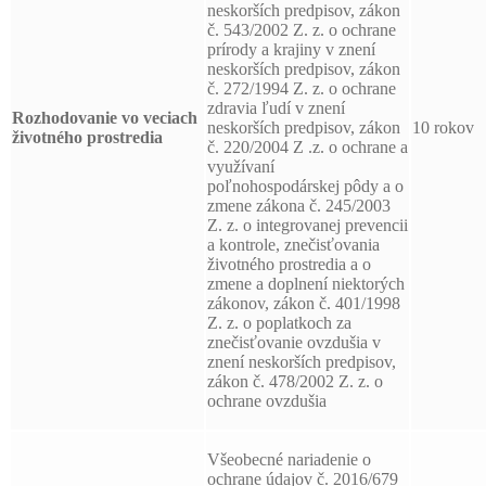
neskorších predpisov, zákon
č. 543/2002 Z. z. o ochrane
prírody a krajiny v znení
neskorších predpisov, zákon
č. 272/1994 Z. z. o ochrane
zdravia ľudí v znení
Rozhodovanie vo veciach
neskorších predpisov, zákon
10 rokov
životného prostredia
č. 220/2004 Z .z. o ochrane a
využívaní
poľnohospodárskej pôdy a o
zmene zákona č. 245/2003
Z. z. o integrovanej prevencii
a kontrole, znečisťovania
životného prostredia a o
zmene a doplnení niektorých
zákonov, zákon č. 401/1998
Z. z. o poplatkoch za
znečisťovanie ovzdušia v
znení neskorších predpisov,
zákon č. 478/2002 Z. z. o
ochrane ovzdušia
Všeobecné nariadenie o
ochrane údajov č. 2016/679