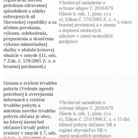
Všeobecné nariadenie o
prieskum zdravotnej
ochrane údajov č. 2016/679
spôsobilosti a zálohy
článok 6, ods. 1, písm. c) a
ozbrojených síl
e), Zákon č. 570/2005 Z. z. o
Slovenskej republiky a za
5 rokov
brannej povinnosti a o zmene
účelom povolania,
a doplnení niektorých
výkonu, oslobodenia,
zákonov v znení neskorších
prepustenia a skončenia
predpisov
výkonu mimoriadnej
služby v období krízovej
situácie v zmysle §11, ods.
7 Zák. č. 570/2005 Z. z. o
brannej povinnosti.)
Oznam o zrušení trvalého
pobytu
(Vedenie agendy
potrebnej k zverejneniu
informácií o zrušení
Všeobecné nariadenie o
trvalého pobytu a
ochrane údajov č. 2016/679
miestom nového trvalého
článok 6, ods. 1, písm. c) a
pobytu občana je obec,
e), Zákon č. 253/1998 Z. z. o
15 dní
na ktorej území bol
hlásení pobytu občanov SR a
občanovi trvalý pobyt
registri obyvateľov SR v
zrušený v zmysle § 7, ods.
znení neskorších predpisov