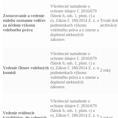
Všeobecné nariadenie o
ochrane údajov č. 2016/679
Zostavovanie a vedenie
článok 6, ods. 1, písm. c) a
stáleho zoznamu voličov
e), Zákon č. 180/2014 Z. z. o
Trvalá do
za účelom výkonu
podmienkach výkonu
archivácie
volebného práva
volebného práva a o zmene a
doplnení niektorých
zákonov.
Všeobecné nariadenie o
ochrane údajov č. 2016/679
článok 6, ods. 1, písm. c) a
Vedenie členov volebných
e), Zákon č. 180/2014 Z. z. o
2 roky
komisii
podmienkach výkonu
volebného práva a o zmene a
doplnení niektorých
zákonov.
Všeobecné nariadenie o
ochrane údajov č. 2016/679
článok 6, ods. 1, písm. c) a
Vedenie evidencie
e), Zákon č. 180/2014 Z. z. o
kandidátov
do volených
5 rokov