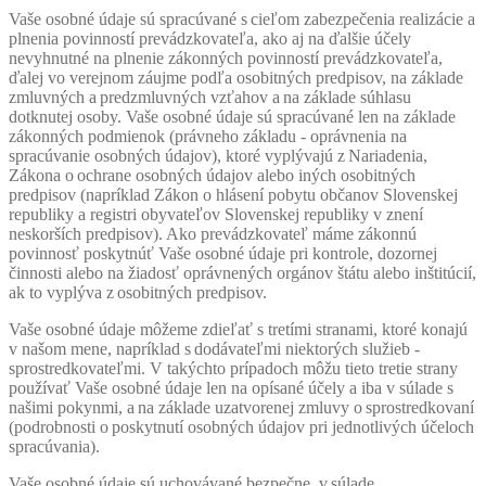
Vaše osobné údaje sú spracúvané s cieľom zabezpečenia realizácie a
plnenia povinností prevádzkovateľa, ako aj na ďalšie účely
nevyhnutné na plnenie zákonných povinností prevádzkovateľa,
ďalej vo verejnom záujme podľa osobitných predpisov, na základe
zmluvných a predzmluvných vzťahov a na základe súhlasu
dotknutej osoby. Vaše osobné údaje sú spracúvané len na základe
zákonných podmienok (právneho základu - oprávnenia na
spracúvanie osobných údajov), ktoré vyplývajú z Nariadenia,
Zákona o ochrane osobných údajov alebo iných osobitných
predpisov (napríklad Zákon o hlásení pobytu občanov Slovenskej
republiky a registri obyvateľov Slovenskej republiky v znení
neskorších predpisov). Ako prevádzkovateľ máme zákonnú
povinnosť poskytnúť Vaše osobné údaje pri kontrole, dozornej
činnosti alebo na žiadosť oprávnených orgánov štátu alebo inštitúcií,
ak to vyplýva z osobitných predpisov.
Vaše osobné údaje môžeme zdieľať s tretími stranami, ktoré konajú
v našom mene, napríklad s dodávateľmi niektorých služieb -
sprostredkovateľmi. V takýchto prípadoch môžu tieto tretie strany
používať Vaše osobné údaje len na opísané účely a iba v súlade s
našimi pokynmi, a na základe uzatvorenej zmluvy o sprostredkovaní
(podrobnosti o poskytnutí osobných údajov pri jednotlivých účeloch
spracúvania).
Vaše osobné údaje sú uchovávané bezpečne, v súlade