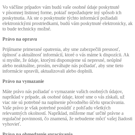
Vo väčšine prípadov vám budú vaše osobné údaje poskytnuté
v písomnej listinnej forme, pokiaľ nepožadujete iný spôsob ich
poskytnutia. Ak ste o poskytnutie týchto informácií požiadali
elektronickými prostriedkami, budú vám poskytnuté elektronicky, ak
to bude technicky možné.
Právo na opravu
Prijímame primerané opatrenia, aby sme zabezpečili presnosť,
úplnosť a aktuálnosť informácií, ktoré o vás máme k dispozícii. Ak
si myslíte, že údaje, ktorými disponujeme sú nepresné, neúplné
alebo neaktuálne, prosím, neváhajte nás požiadať, aby sme tieto
informácie upravili, aktualizovali alebo doplnili.
Právo na vymazanie
Máte právo nás požiadať o vymazanie vašich osobných údajov,
napríklad v prípade, ak osobné údaje, ktoré sme o vás získali, už
viac nie sú potrebné na naplnenie pôvodného účelu spracúvania.
Vaše právo je však potrebné posúdiť z pohľadu všetkých
relevantných okolností. Napríklad, môžeme mať určité právne a
regulačné povinnosti, čo znamená, že nebudeme môcť vašej žiadosti
vyhovieť.
Právo na obmedzenie spracúvania