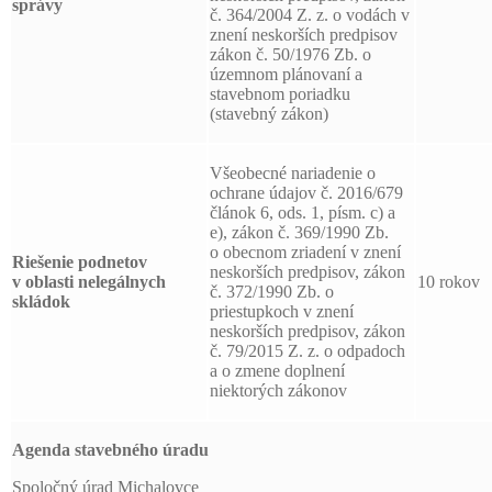
správy
č. 364/2004 Z. z. o vodách v
znení neskorších predpisov
zákon č. 50/1976 Zb. o
územnom plánovaní a
stavebnom poriadku
(stavebný zákon)
Všeobecné nariadenie o
ochrane údajov č. 2016/679
článok 6, ods. 1, písm. c) a
e), zákon č. 369/1990 Zb.
o obecnom zriadení v znení
Riešenie podnetov
neskorších predpisov, zákon
v oblasti nelegálnych
10 rokov
č. 372/1990 Zb. o
skládok
priestupkoch v znení
neskorších predpisov, zákon
č. 79/2015 Z. z. o odpadoch
a o zmene doplnení
niektorých zákonov
Agenda stavebného úradu
Spoločný úrad Michalovce