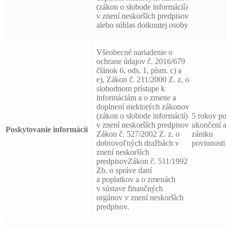
(zákon o slobode informácií)
v znení neskorších predpisov
alebo súhlas dotknutej osoby
Všeobecné nariadenie o
ochrane údajov č. 2016/679
článok 6, ods. 1, písm. c) a
e), Zákon č. 211/2000 Z. z. o
slobodnom prístupe k
informáciám a o zmene a
doplnení niektorých zákonov
(zákon o slobode informácií)
5 rokov p
v znení neskorších predpisov
ukončení 
Poskytovanie informácií
Zákon č. 527/2002 Z. z. o
zániku
dobrovoľných dražbách v
povinnosti
znení neskorších
predpisovZákon č. 511/1992
Zb. o správe daní
a poplatkov a o zmenách
v sústave finančných
orgánov v znení neskorších
predpisov.