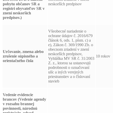
pobytu občanov SR a
neskorších predpisov
registri obyvateľov SR v
znení neskorších
predpisov.)
Všeobecné nariadenie o
ochrane údajov č. 2016/679
článok 6, ods. 1, písm. c) a
e), Zákon č. 369/1990 Zb. o
obecnom zriadení v znení
Určovanie, zmena alebo
neskorších predpisov,
zrušenie súpisného a
10 rokov
Vyhláška MV SR č. 31/2003
orientačného čísla
Z. z., ktorou sa ustanovujú
podrobnosti o označovaní
ulíc a iných verejných
priestranstiev a o číslovaní
stavieb
Vedenie evidencie
brancov
(Vedenie agendy
v rozsahu brannej
povinnosti, národnú
registráciu, odvod,