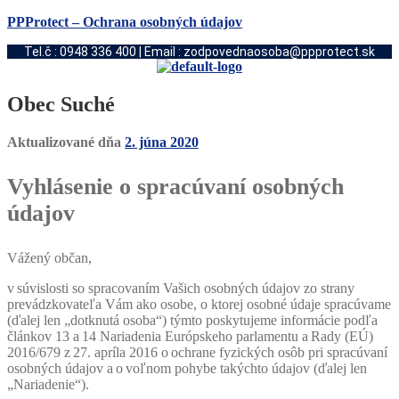
PPProtect – Ochrana osobných údajov
Tel.č : 0948 336 400 | Email : zodpovednaosoba@ppprotect.sk
Obec Suché
Aktualizované dňa
2. júna 2020
Vyhlásenie o spracúvaní osobných
údajov
Vážený občan,
v súvislosti so spracovaním Vašich osobných údajov zo strany
prevádzkovateľa Vám ako osobe, o ktorej osobné údaje spracúvame
(ďalej len „dotknutá osoba“) týmto poskytujeme informácie podľa
článkov 13 a 14 Nariadenia Európskeho parlamentu a Rady (EÚ)
2016/679 z 27. apríla 2016 o ochrane fyzických osôb pri spracúvaní
osobných údajov a o voľnom pohybe takýchto údajov (ďalej len
„Nariadenie“).