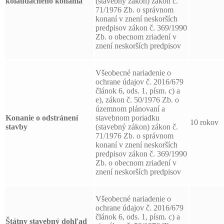
kolaudačného konania
(stavebný zákon) zákon č.
71/1976 Zb. o správnom
konaní v znení neskorších
predpisov zákon č. 369/1990
Zb. o obecnom zriadení v
znení neskorších predpisov
Všeobecné nariadenie o
ochrane údajov č. 2016/679
článok 6, ods. 1, písm. c) a
e), zákon č. 50/1976 Zb. o
územnom plánovaní a
Konanie o odstránení
stavebnom poriadku
10 rokov
stavby
(stavebný zákon) zákon č.
71/1976 Zb. o správnom
konaní v znení neskorších
predpisov zákon č. 369/1990
Zb. o obecnom zriadení v
znení neskorších predpisov
Všeobecné nariadenie o
ochrane údajov č. 2016/679
článok 6, ods. 1, písm. c) a
Štátny stavebný dohľad