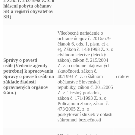
2 Zák. č. 253/1998 Z. z. o
hlásení pobytu občanov
SR a registri obyvateľov
SR)
Všeobecné nariadenie o
ochrane údajov č. 2016/679
článok 6, ods. 1, písm. c) a
e), Zákon č. 143/1998 Z. z. o
civilnom letectve (letecký
Správy o povesti
zákon), zákon č. 215/2004
osôb
(Vedenie agendy
Z. z. o ochrane utajovaných
potrebnej k spracovaniu
skutočností, zákon č.
Správy o povesti osôb na
40/1993 Z. z. o štátnom
5 rokov
základe žiadostí
občianstve Slovenskej
oprávnených orgánov
republiky, zákon č. 301/2005
štátu.)
Z. z. Trestný poriadok,
zákon č. 171/1993 Z. z. o
Policajnom zbore, zákon č.
473/2005 Z. z. o
poskytovaní služieb v oblasti
súkromnej bezpečnosti