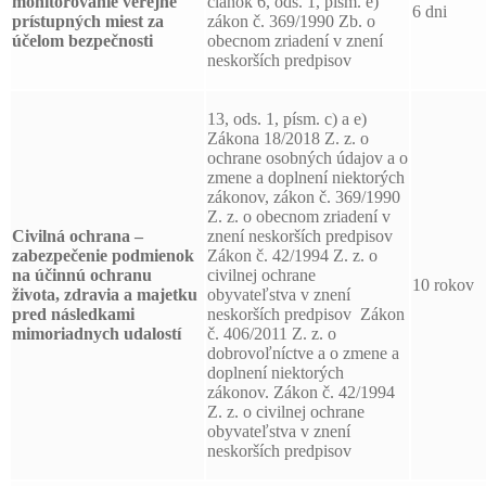
monitorovanie verejne
článok 6, ods. 1, písm. e)
6 dni
prístupných miest za
zákon č. 369/1990 Zb. o
účelom bezpečnosti
obecnom zriadení v znení
neskorších predpisov
13, ods. 1, písm. c) a e)
Zákona 18/2018 Z. z. o
ochrane osobných údajov a o
zmene a doplnení niektorých
zákonov, zákon č. 369/1990
Z. z. o obecnom zriadení v
Civilná ochrana –
znení neskorších predpisov
zabezpečenie podmienok
Zákon č. 42/1994 Z. z. o
na účinnú ochranu
civilnej ochrane
10 rokov
života, zdravia a majetku
obyvateľstva v znení
pred následkami
neskorších predpisov Zákon
mimoriadnych udalostí
č. 406/2011 Z. z. o
dobrovoľníctve a o zmene a
doplnení niektorých
zákonov. Zákon č. 42/1994
Z. z. o civilnej ochrane
obyvateľstva v znení
neskorších predpisov