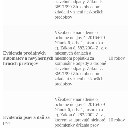
stavebné odpady, Zákon č.
369/1990 Zb. o obecnom
zriadení v znení neskorších
predpisov
Všeobecné nariadenie o
ochrane údajov č. 2016/679
článok 6, ods. 1, písm. c) a
e), Zákon č. 582/2004 Z. z. o
Evidencia predajných
miestnych daniach a
automatov a nevýherných
miestnom poplatku za
10 rokov
hracích prístrojov
komunálne odpady a drobné
stavebné odpady, Zákon č.
369/1990 Zb. o obecnom
zriadení v znení neskorších
predpisov
Všeobecné nariadenie o
ochrane údajov č. 2016/679
článok 6, ods. 1, písm. c) a
e), Zákon č. 282/2002 Z. z.,
Evidencia psov a daň za
ktorým sa upravujú niektoré
10 rokov
psa
podmienky držania psov