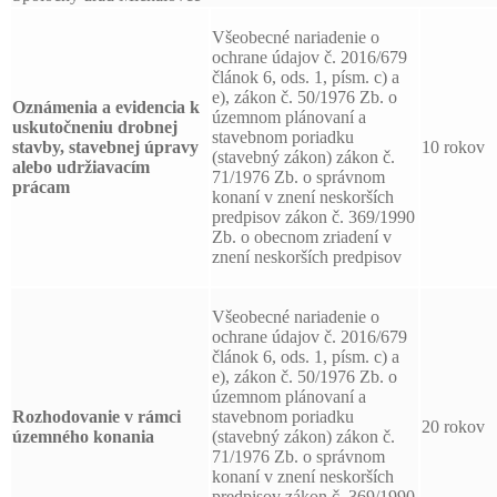
Všeobecné nariadenie o
ochrane údajov č. 2016/679
článok 6, ods. 1, písm. c) a
e), zákon č. 50/1976 Zb. o
Oznámenia a evidencia k
územnom plánovaní a
uskutočneniu drobnej
stavebnom poriadku
stavby, stavebnej úpravy
10 rokov
(stavebný zákon) zákon č.
alebo udržiavacím
71/1976 Zb. o správnom
prácam
konaní v znení neskorších
predpisov zákon č. 369/1990
Zb. o obecnom zriadení v
znení neskorších predpisov
Všeobecné nariadenie o
ochrane údajov č. 2016/679
článok 6, ods. 1, písm. c) a
e), zákon č. 50/1976 Zb. o
územnom plánovaní a
Rozhodovanie v rámci
stavebnom poriadku
20 rokov
územného konania
(stavebný zákon) zákon č.
71/1976 Zb. o správnom
konaní v znení neskorších
predpisov zákon č. 369/1990