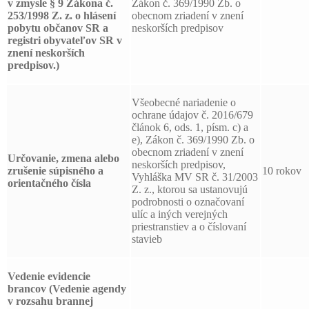
v zmysle § 9 Zákona č.
Zákon č. 369/1990 Zb. o
253/1998 Z. z. o hlásení
obecnom zriadení v znení
pobytu občanov SR a
neskorších predpisov
registri obyvateľov SR v
znení neskorších
predpisov.)
Všeobecné nariadenie o
ochrane údajov č. 2016/679
článok 6, ods. 1, písm. c) a
e), Zákon č. 369/1990 Zb. o
obecnom zriadení v znení
Určovanie, zmena alebo
neskorších predpisov,
zrušenie súpisného a
10 rokov
Vyhláška MV SR č. 31/2003
orientačného čísla
Z. z., ktorou sa ustanovujú
podrobnosti o označovaní
ulíc a iných verejných
priestranstiev a o číslovaní
stavieb
Vedenie evidencie
brancov
(Vedenie agendy
v rozsahu brannej