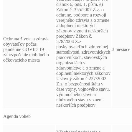
článok 6, ods. 1, písm. e)
Zákon č. 355/2007 Z.z. o
ochrane, podpore a rozvoji
verejného zdravia a o zmene
a doplnení niektorých
zákonov v znení neskorších
predpisov Zákon č.
Ochrana života a zdravia
578/2004 Z.z
obyvateľov počas
poskytovateľoch zdravotnej
pandémie COVID-19 –
3 mesiace
starostlivosti, zdravotníckych
zabezpečenie mobilného
pracovníkoch, stavovských
očkovacieho miesta
organizáciách v
zdravotníctve a o zmene a
doplnení niektorých zákonov
Ústavný zákon č.227/2002
Z.z. o bezpečnosti štátu v
čase vojny, vojnového stavu,
výnimočného stavu a
núdzového stavu v znení
neskorších predpisov
Agenda volieb