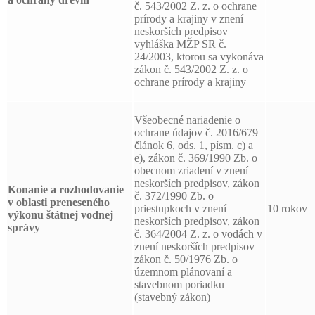
č. 543/2002 Z. z. o ochrane
prírody a krajiny v znení
neskorších predpisov
vyhláška MŽP SR č.
24/2003, ktorou sa vykonáva
zákon č. 543/2002 Z. z. o
ochrane prírody a krajiny
Všeobecné nariadenie o
ochrane údajov č. 2016/679
článok 6, ods. 1, písm. c) a
e), zákon č. 369/1990 Zb. o
obecnom zriadení v znení
neskorších predpisov, zákon
Konanie a rozhodovanie
č. 372/1990 Zb. o
v oblasti preneseného
priestupkoch v znení
10 rokov
výkonu štátnej vodnej
neskorších predpisov, zákon
správy
č. 364/2004 Z. z. o vodách v
znení neskorších predpisov
zákon č. 50/1976 Zb. o
územnom plánovaní a
stavebnom poriadku
(stavebný zákon)