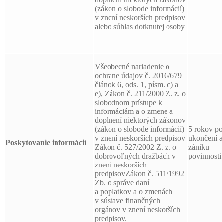
(zákon o slobode informácií)
v znení neskorších predpisov
alebo súhlas dotknutej osoby
Všeobecné nariadenie o
ochrane údajov č. 2016/679
článok 6, ods. 1, písm. c) a
e), Zákon č. 211/2000 Z. z. o
slobodnom prístupe k
informáciám a o zmene a
doplnení niektorých zákonov
(zákon o slobode informácií)
5 rokov p
v znení neskorších predpisov
ukončení 
Poskytovanie informácií
Zákon č. 527/2002 Z. z. o
zániku
dobrovoľných dražbách v
povinnosti
znení neskorších
predpisovZákon č. 511/1992
Zb. o správe daní
a poplatkov a o zmenách
v sústave finančných
orgánov v znení neskorších
predpisov.