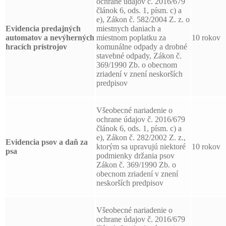
ochrane údajov č. 2016/679
článok 6, ods. 1, písm. c) a
e), Zákon č. 582/2004 Z. z. o
Evidencia predajných
miestnych daniach a
automatov a nevýherných
miestnom poplatku za
10 rokov
hracích prístrojov
komunálne odpady a drobné
stavebné odpady, Zákon č.
369/1990 Zb. o obecnom
zriadení v znení neskorších
predpisov
Všeobecné nariadenie o
ochrane údajov č. 2016/679
článok 6, ods. 1, písm. c) a
e), Zákon č. 282/2002 Z. z.,
Evidencia psov a daň za
ktorým sa upravujú niektoré
10 rokov
psa
podmienky držania psov
Zákon č. 369/1990 Zb. o
obecnom zriadení v znení
neskorších predpisov
Všeobecné nariadenie o
ochrane údajov č. 2016/679