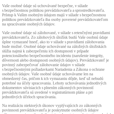
Vaše osobné údaje sú uchovávané bezpečne, v súlade
s bezpečnostnou politikou prevádzkovateľa a sprostredkovateľa.
Prístup k Vašim osobným údajom majú v súlade s bezpečnostnou
politikou prevádzkovateľa iba osoby poverené prevádzkovateľom
na spracúvanie osobných údajov.
Vaše osobné údaje sú zálohované, v súlade s retenčnými pravidlami
prevádzkovateľa. Zo zálohových úložísk budú Vaše osobnú údaje
úplne vymazané hneď, ako to v súlade s pravidlami zálohovania
bude možné. Osobné údaje uchovávané na záložných úložiskách
slúžia najmä k zabezpečeniu ich dostupnosti v prípade
potencionálneho bezpečnostného incidentu (narušenie integrity,
dôvernosti alebo dostupnosti osobných údajov). Prevádzkovateľ je
povinný zabezpečovať zálohovanie údajov v súlade
s bezpečnostnými požiadavkami Nariadenia a Zákona o ochrane
osobných údajov. Vaše osobné údaje uchovávame len na
obmedzený čas, pričom k ich vymazaniu dôjde, keď už nebudú
potrebné na účely spracovania. Lehoty uchovávania jednotlivých
dokumentov súvisiacich s plnením zákonných povinností
prevádzkovateľa sú uvedené v registratúrnom pláne a pri
jednotlivých účeloch spracúvania.
Na realizáciu niektorých úkonov vyplývajúcich zo zákonných
povinnosti prevádzkovateľa je poskytnutie osobných údajov