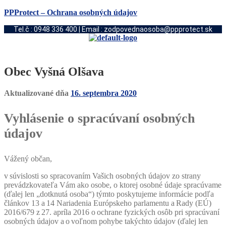
PPProtect – Ochrana osobných údajov
Tel.č : 0948 336 400 | Email : zodpovednaosoba@ppprotect.sk
Obec Vyšná Olšava
Aktualizované dňa
16. septembra 2020
Vyhlásenie o spracúvaní osobných
údajov
Vážený občan,
v súvislosti so spracovaním Vašich osobných údajov zo strany
prevádzkovateľa Vám ako osobe, o ktorej osobné údaje spracúvame
(ďalej len „dotknutá osoba“) týmto poskytujeme informácie podľa
článkov 13 a 14 Nariadenia Európskeho parlamentu a Rady (EÚ)
2016/679 z 27. apríla 2016 o ochrane fyzických osôb pri spracúvaní
osobných údajov a o voľnom pohybe takýchto údajov (ďalej len