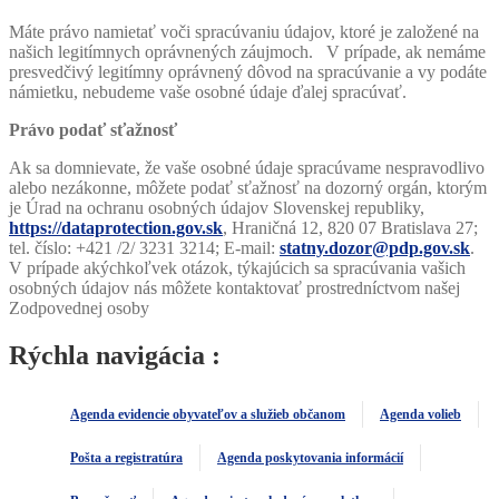
Máte právo namietať voči spracúvaniu údajov, ktoré je založené na
našich legitímnych oprávnených záujmoch. V prípade, ak nemáme
presvedčivý legitímny oprávnený dôvod na spracúvanie a vy podáte
námietku, nebudeme vaše osobné údaje ďalej spracúvať.
Právo podať sťažnosť
Ak sa domnievate, že vaše osobné údaje spracúvame nespravodlivo
alebo nezákonne, môžete podať sťažnosť na dozorný orgán, ktorým
je Úrad na ochranu osobných údajov Slovenskej republiky,
https://dataprotection.gov.sk
, Hraničná 12, 820 07 Bratislava 27;
tel. číslo: +421 /2/ 3231 3214; E-mail:
statny.dozor@pdp.gov.sk
.
V prípade akýchkoľvek otázok, týkajúcich sa spracúvania vašich
osobných údajov nás môžete kontaktovať prostredníctvom našej
Zodpovednej osoby
Rýchla navigácia :
Agenda evidencie obyvateľov a služieb občanom
Agenda volieb
Pošta a registratúra
Agenda poskytovania informácií