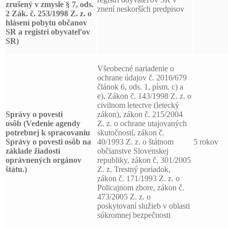
zrušený v zmysle § 7, ods.
znení neskorších predpisov
2 Zák. č. 253/1998 Z. z. o
hlásení pobytu občanov
SR a registri obyvateľov
SR)
Všeobecné nariadenie o
ochrane údajov č. 2016/679
článok 6, ods. 1, písm. c) a
e), Zákon č. 143/1998 Z. z. o
civilnom letectve (letecký
Správy o povesti
zákon), zákon č. 215/2004
osôb
(Vedenie agendy
Z. z. o ochrane utajovaných
potrebnej k spracovaniu
skutočností, zákon č.
Správy o povesti osôb na
40/1993 Z. z. o štátnom
5 rokov
základe žiadostí
občianstve Slovenskej
oprávnených orgánov
republiky, zákon č. 301/2005
štátu.)
Z. z. Trestný poriadok,
zákon č. 171/1993 Z. z. o
Policajnom zbore, zákon č.
473/2005 Z. z. o
poskytovaní služieb v oblasti
súkromnej bezpečnosti