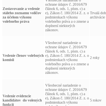
Všeobecné nariadenie o
ochrane údajov č. 2016/679
Zostavovanie a vedenie
článok 6, ods. 1, písm. c) a
stáleho zoznamu voličov
e), Zákon č. 180/2014 Z. z. o
Trvalá do
za účelom výkonu
podmienkach výkonu
archivácie
volebného práva
volebného práva a o zmene a
doplnení niektorých
zákonov.
Všeobecné nariadenie o
ochrane údajov č. 2016/679
článok 6, ods. 1, písm. c) a
Vedenie členov volebných
e), Zákon č. 180/2014 Z. z. o
2 roky
komisii
podmienkach výkonu
volebného práva a o zmene a
doplnení niektorých
zákonov.
Všeobecné nariadenie o
ochrane údajov č. 2016/679
článok 6, ods. 1, písm. c) a
Vedenie evidencie
e), Zákon č. 180/2014 Z. z. o
kandidátov
do volených
5 rokov
podmienkach výkonu
funkcií