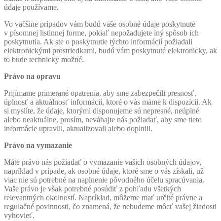
údaje používame.
Vo väčšine prípadov vám budú vaše osobné údaje poskytnuté
v písomnej listinnej forme, pokiaľ nepožadujete iný spôsob ich
poskytnutia. Ak ste o poskytnutie týchto informácií požiadali
elektronickými prostriedkami, budú vám poskytnuté elektronicky, ak
to bude technicky možné.
Právo na opravu
Prijímame primerané opatrenia, aby sme zabezpečili presnosť,
úplnosť a aktuálnosť informácií, ktoré o vás máme k dispozícii. Ak
si myslíte, že údaje, ktorými disponujeme sú nepresné, neúplné
alebo neaktuálne, prosím, neváhajte nás požiadať, aby sme tieto
informácie upravili, aktualizovali alebo doplnili.
Právo na vymazanie
Máte právo nás požiadať o vymazanie vašich osobných údajov,
napríklad v prípade, ak osobné údaje, ktoré sme o vás získali, už
viac nie sú potrebné na naplnenie pôvodného účelu spracúvania.
Vaše právo je však potrebné posúdiť z pohľadu všetkých
relevantných okolností. Napríklad, môžeme mať určité právne a
regulačné povinnosti, čo znamená, že nebudeme môcť vašej žiadosti
vyhovieť.