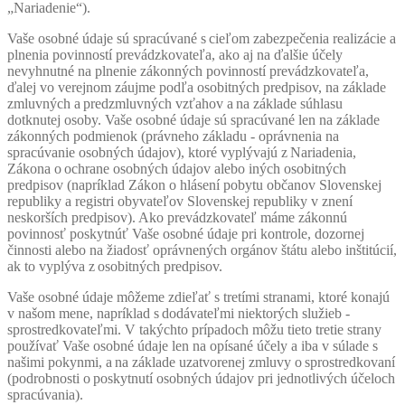
„Nariadenie“).
Vaše osobné údaje sú spracúvané s cieľom zabezpečenia realizácie a
plnenia povinností prevádzkovateľa, ako aj na ďalšie účely
nevyhnutné na plnenie zákonných povinností prevádzkovateľa,
ďalej vo verejnom záujme podľa osobitných predpisov, na základe
zmluvných a predzmluvných vzťahov a na základe súhlasu
dotknutej osoby. Vaše osobné údaje sú spracúvané len na základe
zákonných podmienok (právneho základu - oprávnenia na
spracúvanie osobných údajov), ktoré vyplývajú z Nariadenia,
Zákona o ochrane osobných údajov alebo iných osobitných
predpisov (napríklad Zákon o hlásení pobytu občanov Slovenskej
republiky a registri obyvateľov Slovenskej republiky v znení
neskorších predpisov). Ako prevádzkovateľ máme zákonnú
povinnosť poskytnúť Vaše osobné údaje pri kontrole, dozornej
činnosti alebo na žiadosť oprávnených orgánov štátu alebo inštitúcií,
ak to vyplýva z osobitných predpisov.
Vaše osobné údaje môžeme zdieľať s tretími stranami, ktoré konajú
v našom mene, napríklad s dodávateľmi niektorých služieb -
sprostredkovateľmi. V takýchto prípadoch môžu tieto tretie strany
používať Vaše osobné údaje len na opísané účely a iba v súlade s
našimi pokynmi, a na základe uzatvorenej zmluvy o sprostredkovaní
(podrobnosti o poskytnutí osobných údajov pri jednotlivých účeloch
spracúvania).