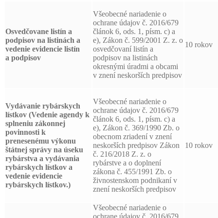
Všeobecné nariadenie o
ochrane údajov č. 2016/679
Osvedčovane listín a
článok 6, ods. 1, písm. c) a
podpisov
na listinách a
e), Zákon č. 599/2001 Z. z. o
10 rokov
vedenie evidencie listín
osvedčovaní listín a
a podpisov
podpisov na listinách
okresnými úradmi a obcami
v znení neskorších predpisov
Všeobecné nariadenie o
Vydávanie rybárskych
ochrane údajov č. 2016/679
lístkov (Vedenie agendy k
článok 6, ods. 1, písm. c) a
splneniu zákonnej
e), Zákon č. 369/1990 Zb. o
povinnosti k
obecnom zriadení v znení
prenesenému výkonu
neskorších predpisov Zákon
10 rokov
štátnej správy na úseku
č. 216/2018 Z. z. o
rybárstva a vydávania
rybárstve a o doplnení
rybárskych lístkov a
zákona č. 455/1991 Zb. o
vedenie evidencie
živnostenskom podnikaní v
rybárskych lístkov.)
znení neskorších predpisov
Všeobecné nariadenie o
ochrane údajov č. 2016/679