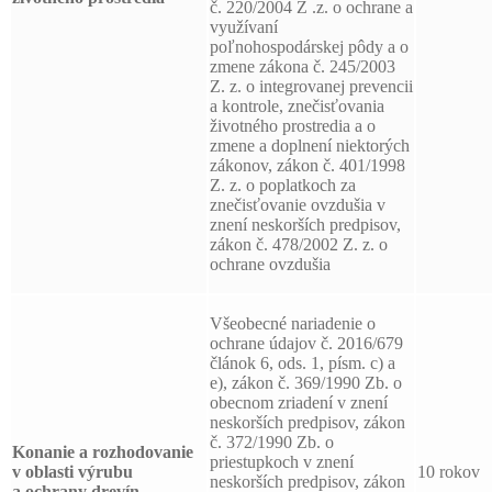
č. 220/2004 Z .z. o ochrane a
využívaní
poľnohospodárskej pôdy a o
zmene zákona č. 245/2003
Z. z. o integrovanej prevencii
a kontrole, znečisťovania
životného prostredia a o
zmene a doplnení niektorých
zákonov, zákon č. 401/1998
Z. z. o poplatkoch za
znečisťovanie ovzdušia v
znení neskorších predpisov,
zákon č. 478/2002 Z. z. o
ochrane ovzdušia
Všeobecné nariadenie o
ochrane údajov č. 2016/679
článok 6, ods. 1, písm. c) a
e), zákon č. 369/1990 Zb. o
obecnom zriadení v znení
neskorších predpisov, zákon
č. 372/1990 Zb. o
Konanie a rozhodovanie
priestupkoch v znení
v oblasti výrubu
10 rokov
neskorších predpisov, zákon
a ochrany drevín