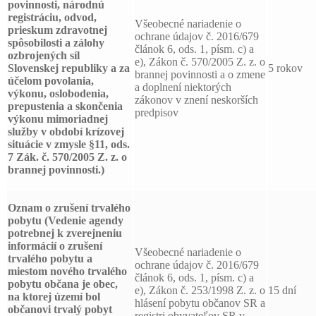
povinnosti, národnú
registráciu, odvod,
Všeobecné nariadenie o
prieskum zdravotnej
ochrane údajov č. 2016/679
spôsobilosti a zálohy
článok 6, ods. 1, písm. c) a
ozbrojených síl
e), Zákon č. 570/2005 Z. z. o
Slovenskej republiky a za
5 rokov
brannej povinnosti a o zmene
účelom povolania,
a doplnení niektorých
výkonu, oslobodenia,
zákonov v znení neskorších
prepustenia a skončenia
predpisov
výkonu mimoriadnej
služby v období krízovej
situácie v zmysle §11, ods.
7 Zák. č. 570/2005 Z. z. o
brannej povinnosti.)
Oznam o zrušení trvalého
pobytu
(Vedenie agendy
potrebnej k zverejneniu
informácií o zrušení
Všeobecné nariadenie o
trvalého pobytu a
ochrane údajov č. 2016/679
miestom nového trvalého
článok 6, ods. 1, písm. c) a
pobytu občana je obec,
e), Zákon č. 253/1998 Z. z. o
15 dní
na ktorej území bol
hlásení pobytu občanov SR a
občanovi trvalý pobyt
registri obyvateľov SR v