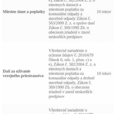
e), zákon č. 582/2004 Z. z. o
miestnych daniach a
miestnom poplatku za
Miestne dane a poplatky
10 rokov
komunálne odpady a
stavebné odpady Zákon č.
563/2009 Z. z. o správe daní
Zákon č. 369/1990 Zb. o
obecnom zriadení v znení
neskorších predpisov
Všeobecné nariadenie o
ochrane údajov č. 2016/679
článok 6, ods. 1, písm. c) a
e), Zákon č. 582/2004 Z. z. o
miestnych daniach a
Daň za užívanie
miestnom poplatku za
10 rokov
verejného priestranstva
komunálne odpady a drobné
stavebné odpady, Zákon č.
369/1990 Zb. o obecnom
zriadení v znení neskorších
predpisov
Všeobecné nariadenie o