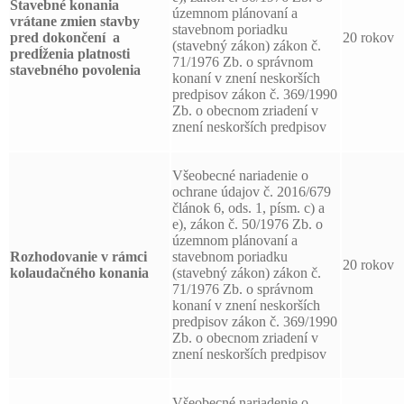
Stavebné konania
územnom plánovaní a
vrátane zmien stavby
stavebnom poriadku
pred dokončení a
20 rokov
(stavebný zákon) zákon č.
predĺženia platnosti
71/1976 Zb. o správnom
stavebného povolenia
konaní v znení neskorších
predpisov zákon č. 369/1990
Zb. o obecnom zriadení v
znení neskorších predpisov
Všeobecné nariadenie o
ochrane údajov č. 2016/679
článok 6, ods. 1, písm. c) a
e), zákon č. 50/1976 Zb. o
územnom plánovaní a
Rozhodovanie v rámci
stavebnom poriadku
20 rokov
kolaudačného konania
(stavebný zákon) zákon č.
71/1976 Zb. o správnom
konaní v znení neskorších
predpisov zákon č. 369/1990
Zb. o obecnom zriadení v
znení neskorších predpisov
Všeobecné nariadenie o