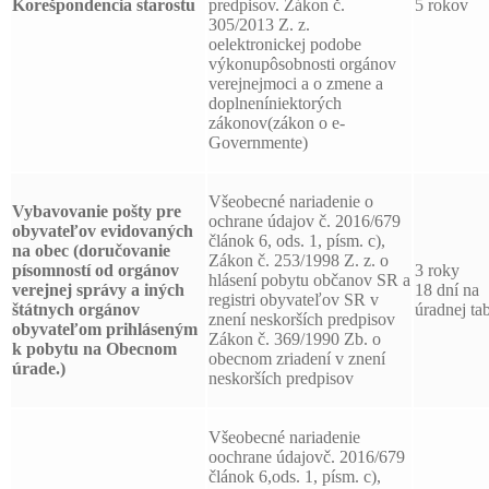
Korešpondencia starostu
predpisov. Zákon č.
5 rokov
305/2013 Z. z.
oelektronickej podobe
výkonupôsobnosti orgánov
verejnejmoci a o zmene a
doplneníniektorých
zákonov(zákon o e-
Governmente)
Všeobecné nariadenie o
Vybavovanie pošty pre
ochrane údajov č. 2016/679
obyvateľov evidovaných
článok 6, ods. 1, písm. c),
na obec (doručovanie
Zákon č. 253/1998 Z. z. o
písomností od orgánov
3 roky
hlásení pobytu občanov SR a
verejnej správy a iných
18 dní na
registri obyvateľov SR v
štátnych orgánov
úradnej tab
znení neskorších predpisov
obyvateľom prihláseným
Zákon č. 369/1990 Zb. o
k pobytu na Obecnom
obecnom zriadení v znení
úrade.)
neskorších predpisov
Všeobecné nariadenie
oochrane údajovč. 2016/679
článok 6,ods. 1, písm. c),