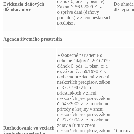
článok 6, ods. 1, písm. e)
Evidencia daňových
Do uhrade
Zákon č. 563/2009 Z. z.
dlžníkov obce
dlžnej su
o správe daní (daňový
poriadok) v znení neskorších
predpisov
Agenda životného prostredia
Všeobecné nariadenie o
ochrane údajov č. 2016/679
článok 6, ods. 1, písm. c) a
e), zákon č. 369/1990 Zb.
o obecnom zriadení v znení
neskorších predpisov, zákon
č. 372/1990 Zb. o
priestupkoch v znení
neskorších predpisov, zákon
č. 543/2002 Z. z. o ochrane
prírody a krajiny v znení
neskorších predpisov, zákon
č. 272/1994 Z. z. o ochrane
zdravia ľudí v znení
Rozhodovanie vo veciach
neskorších predpisov, zákon
10 rokov
životného prostredia