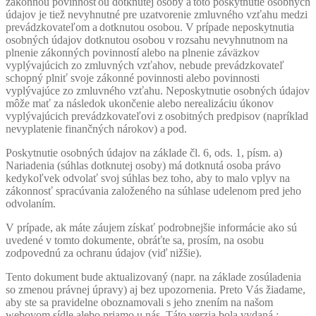
zákonnou povinnosťou dotknutej osoby a toto poskytnutie osobných
údajov je tiež nevyhnutné pre uzatvorenie zmluvného vzťahu medzi
prevádzkovateľom a dotknutou osobou. V prípade neposkytnutia
osobných údajov dotknutou osobou v rozsahu nevyhnutnom na
plnenie zákonných povinností alebo na plnenie záväzkov
vyplývajúcich zo zmluvných vzťahov, nebude prevádzkovateľ
schopný plniť svoje zákonné povinnosti alebo povinnosti
vyplývajúce zo zmluvného vzťahu. Neposkytnutie osobných údajov
môže mať za následok ukončenie alebo
nerealizáciu
úkonov
vyplývajúcich prevádzkovateľovi z osobitných predpisov (napríklad
nevyplatenie finančných nárokov) a pod.
Poskytnutie osobných údajov na základe čl. 6, ods. 1, písm. a)
Nariadenia (súhlas dotknutej osoby) má dotknutá osoba právo
kedykoľvek odvolať svoj súhlas bez toho, aby to malo vplyv na
zákonnosť spracúvania založeného na súhlase udelenom pred jeho
odvolaním.
V prípade, ak máte záujem získať podrobnejšie informácie ako sú
uvedené v tomto dokumente, obráťte sa, prosím, na osobu
zodpovednú za ochranu údajov (viď nižšie).
Tento dokument bude aktualizovaný (napr. na základe zosúladenia
so zmenou právnej úpravy) aj bez upozornenia. Preto Vás žiadame,
aby ste sa pravidelne oboznamovali s jeho znením na našom
webovom sídle alebo priamo u nás. Táto verzia bola vydaná :