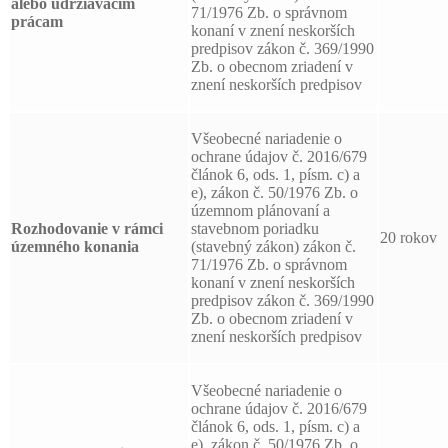
alebo udržiavacím
71/1976 Zb. o správnom
prácam
konaní v znení neskorších
predpisov zákon č. 369/1990
Zb. o obecnom zriadení v
znení neskorších predpisov
Všeobecné nariadenie o
ochrane údajov č. 2016/679
článok 6, ods. 1, písm. c) a
e), zákon č. 50/1976 Zb. o
územnom plánovaní a
Rozhodovanie v rámci
stavebnom poriadku
20 rokov
územného konania
(stavebný zákon) zákon č.
71/1976 Zb. o správnom
konaní v znení neskorších
predpisov zákon č. 369/1990
Zb. o obecnom zriadení v
znení neskorších predpisov
Všeobecné nariadenie o
ochrane údajov č. 2016/679
článok 6, ods. 1, písm. c) a
e), zákon č. 50/1976 Zb. o