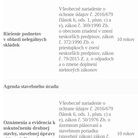
Všeobecné nariadenie o
ochrane údajov č. 2016/679
článok 6, ods. 1, písm. c) a
e), zákon č. 369/1990 Zb.
o obecnom zriadení v znení
Riešenie podnetov
neskorších predpisov, zákon
v oblasti nelegálnych
10 rokov
č. 372/1990 Zb. o
skládok
priestupkoch v znení
neskorších predpisov, zákon
č. 79/2015 Z. z. o odpadoch
a o zmene doplnení
niektorých zákonov
Agenda stavebného úradu
Všeobecné nariadenie o
ochrane údajov č. 2016/679
článok 6, ods. 1, písm. c) a
e), zákon č. 50/1976 Zb. o
Oznámenia a evidencia k
územnom plánovaní a
uskutočneniu drobnej
stavebnom poriadku
stavby, stavebnej úpravy
10 rokov
(stavebný zákon) zákon č.