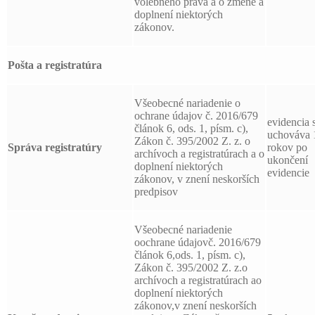
volebného práva a o zmene a
doplnení niektorých
zákonov.
Pošta a registratúra
Všeobecné nariadenie o
ochrane údajov č. 2016/679
evidencia 
článok 6, ods. 1, písm. c),
uchováva 
Zákon č. 395/2002 Z. z. o
Správa registratúry
rokov po
archívoch a registratúrach a o
ukončení
doplnení niektorých
evidencie
zákonov, v znení neskorších
predpisov
Všeobecné nariadenie
oochrane údajovč. 2016/679
článok 6,ods. 1, písm. c),
Zákon č. 395/2002 Z. z.o
archívoch a registratúrach ao
doplnení niektorých
zákonov,v znení neskorších