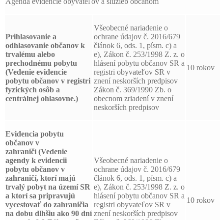
Agenda evidencie obyvateľov a služieb občanom
Všeobecné nariadenie o
Prihlasovanie a
ochrane údajov č. 2016/679
odhlasovanie
občanov k
článok 6, ods. 1, písm. c) a
trvalému alebo
e), Zákon č. 253/1998 Z. z. o
prechodnému pobytu
hlásení pobytu občanov SR a
10 rokov
(Vedenie evidencie
registri obyvateľov SR v
pobytu občanov v registri
znení neskorších predpisov
fyzických osôb a
Zákon č. 369/1990 Zb. o
centrálnej ohlasovne.)
obecnom zriadení v znení
neskorších predpisov
Evidencia pobytu
občanov v
zahraničí
(Vedenie
agendy k evidencii
Všeobecné nariadenie o
pobytu občanov v
ochrane údajov č. 2016/679
zahraničí, ktorí majú
článok 6, ods. 1, písm. c) a
trvalý pobyt na území SR
e), Zákon č. 253/1998 Z. z. o
a ktorí sa pripravujú
hlásení pobytu občanov SR a
10 rokov
vycestovať do zahraničia
registri obyvateľov SR v
na dobu dlhšiu ako 90 dní
znení neskorších predpisov