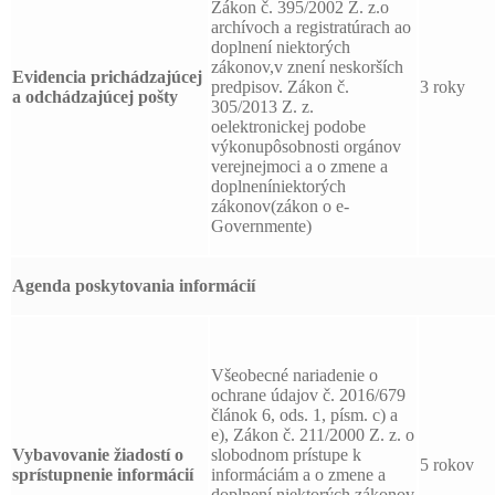
Zákon č. 395/2002 Z. z.o
archívoch a registratúrach ao
doplnení niektorých
zákonov,v znení neskorších
Evidencia prichádzajúcej
predpisov. Zákon č.
3 roky
a odchádzajúcej pošty
305/2013 Z. z.
oelektronickej podobe
výkonupôsobnosti orgánov
verejnejmoci a o zmene a
doplneníniektorých
zákonov(zákon o e-
Governmente)
Agenda poskytovania informácií
Všeobecné nariadenie o
ochrane údajov č. 2016/679
článok 6, ods. 1, písm. c) a
e), Zákon č. 211/2000 Z. z. o
Vybavovanie žiadostí o
slobodnom prístupe k
5 rokov
sprístupnenie informácií
informáciám a o zmene a
doplnení niektorých zákonov