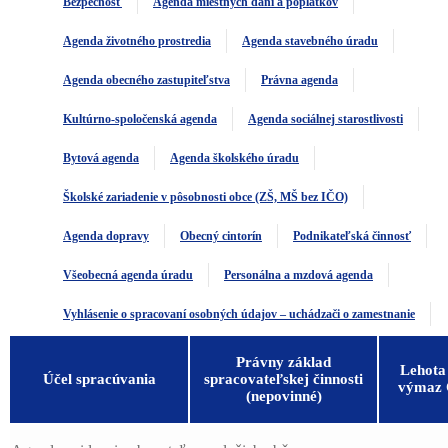
Bezpečnosť
Agenda miestnych daní a poplatkov
Agenda životného prostredia
Agenda stavebného úradu
Agenda obecného zastupiteľstva
Právna agenda
Kultúrno-spoločenská agenda
Agenda sociálnej starostlivosti
Bytová agenda
Agenda školského úradu
Školské zariadenie v pôsobnosti obce (ZŠ, MŠ bez IČO)
Agenda dopravy
Obecný cintorín
Podnikateľská činnosť
Všeobecná agenda úradu
Personálna a mzdová agenda
Vyhlásenie o spracovaní osobných údajov – uchádzači o zamestnanie
Právny základ
Lehota
Účel spracúvania
spracovateľskej činnosti
výmaz
(nepovinné)