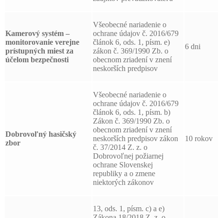
Všeobecné nariadenie o
Kamerový systém –
ochrane údajov č. 2016/679
monitorovanie verejne
článok 6, ods. 1, písm. e)
6 dni
prístupných miest za
zákon č. 369/1990 Zb. o
účelom bezpečnosti
obecnom zriadení v znení
neskorších predpisov
Všeobecné nariadenie o
ochrane údajov č. 2016/679
článok 6, ods. 1, písm. b)
Zákon č. 369/1990 Zb. o
obecnom zriadení v znení
Dobrovoľný hasičský
neskorších predpisov zákon
10 rokov
zbor
č. 37/2014 Z. z. o
Dobrovoľnej požiarnej
ochrane Slovenskej
republiky a o zmene
niektorých zákonov
13, ods. 1, písm. c) a e)
Zákona 18/2018 Z. z. o