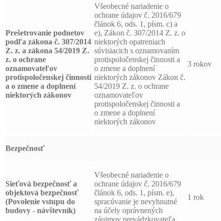
Všeobecné nariadenie o
ochrane údajov č. 2016/679
článok 6, ods. 1, písm. c) a
Prešetrovanie podnetov
e), Zákon č. 307/2014 Z. z. o
podľa zákona č. 307/2014
niektorých opatreniach
Z. z. a zákona 54/2019 Z.
súvisiacich s oznamovaním
z. o ochrane
protispoločenskej činnosti a
3 rokov
oznamovateľov
o zmene a doplnení
protispoločenskej činnosti
niektorých zákonov Zákon č.
a o zmene a doplnení
54/2019 Z. z. o ochrane
niektorých zákonov
oznamovateľov
protispoločenskej činnosti a
o zmene a doplnení
niektorých zákonov
Bezpečnosť
Všeobecné nariadenie o
Sieťová bezpečnosť a
ochrane údajov č. 2016/679
objektová bezpečnosť
článok 6, ods. 1, písm. e),
1 rok
(Povolenie vstupu do
spracúvanie je nevyhnutné
budovy - návštevník)
na účely oprávnených
záujmov prevádzkovateľa